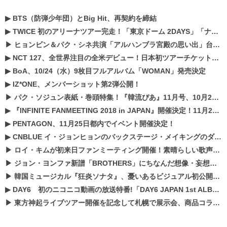
▶
BTS（防弾少年団）とBig Hit、再契約を締結
▶
TWICE 初のアリーナツアー完走！「東京ドーム 2DAYS」「ナゴヤドーム1DAY」「京セラドーム1DAY」2019年ドームツアー開催決定！！
▶
ヒョンビン＆パク・シネ共演「アルハンブラ宮殿の思い出」台本読み現場を公開
▶
NCT 127、全世界注目の全米デビュー！日本初ツアーチケットが早くもプレミア化！？
▶
BoA、10/24（水）9枚目フルアルバム「WOMAN」発売決定
▶
IZ*ONE、メンバーショット第2弾公開！
▶
パク・ソジュン表紙・巻頭特集！『韓流ぴあ』11月号、10月22日（月）発売！
▶
『INFINITE FANMEETING 2018 in JAPAN』開催決定！11月21、22日にパシフィコ横浜にて実施
▶
PENTAGON、11月25日都内でイベント開催決定！
▶
CNBLUE イ・ジョンヒョンのバックステージ・メイキングのダイジェスト映像が公開！
▶
ロイ・キムが初来日ファンミーティング開催！素晴らしい歌声に癒される贅沢な時間
▶
ジョン・ヨンファ新譜「BROTHERS」にちなんだ想像・妄想企画がスタート！
▶
韓国ミュージカル『狂炎ソナタ』、憂いある​ビジュアル初公開!! 主役リョウク、SHIN、KENらのコメントが到着！
▶
DAY6 初のニコニコ動画の放送特番!「DAY6 JAPAN 1st ALBUM「UNLOCK」発売記念 ライブ@ニコ生」を配信決定!
▶
東方神起ライブツアー開催を記念して札幌で展示会、商品コラボが実現！！