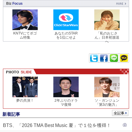
Biz
Focus
KNTVにてボゴ
あなたのSTAR
「私のおじさ
ム特集
を1位にせよ
ん」日本初放送
へ
夢の共演！
2年ぶりのドラ
ソ・ガンジュン
マ復帰
「第3の魅力」
全記事
新着記事
BTS、「2026 TMA Best Music 夏」で１位を獲得！