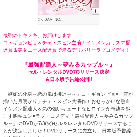
ⓒJIDAM INC.
最強のトキメキ、お届けします！
コ・ギョンピョ＆チェ・スビン主演！イケメンカリスマ配
達員＆美女エース配達員で贈るデリバリーラブコメディ！
『最強配達人～夢みるカップル～』
セル・レンタルDVD7/3リリース決定
＆日本版予告編公開!!
「嫉妬の化身～恋の嵐は接近中～」コ・ギョンピョ×「雲が
描いた月明かり」チェ・スビン共演作！おせっかいな熱血
イケメン配達人＆気の強いキュートなヒロインが奇跡を起
こす胸キュン♥ラブ・コメディ「最強配達人～夢みるカップ
ル～」のDVDが7/3(火)セル＆レンタルDVDリリースするこ
とが決定しました！DVDリリースに先立ち、日本版予告編