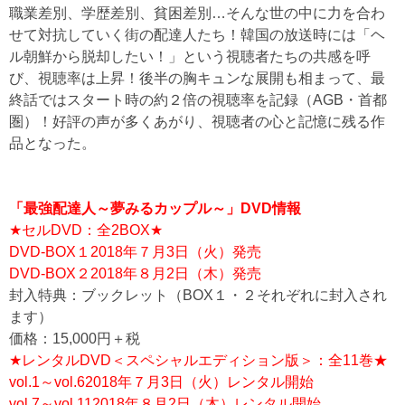
職業差別、学歴差別、貧困差別…そんな世の中に力を合わ
せて対抗していく街の配達人たち！韓国の放送時には「ヘ
ル朝鮮から脱却したい！」という視聴者たちの共感を呼
び、視聴率は上昇！後半の胸キュンな展開も相まって、最
終話ではスタート時の約２倍の視聴率を記録（AGB・首都
圏）！好評の声が多くあがり、視聴者の心と記憶に残る作
品となった。
「最強配達人～夢みるカップル～」DVD情報
★セルDVD：全2BOX★
DVD-BOX１2018年７月3日（火）発売
DVD-BOX２2018年８月2日（木）発売
封入特典：ブックレット（BOX１・２それぞれに封入され
ます）
価格：15,000円＋税
★レンタルDVD＜スペシャルエディション版＞：全11巻★
vol.1～vol.62018年７月3日（火）レンタル開始
vol.7～vol.112018年８月2日（木）レンタル開始