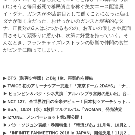
け出そうと毎日必死で移民資金を稼ぐ美女エース配達員
イ・ダナ。ガンスが33店舗目として働くことになった店は
ダナが働く店だった。おせっかいのガンスと現実的なダ
ナ、正反対の2人はぶつかるものの、お互いの優しさや真面
目さそして頑張りに惹かれ、次第に好意を持っていく。そ
んなとき、フランチャイズレストランの影響で仲間の食堂
がピンチに陥ってしまい…。
▶
BTS（防弾少年団）とBig Hit、再契約を締結
▶
TWICE 初のアリーナツアー完走！「東京ドーム 2DAYS」「ナゴヤドーム1DAY」「京セラドーム1DAY」2019年ドームツアー開催決定！！
▶
ヒョンビン＆パク・シネ共演「アルハンブラ宮殿の思い出」台本読み現場を公開
▶
NCT 127、全世界注目の全米デビュー！日本初ツアーチケットが早くもプレミア化！？
▶
BoA、10/24（水）9枚目フルアルバム「WOMAN」発売決定
▶
IZ*ONE、メンバーショット第2弾公開！
▶
パク・ソジュン表紙・巻頭特集！『韓流ぴあ』11月号、10月22日（月）発売！
▶
『INFINITE FANMEETING 2018 in JAPAN』開催決定！11月21、22日にパシフィコ横浜にて実施