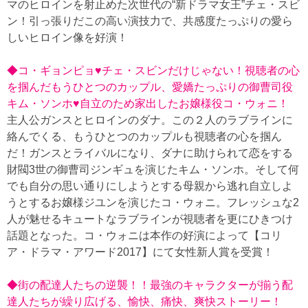
マのヒロインを射止めた次世代の“新ドラマ女王”チェ・スビ
ン！引っ張りだこの高い演技力で、共感度たっぷりの愛ら
しいヒロイン像を好演！
◆コ・ギョンピョ♥チェ・スビンだけじゃない！視聴者の心
を掴んだもうひとつのカップル、愛嬌たっぷりの御曹司役
キム・ソンホ♥自立のため家出したお嬢様役コ・ウォニ！
主人公ガンスとヒロインのダナ。この２人のラブラインに
絡んでくる、もうひとつのカップルも視聴者の心を掴ん
だ！ガンスとライバルになり、ダナに助けられて恋をする
財閥3世の御曹司ジンギュを演じたキム・ソンホ。そして何
でも自分の思い通りにしようとする母親から逃れ自立しよ
うとするお嬢様ジユンを演じたコ・ウォニ。フレッシュな2
人が魅せるキュートなラブラインが視聴者を更にひきつけ
話題となった。コ・ウォニは本作の好演によって【コリ
ア・ドラマ・アワード2017】にて女性新人賞を受賞！
◆街の配達人たちの逆襲！！最強のキャラクターが揃う配
達人たちが繰り広げる、愉快、痛快、爽快ストーリー！