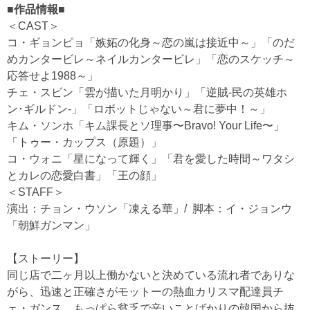
■作品情報■
＜CAST＞
コ・ギョンピョ「嫉妬の化身～恋の嵐は接近中～」「のだ
めカンタービレ～ネイルカンタービレ」「恋のスケッチ～
応答せよ1988～」
チェ・スビン「雲が描いた月明かり」「逆賊-民の英雄ホ
ン･ギルドン-」「ロボットじゃない～君に夢中！～」
キム・ソンホ「キム課長とソ理事〜Bravo! Your Life〜」
「トゥー・カップス（原題）」
コ・ウォニ「星になって輝く」「君を愛した時間～ワタシ
とカレの恋愛白書」「王の顔」
＜STAFF＞
演出：チョン・ウソン「凍える華」/ 脚本：イ・ジョンウ
「朝鮮ガンマン」
【ストーリー】
同じ店で二ヶ月以上働かないと決めている流れ者でありな
がら、迅速と正確さがモットーの熱血カリスマ配達員チ
ェ・ガンス。もっぱら貧乏で辛いことばかりの韓国から抜