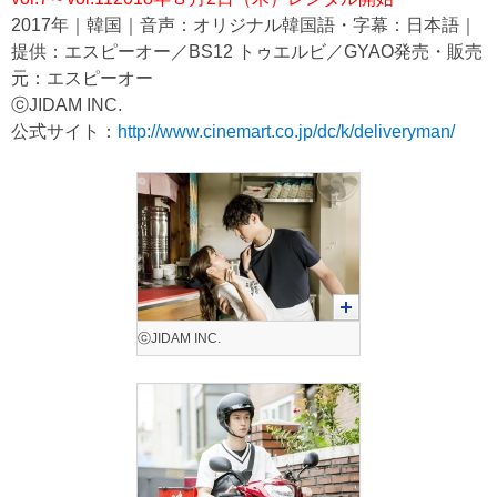
2017年｜韓国｜音声：オリジナル韓国語・字幕：日本語｜
提供：エスピーオー／BS12 トゥエルビ／GYAO発売・販売
元：エスピーオー
ⓒJIDAM INC.
公式サイト：
http://www.cinemart.co.jp/dc/k/deliveryman/
ⓒJIDAM INC.