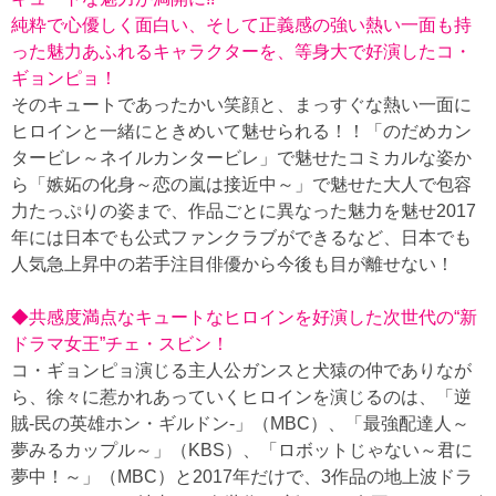
純粋で心優しく面白い、そして正義感の強い熱い一面も持
った魅力あふれるキャラクターを、等身大で好演したコ・
ギョンピョ！
そのキュートであったかい笑顔と、まっすぐな熱い一面に
ヒロインと一緒にときめいて魅せられる！！「のだめカン
タービレ～ネイルカンタービレ」で魅せたコミカルな姿か
ら「嫉妬の化身～恋の嵐は接近中～」で魅せた大人で包容
力たっぷりの姿まで、作品ごとに異なった魅力を魅せ2017
年には日本でも公式ファンクラブができるなど、日本でも
人気急上昇中の若手注目俳優から今後も目が離せない！
◆共感度満点なキュートなヒロインを好演した次世代の“新
ドラマ女王”チェ・スビン！
コ・ギョンピョ演じる主人公ガンスと犬猿の仲でありなが
ら、徐々に惹かれあっていくヒロインを演じるのは、「逆
賊-民の英雄ホン・ギルドン-」（MBC）、「最強配達人～
夢みるカップル～」（KBS）、「ロボットじゃない～君に
夢中！～」（MBC）と2017年だけで、3作品の地上波ドラ