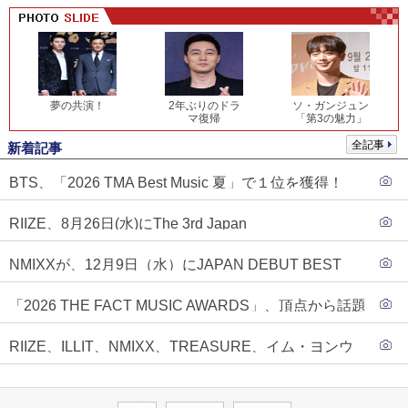
夢の共演！
2年ぶりのドラ
ソ・ガンジュン
マ復帰
「第3の魅力」
全記事
新着記事
BTS、「2026 TMA Best Music 夏」で１位を獲得！
PLAVE、EVANがTOP3入り
RIIZE、8月26日(水)にThe 3rd Japan
Single『Sunburst』発売決定！
NMIXXが、12月9日（水）にJAPAN DEBUT BEST
ALBUM『N=MIXX』で、ワーナーミュージック・ジャ
「2026 THE FACT MUSIC AWARDS」、頂点から話題
パンより待望の日本デビューが決定！！アルバム予約
のグループ・ソロまで全17アーティストが完璧なバラ
もスタート！！
RIIZE、ILLIT、NMIXX、TREASURE、イム・ヨンウ
ンスで集結！
ンらが「2026 THE FACT MUSIC AWARDS」第３弾ラ
インナップに合流！