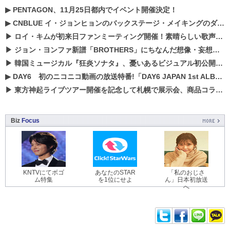
▶
PENTAGON、11月25日都内でイベント開催決定！
▶
CNBLUE イ・ジョンヒョンのバックステージ・メイキングのダイジェスト映像が公開！
▶
ロイ・キムが初来日ファンミーティング開催！素晴らしい歌声に癒される贅沢な時間
▶
ジョン・ヨンファ新譜「BROTHERS」にちなんだ想像・妄想企画がスタート！
▶
韓国ミュージカル『狂炎ソナタ』、憂いある​ビジュアル初公開!! 主役リョウク、SHIN、KENらのコメントが到着！
▶
DAY6 初のニコニコ動画の放送特番!「DAY6 JAPAN 1st ALBUM「UNLOCK」発売記念 ライブ@ニコ生」を配信決定!
▶
東方神起ライブツアー開催を記念して札幌で展示会、商品コラボが実現！！
Biz
Focus
KNTVにてボゴ
あなたのSTAR
「私のおじさ
ム特集
を1位にせよ
ん」日本初放送
へ