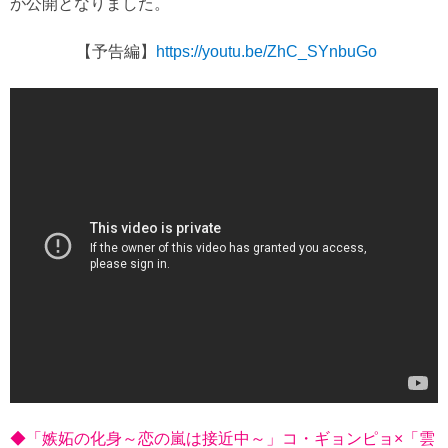
が公開となりました。
【予告編】
https://youtu.be/ZhC_SYnbuGo
◆「嫉妬の化身～恋の嵐は接近中～」コ・ギョンピョ×「雲