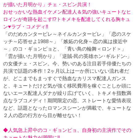
が描いた月明かり」チェ・スビン共演！
おせっかいな熱血イケメン配達人＆気の強いキュートなヒ
ロインが奇跡を起こす!?トキメキを配達してくれる胸キュ
ン♥ラブ・コメディ!!
「のだめカンタービレ～ネイルカンタービレ」「恋のスケ
ッチ～応答せよ1988～」「嫉妬の化身～恋の嵐は接近中
～」のコ・ギョンピョと、「青い鳥の輪舞＜ロンド＞」
「雲が描いた月明かり」「逆賊-民の英雄ホン･ギルドン-」
の女優チェ・スビン。今、勢いのある注目若手俳優たちの
共演で話題の本作！2ヶ月以上は一か所にいない流れ者だ
が、どこまでもまっすぐで熱血なカリスマ配達人ガンス
と、キュートだけど気が強く移民費用を稼ぐことしか頭に
ないエース配達人ダナが繰り広げていく、トキメキ指数満
点なラブコメディ！期間限定の恋、ストレートな愛情表現
など、話題となったロマンスシーンが満載で、キュートな
２人の恋の行方から目が離せない！
◆人気急上昇中のコ・ギョンピョ、自身初の主演作でその
キュートな魅力が満開に!!