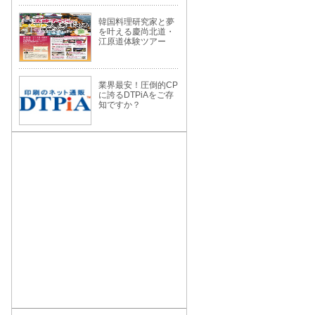
韓国料理研究家と夢
を叶える慶尚北道・
江原道体験ツアー
業界最安！圧倒的CP
に誇るDTPiAをご存
知ですか？