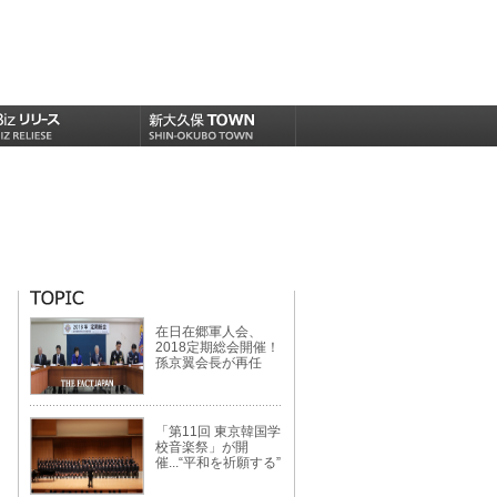
在日在郷軍人会、
2018定期総会開催！
孫京翼会長が再任
「第11回 東京韓国学
校音楽祭」が開
催...“平和を祈願する”