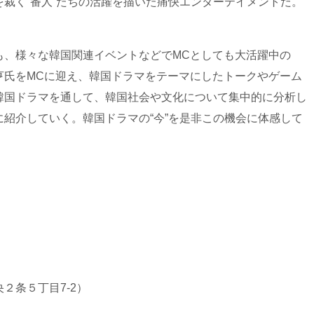
裁く“番人”たちの活躍を描いた痛快エンターテイメントだ。
も、様々な韓国関連イベントなどでMCとしても大活躍中の
亨氏をMCに迎え、韓国ドラマをテーマにしたトークやゲーム
韓国ドラマを通して、韓国社会や文化について集中的に分析し
紹介していく。韓国ドラマの“今”を是非この機会に体感して
条５丁目7-2）