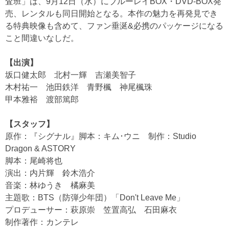
査班」は、9月12日（水）にブルーレイBOX・DVD-BOX発
売、レンタルも同日開始となる。本作の魅力を再発見でき
る特典映像も含めて、ファン垂涎&必携のパッケージになる
こと間違いなしだ。
【出演】
坂口健太郎 北村一輝 吉瀬美智子
木村祐一 池田鉄洋 青野楓 神尾楓珠
甲本雅裕 渡部篤郎
【スタッフ】
原作：『シグナル』脚本：キム･ウニ 制作：Studio
Dragon & ASTORY
脚本：尾崎将也
演出：内片輝 鈴木浩介
音楽：林ゆうき 橘麻美
主題歌：BTS（防弾少年団）「Don't Leave Me」
プロデューサー：萩原崇 笠置高弘 石田麻衣
制作著作：カンテレ