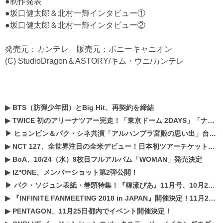
●制作発表
●坂口健太郎＆北村一輝インタビュー①
●坂口健太郎＆北村一輝インタビュー②
発売元：カンテレ 販売元：ポニーキャニオン
(C) StudioDragon＆ASTORY/キム・ウニ/カンテレ
▶
BTS（防弾少年団）とBig Hit、再契約を締結
▶
TWICE 初のアリーナツアー完走！「東京ドーム 2DAYS」「ナゴヤドーム1DAY」「京セラドーム1DAY」2019年ドームツアー開催決定！！
▶
ヒョンビン＆パク・シネ共演「アルハンブラ宮殿の思い出」台本読み現場を公開
▶
NCT 127、全世界注目の全米デビュー！日本初ツアーチケットが早くもプレミア化！？
▶
BoA、10/24（水）9枚目フルアルバム「WOMAN」発売決定
▶
IZ*ONE、メンバーショット第2弾公開！
▶
パク・ソジュン表紙・巻頭特集！『韓流ぴあ』11月号、10月22日（月）発売！
▶
『INFINITE FANMEETING 2018 in JAPAN』開催決定！11月21、22日にパシフィコ横浜にて実施
▶
PENTAGON、11月25日都内でイベント開催決定！