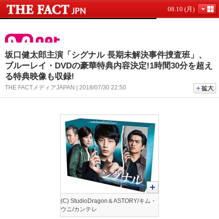
08.10 (月)
坂口健太郎主演「シグナル 長期未解決事件捜査班」、
ブルーレイ・DVDの豪華特典内容決定!1時間30分を超え
る特典映像も収録!
THE FACTメディアJAPAN | 2018/07/30 22:50
(C) StudioDragon＆ASTORY/キム・
ウニ/カンテレ