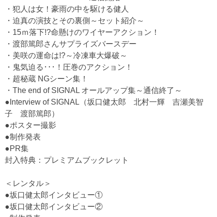
・犯人は女！豪雨の中を駆ける健人
・迫真の演技とその裏側～セット紹介～
・15ｍ落下!?命懸けのワイヤーアクション！
・渡部篤郎さんサプライズバースデー
・美咲の運命は!?～冷凍車大爆破～
・鬼気迫る･･･！圧巻のアクション！
・超秘蔵 NGシーン集！
・The end of SIGNAL オールアップ集～通信終了～
●Interview of SIGNAL（坂口健太郎 北村一輝 吉瀬美智
子 渡部篤郎）
●ポスター撮影
●制作発表
●PR集
封入特典：プレミアムブックレット
＜レンタル＞
●坂口健太郎インタビュー①
●坂口健太郎インタビュー②