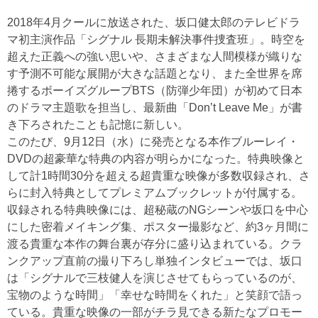
2018年4月クールに放送された、坂口健太郎のテレビドラ
マ初主演作品「シグナル 長期未解決事件捜査班」。時空を
超えた正義への強い思いや、さまざまな人間模様が織りな
す予測不可能な展開が大きな話題となり、また全世界を席
捲するボーイズグループBTS（防弾少年団）が初めて日本
のドラマ主題歌を担当し、最新曲「Don’t Leave Me」が書
き下ろされたことも記憶に新しい。
このたび、9月12日（水）に発売となる本作ブルーレイ・
DVDの超豪華な特典の内容が明らかになった。特典映像と
して計1時間30分を超える超貴重な映像が多数収録され、さ
らに封入特典としてプレミアムブックレットが付属する。
収録される特典映像には、超秘蔵のNGシーンや坂口を中心
にした密着メイキング集、ポスター撮影など、約3ヶ月間に
渡る貴重な本作の舞台裏が存分に盛り込まれている。クラ
ンクアップ直前の撮り下ろし単独インタビューでは、坂口
は「シグナルで三枝健人を演じさせてもらっているのが、
宝物のような時間」「幸せな時間をくれた」と笑顔で語っ
ている。貴重な映像の一部がチラ見できる新たなプロモー