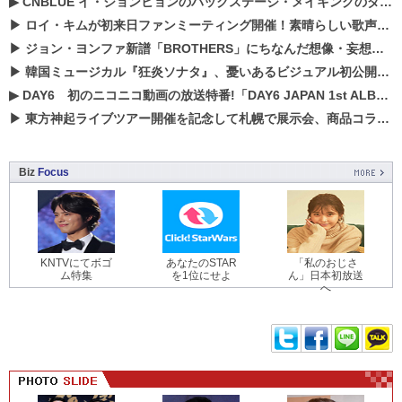
▶
CNBLUE イ・ジョンヒョンのバックステージ・メイキングのダイジェスト映像が公開！
▶
ロイ・キムが初来日ファンミーティング開催！素晴らしい歌声に癒される贅沢な時間
▶
ジョン・ヨンファ新譜「BROTHERS」にちなんだ想像・妄想企画がスタート！
▶
韓国ミュージカル『狂炎ソナタ』、憂いある​ビジュアル初公開!! 主役リョウク、SHIN、KENらのコメントが到着！
▶
DAY6 初のニコニコ動画の放送特番!「DAY6 JAPAN 1st ALBUM「UNLOCK」発売記念 ライブ@ニコ生」を配信決定!
▶
東方神起ライブツアー開催を記念して札幌で展示会、商品コラボが実現！！
Biz
Focus
KNTVにてボゴ
あなたのSTAR
「私のおじさ
ム特集
を1位にせよ
ん」日本初放送
へ