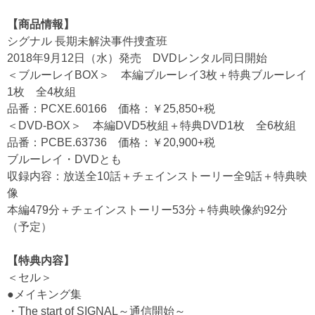
【商品情報】
シグナル 長期未解決事件捜査班
2018年9月12日（水）発売 DVDレンタル同日開始
＜ブルーレイBOX＞ 本編ブルーレイ3枚＋特典ブルーレイ
1枚 全4枚組
品番：PCXE.60166 価格：￥25,850+税
＜DVD-BOX＞ 本編DVD5枚組＋特典DVD1枚 全6枚組
品番：PCBE.63736 価格：￥20,900+税
ブルーレイ・DVDとも
収録内容：放送全10話＋チェインストーリー全9話＋特典映
像
本編479分＋チェインストーリー53分＋特典映像約92分
（予定）
【特典内容】
＜セル＞
●メイキング集
・The start of SIGNAL～通信開始～