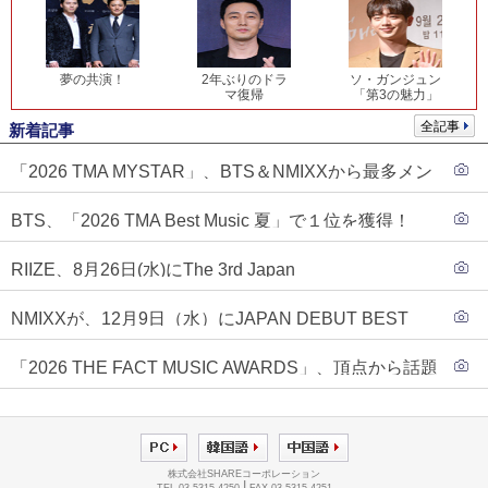
夢の共演！
2年ぶりのドラ
ソ・ガンジュン
マ復帰
「第3の魅力」
全記事
新着記事
「2026 TMA MYSTAR」、BTS＆NMIXXから最多メン
バーが決戦進出…記念すべき初受賞の行方は？
BTS、「2026 TMA Best Music 夏」で１位を獲得！
PLAVE、EVANがTOP3入り
RIIZE、8月26日(水)にThe 3rd Japan
Single『Sunburst』発売決定！
NMIXXが、12月9日（水）にJAPAN DEBUT BEST
ALBUM『N=MIXX』で、ワーナーミュージック・ジャ
「2026 THE FACT MUSIC AWARDS」、頂点から話題
パンより待望の日本デビューが決定！！アルバム予約
のグループ・ソロまで全17アーティストが完璧なバラ
もスタート！！
ンスで集結！
株式会社SHAREコーポレーション
|