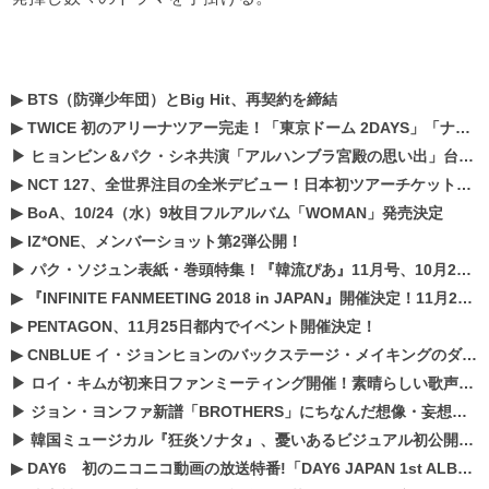
▶
BTS（防弾少年団）とBig Hit、再契約を締結
▶
TWICE 初のアリーナツアー完走！「東京ドーム 2DAYS」「ナゴヤドーム1DAY」「京セラドーム1DAY」2019年ドームツアー開催決定！！
▶
ヒョンビン＆パク・シネ共演「アルハンブラ宮殿の思い出」台本読み現場を公開
▶
NCT 127、全世界注目の全米デビュー！日本初ツアーチケットが早くもプレミア化！？
▶
BoA、10/24（水）9枚目フルアルバム「WOMAN」発売決定
▶
IZ*ONE、メンバーショット第2弾公開！
▶
パク・ソジュン表紙・巻頭特集！『韓流ぴあ』11月号、10月22日（月）発売！
▶
『INFINITE FANMEETING 2018 in JAPAN』開催決定！11月21、22日にパシフィコ横浜にて実施
▶
PENTAGON、11月25日都内でイベント開催決定！
▶
CNBLUE イ・ジョンヒョンのバックステージ・メイキングのダイジェスト映像が公開！
▶
ロイ・キムが初来日ファンミーティング開催！素晴らしい歌声に癒される贅沢な時間
▶
ジョン・ヨンファ新譜「BROTHERS」にちなんだ想像・妄想企画がスタート！
▶
韓国ミュージカル『狂炎ソナタ』、憂いある​ビジュアル初公開!! 主役リョウク、SHIN、KENらのコメントが到着！
▶
DAY6 初のニコニコ動画の放送特番!「DAY6 JAPAN 1st ALBUM「UNLOCK」発売記念 ライブ@ニコ生」を配信決定!