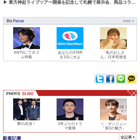
▶
東方神起ライブツアー開催を記念して札幌で展示会、商品コラボが実現！！
Biz
Focus
KNTVにてボゴ
あなたのSTAR
「私のおじさ
ム特集
を1位にせよ
ん」日本初放送
へ
夢の共演！
2年ぶりのドラ
ソ・ガンジュン
マ復帰
「第3の魅力」
全記事
新着記事