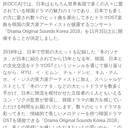
(KOCCA)では、日本はもちろん世界各国で多くの人々に愛
されている韓国ドラマの魅力の１つであり、日本でも多く
の方に愛され数々のヒット曲を輩出してきたドラマOST楽
曲を韓国の実力派アーティストが披露するコンサート
『Drama Original Sounds Korea 2018』を11月3日(土)に開
催することが決定しました。
2018年は、日本で空前の大ヒットを記録した「冬のソナ
タ」が日本に紹介されてから15年となる年。韓国、日本と
の文化交流をドラマOSTというジャンルを通じて振り返り
ながら、RYU、イ・ヒムン、チョ・ドンヒ、キム・ナム
ホ、イ・ジスの実力派アーティストに加え、スペシャルゲ
ストとして「冬のソナタ」などの大ヒットドラマを数多く
手がけ、日本に韓流を根付かせた立役者の１人ともいえる
ユン・ソクホ監督が登場し、韓国ドラマの魅力を感じてい
ただける時間をお届けいたします。数々のヒットドラマを
彩ってきた、情緒的で美しいメロディーを持つ韓国ドラマ
OSTを堪能できる『Drama Original Sounds Korea 2018』
は、多くの皆様にお越しいただきたいとの思いから、この