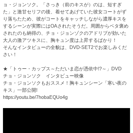
ョ・ジョンソク。「さっき（前のキスが）のは、短すぎ
た」と激甘セリフの後、着せてあげていた彼女コートがず
り落ちたため、彼がコートをキャッチしながら濃厚キスを
するシーンが実際にはOAされたそうだ。周囲からベタ褒め
されたのも納得の、チョ・ジョンゾクのアドリブが効いた
大人の激アツキスに、胸キュン度は上昇するばかり！
そんなインタビューの全貌は、DVD-SET2でお楽しみくだ
さい！
★「トゥー・カップス～ただいま恋が憑依中!?～」DVD
チョ・ジョンソク インタビュー映像
チョ・ジョンソクもおススメ！胸キュンシーン「寒い夜の
キス」一部公開!
https://youtu.be/7hobaEQUo4g