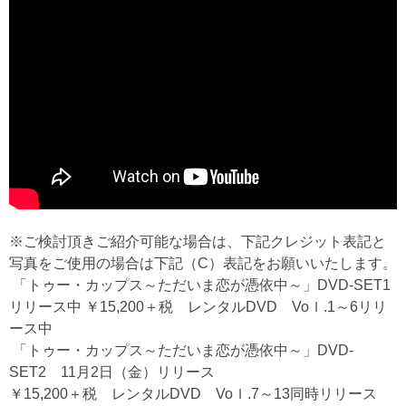
※ご検討頂きご紹介可能な場合は、下記クレジット表記と
写真をご使用の場合は下記（C）表記をお願いいたします。
「トゥー・カップス～ただいま恋が憑依中～」DVD-SET1
リリース中 ￥15,200＋税 レンタルDVD Voｌ.1～6リリ
ース中
「トゥー・カップス～ただいま恋が憑依中～」DVD-
SET2 11月2日（金）リリース
￥15,200＋税 レンタルDVD Voｌ.7～13同時リリース