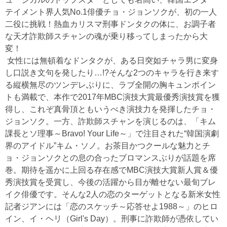
テイメント界人気No.1俳優チョ・ジョンソクが、初の一人
二役に挑戦！熱血カリスマ刑事ドンタクの体に、お調子者
な天才詐欺師スチャンの魂が乗り移ってしまったから大
変！
女性には無頓着なドンタクが、ある日突如チャラ男に変身
し口説き文句を発したり…!?そんな2つのキャラを行き来す
る縦横無尽のツンデレぶりに、ラブ全開の胸キュンポイン
トも満載で、本作で2017年MBC演技大賞最優秀演技賞を獲
得し、これぞ真骨頂ともいうべき演技力を発揮したチョ・
ジョンソク。一方、詐欺師スチャンを演じるのは、「キム
課長とソ理事～Bravo! Your Life～」で注目された“韓国演劇
界のアイドル”キム・ソノ。お茶目かつクールな魅力とチ
ョ・ジョンソクとの息の合ったブロマンスぶりが話題を席
巻。期待を遥かに上回る存在感でMBC演技大賞新人賞＆優
秀演技賞を受賞し、今後の活躍から目が離せない最旬ブレ
イク俳優です。そんな2人の恋のターゲットとなる新米女性
記者ジアンには「恋のスケッチ～応答せよ1988～」のヒロ
イン、イ・ヘリ（Girl's Day）。刑事に詐欺師が憑依してい