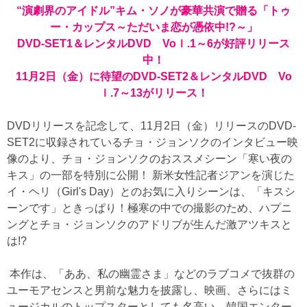
“演劇界のアイドル”キム・ソノが豪華共演で贈る「トゥ
ー・カップス～ただいま恋が憑依中!?～」
DVD-SET1＆レンタルDVD Voｌ.1～6が好評リリース
中！
11月2日（金）に待望のDVD-SET2＆レンタルDVD Vo
ｌ.7～13がリリース！
DVDリリースを記念して、11月2日（金）リリースのDVD-
SET2に収録されているチョ・ジョンソクのインタビュー映
像のより、チョ・ジョンソクのおススメシーン「寒い夜の
キス」の一部を特別に公開！ 新米女性記者ジアンを演じた
イ・ヘリ（Girl's Day）とのお気に入りシーンは、「キスシ
ーンです」ときっぱり！極寒の中での撮影のため、ハプニ
ングとチョ・ジョンソクのアドリブが生んだ激アツキスと
は!?
本作は、「ああ、私の幽霊さま」などのラブコメで抜群の
ユーモアセンスと男前な魅力を披露し、映画、さらにはミ
ュージカルのトップスターとしても名高い、韓国エンター