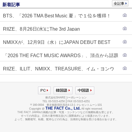
全記事
新着記事
BTS、「2026 TMA Best Music 夏」で１位を獲得！
PLAVE、EVANがTOP3入り
RIIZE、8月26日(水)にThe 3rd Japan
Single『Sunburst』発売決定！
NMIXXが、12月9日（水）にJAPAN DEBUT BEST
ALBUM『N=MIXX』で、ワーナーミュージック・ジャ
「2026 THE FACT MUSIC AWARDS」、頂点から話題
パンより待望の日本デビューが決定！！アルバム予約
のグループ・ソロまで全17アーティストが完璧なバラ
もスタート！！
RIIZE、ILLIT、NMIXX、TREASURE、イム・ヨンウ
ンスで集結！
ンらが「2026 THE FACT MUSIC AWARDS」第３弾ラ
インナップに合流！
株式会社SHAREコーポレーション
|
TEL 03-5315-4250
FAX 03-5315-4251
〒160-0004 東京都新宿区四谷4-13-1 クレセントムーン101
THE FACT Co., Ltd.
Copyright @
All right reserved.
THE FACT JAPANの掲載の記事・写真・コンテンツなどの無断転載を禁じます。
すべての内容は、日本の著作権法並びに国際条約により保護されています。
よって、無断複写、転載、配布などの行為は、法律的な制裁を受ける場合があります。