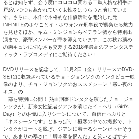
るとは知らず、会う度にコロコロ変わる二重人格な相手に
戸惑いつつも惹かれていく女性をはつらつと演じていま
す。さらに、本作で本格的な俳優活動を開始した元
INFINITEのホヤことイ・ホウォンが刑事役で颯爽たる魅力
を見せるほか、キム・ミンジョンらベテラン勢から特別出
演まで、豪華メンバーが華を添えています。この秋お薦め
の胸キュンに切なさも交差する2018年最高のファンタステ
ィック・ラブコメディにご期待ください！
DVDリリースを記念して、11月2日（金）リリースのDVD-
SET2に収録されているチョ・ジョンソクのインタビュー映
像のより、チョ・ジョンソクのおススメシーン「寒い夜の
キス」の
一部を特別に公開！ 熱血刑事ドンタクを演じたチョ・ジョ
ンソクが、新米女性記者ジアンを演じたイ・ヘリ（Girl's
Day）とのお気に入りシーンについて、自信たっぷりと
「キスシーンです」ときっぱり！極寒の中での撮影で、ド
ンタクがコートを脱ぎ、ジアンに着せるシーンだったそう
で、あまりの寒さに「脚本家を恨んだ」と笑いとばすチ