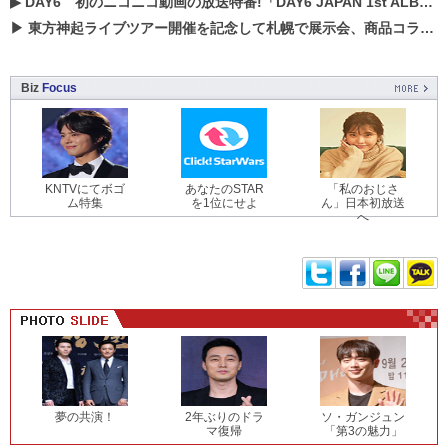
▶
DAY6 初のニコニコ動画の放送特番!「DAY6 JAPAN 1st ALBUM「UNLOCK」発売記念 ライブ@ニコ生」を配信決定!
▶
東方神起ライブツアー開催を記念して札幌で展示会、商品コラボが実現！！
Biz
Focus
KNTVにてボゴ
あなたのSTAR
「私のおじさ
ム特集
を1位にせよ
ん」日本初放送
へ
夢の共演！
2年ぶりのドラ
ソ・ガンジュン
マ復帰
「第3の魅力」