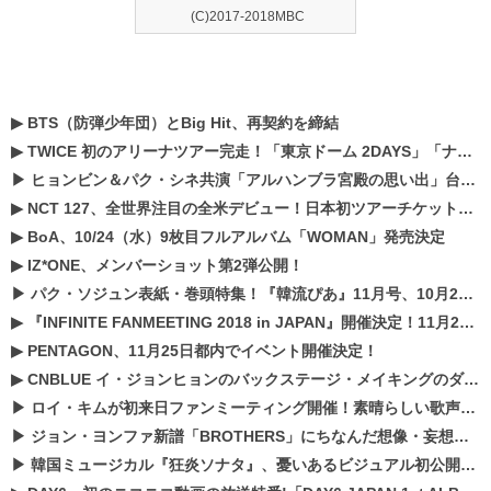
(C)2017-2018MBC
▶
BTS（防弾少年団）とBig Hit、再契約を締結
▶
TWICE 初のアリーナツアー完走！「東京ドーム 2DAYS」「ナゴヤドーム1DAY」「京セラドーム1DAY」2019年ドームツアー開催決定！！
▶
ヒョンビン＆パク・シネ共演「アルハンブラ宮殿の思い出」台本読み現場を公開
▶
NCT 127、全世界注目の全米デビュー！日本初ツアーチケットが早くもプレミア化！？
▶
BoA、10/24（水）9枚目フルアルバム「WOMAN」発売決定
▶
IZ*ONE、メンバーショット第2弾公開！
▶
パク・ソジュン表紙・巻頭特集！『韓流ぴあ』11月号、10月22日（月）発売！
▶
『INFINITE FANMEETING 2018 in JAPAN』開催決定！11月21、22日にパシフィコ横浜にて実施
▶
PENTAGON、11月25日都内でイベント開催決定！
▶
CNBLUE イ・ジョンヒョンのバックステージ・メイキングのダイジェスト映像が公開！
▶
ロイ・キムが初来日ファンミーティング開催！素晴らしい歌声に癒される贅沢な時間
▶
ジョン・ヨンファ新譜「BROTHERS」にちなんだ想像・妄想企画がスタート！
▶
韓国ミュージカル『狂炎ソナタ』、憂いある​ビジュアル初公開!! 主役リョウク、SHIN、KENらのコメントが到着！