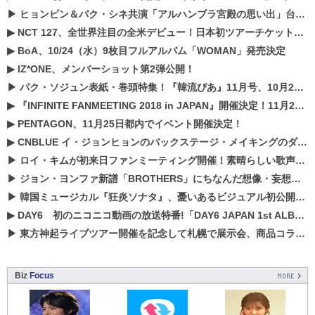
▶
ヒョンビン＆パク・シネ共演「アルハンブラ宮殿の思い出」台本読み現場を公開
▶
NCT 127、全世界注目の全米デビュー！日本初ツアーチケットが早くもプレミア化！？
▶
BoA、10/24（水）9枚目フルアルバム「WOMAN」発売決定
▶
IZ*ONE、メンバーショット第2弾公開！
▶
パク・ソジュン表紙・巻頭特集！『韓流ぴあ』11月号、10月22日（月）発売！
▶
『INFINITE FANMEETING 2018 in JAPAN』開催決定！11月21、22日にパシフィコ横浜にて実施
▶
PENTAGON、11月25日都内でイベント開催決定！
▶
CNBLUE イ・ジョンヒョンのバックステージ・メイキングのダイジェスト映像が公開！
▶
ロイ・キムが初来日ファンミーティング開催！素晴らしい歌声に癒される贅沢な時間
▶
ジョン・ヨンファ新譜「BROTHERS」にちなんだ想像・妄想企画がスタート！
▶
韓国ミュージカル『狂炎ソナタ』、憂いある​ビジュアル初公開!! 主役リョウク、SHIN、KENらのコメントが到着！
▶
DAY6 初のニコニコ動画の放送特番!「DAY6 JAPAN 1st ALBUM「UNLOCK」発売記念 ライブ@ニコ生」を配信決定!
▶
東方神起ライブツアー開催を記念して札幌で展示会、商品コラボが実現！！
Biz
Focus