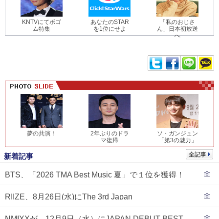
KNTVにてボゴ
あなたのSTAR
「私のおじさ
ム特集
を1位にせよ
ん」日本初放送
へ
夢の共演！
2年ぶりのドラ
ソ・ガンジュン
マ復帰
「第3の魅力」
全記事
新着記事
BTS、「2026 TMA Best Music 夏」で１位を獲得！
PLAVE、EVANがTOP3入り
RIIZE、8月26日(水)にThe 3rd Japan
Single『Sunburst』発売決定！
NMIXXが、12月9日（水）にJAPAN DEBUT BEST