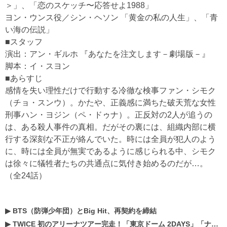
＞」、「恋のスケッチ〜応答せよ1988」
ヨン・ウンス役／シン・ヘソン 「黄金の私の人生」、「青
い海の伝説」
■スタッフ
演出：アン・ギルホ 『あなたを注文します－劇場版－』
脚本：イ・スヨン
■あらすじ
感情を失い理性だけで行動する冷徹な検事ファン・シモク
（チョ・スンウ）。かたや、正義感に満ちた破天荒な女性
刑事ハン・ヨジン（ペ・ドゥナ）。正反対の2人が追うの
は、ある殺人事件の真相。だがその裏には、組織内部に横
行する深刻な不正が絡んでいた。時には全員が犯人のよう
に、時には全員が無実であるように感じられる中、シモク
は徐々に犠牲者たちの共通点に気付き始めるのだが…。
（全24話）
▶
BTS（防弾少年団）とBig Hit、再契約を締結
▶
TWICE 初のアリーナツアー完走！「東京ドーム 2DAYS」「ナゴヤドーム1DAY」「京セラドーム1DAY」2019年ドームツアー開催決定！！