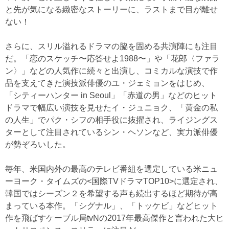
と先が気になる緻密なストーリーに、ラストまで目が離せ
ない！
さらに、スリル溢れるドラマの脇を固める共演陣にも注目
だ。「恋のスケッチ〜応答せよ1988〜」や「花郎〈ファラ
ン〉」などの人気作に続々と出演し、コミカルな演技で作
品を支えてきた演技派俳優のユ・ジェミョンをはじめ、
「シティーハンター in Seoul」「赤道の男」などのヒット
ドラマで幅広い演技を見せたイ・ジュニョク、「黄金の私
の人生」でパク・シフの相手役に抜擢され、ライジングス
ターとして注目されているシン・ヘソンなど、実力派俳優
が勢ぞろいした。
毎年、米国内外の最高のテレビ番組を選定している米ニュ
ーヨーク・タイムズの<国際TVドラマTOP10>に選定され、
韓国ではシーズン２を希望する声も続出するほど期待が高
まっている本作。「シグナル」、「トッケビ」などヒット
作を飛ばすケーブル局tvNの2017年最高傑作と言われた大ヒ