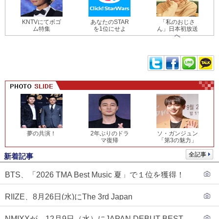
KNTVにてボゴ
あなたのSTAR
「私のおじさ
ム特集
を1位にせよ
ん」日本初放送
へ
夢の共演！
2年ぶりのドラ
ソ・ガンジュン
マ復帰
「第3の魅力」
全記事
新着記事
BTS、「2026 TMA Best Music 夏」で１位を獲得！
PLAVE、EVANがTOP3入り
RIIZE、8月26日(水)にThe 3rd Japan
Single『Sunburst』発売決定！
NMIXXが、12月9日（水）にJAPAN DEBUT BEST