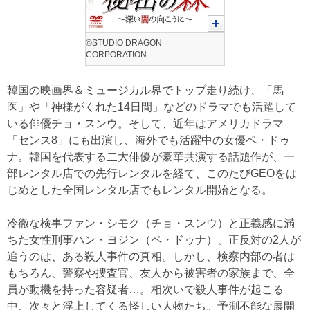
©STUDIO DRAGON
CORPORATION
韓国の映画界＆ミュージカル界でトップ走り続け、「馬
医」や「神様がくれた14日間」などのドラマでも活躍して
いる俳優チョ・スンウ。そして、近年はアメリカドラマ
「センス8」にも出演し、海外でも活躍中の女優ペ・ドゥ
ナ。韓国を代表する二大俳優が豪華共演する話題作が、一
部レンタル店での先行レンタルを経て、このたびGEOをは
じめとした全国レンタル店でもレンタル開始となる。
冷徹な検事ファン・シモク（チョ・スンウ）と正義感に満
ちた女性刑事ハン・ヨジン（ペ・ドゥナ）、正反対の2人が
追うのは、ある殺人事件の真相。しかし、検察内部の者は
もちろん、警察や捜査官、友人から被害者の家族まで、全
員が動機を持った容疑者…。相次いで殺人事件が起こる
中、次々と浮上してくる怪しい人物たち。予測不能な展開