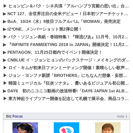
▶
ヒョンビン＆パク・シネ共演「アルハンブラ宮殿の思い出」台本読み現場を公開
▶
NCT 127、全世界注目の全米デビュー！日本初ツアーチケットが早くもプレミア化！？
▶
BoA、10/24（水）9枚目フルアルバム「WOMAN」発売決定
▶
IZ*ONE、メンバーショット第2弾公開！
▶
パク・ソジュン表紙・巻頭特集！『韓流ぴあ』11月号、10月22日（月）発売！
▶
『INFINITE FANMEETING 2018 in JAPAN』開催決定！11月21、22日にパシフィコ横浜にて実施
▶
PENTAGON、11月25日都内でイベント開催決定！
▶
CNBLUE イ・ジョンヒョンのバックステージ・メイキングのダイジェスト映像が公開！
▶
ロイ・キムが初来日ファンミーティング開催！素晴らしい歌声に癒される贅沢な時間
▶
ジョン・ヨンファ新譜「BROTHERS」にちなんだ想像・妄想企画がスタート！
▶
韓国ミュージカル『狂炎ソナタ』、憂いある​ビジュアル初公開!! 主役リョウク、SHIN、KENらのコメントが到着！
▶
DAY6 初のニコニコ動画の放送特番!「DAY6 JAPAN 1st ALBUM「UNLOCK」発売記念 ライブ@ニコ生」を配信決定!
▶
東方神起ライブツアー開催を記念して札幌で展示会、商品コラボが実現！！
Biz
Focus