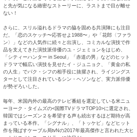
と先が気になる緻密なストーリーに、ラストまで目が離せ
ない！
さらに、スリル溢れるドラマの脇を固める共演陣にも注目
だ。「恋のスケッチ〜応答せよ1988〜」や「花郎〈ファラ
ン〉」などの人気作に続々と出演し、コミカルな演技で作
品を支えてきた演技派俳優のユ・ジェミョンをはじめ、
「シティーハンター in Seoul」「赤道の男」などのヒット
ドラマで幅広い演技を見せたイ・ジュニョク、「黄金の私
の人生」でパク・シフの相手役に抜擢され、ライジングス
ターとして注目されているシン・ヘソンなど、実力派俳優
が勢ぞろいした。
毎年、米国内外の最高のテレビ番組を選定している米ニュ
ーヨーク・タイムズの<国際TVドラマTOP10>に選定され、
韓国ではシーズン２を希望する声も続出するほど期待が高
まっている本作。「シグナル」、「トッケビ」などヒット
作を飛ばすケーブル局tvNの2017年最高傑作と言われた大ヒ