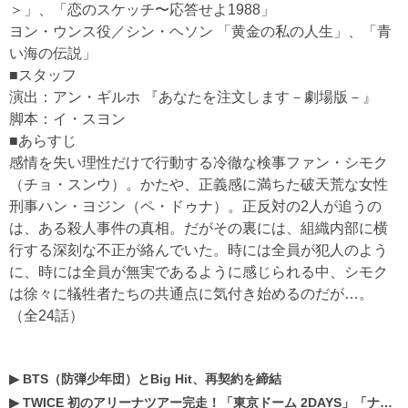
＞」、「恋のスケッチ〜応答せよ1988」
ヨン・ウンス役／シン・ヘソン 「黄金の私の人生」、「青
い海の伝説」
■スタッフ
演出：アン・ギルホ 『あなたを注文します－劇場版－』
脚本：イ・スヨン
■あらすじ
感情を失い理性だけで行動する冷徹な検事ファン・シモク
（チョ・スンウ）。かたや、正義感に満ちた破天荒な女性
刑事ハン・ヨジン（ペ・ドゥナ）。正反対の2人が追うの
は、ある殺人事件の真相。だがその裏には、組織内部に横
行する深刻な不正が絡んでいた。時には全員が犯人のよう
に、時には全員が無実であるように感じられる中、シモク
は徐々に犠牲者たちの共通点に気付き始めるのだが…。
（全24話）
▶
BTS（防弾少年団）とBig Hit、再契約を締結
▶
TWICE 初のアリーナツアー完走！「東京ドーム 2DAYS」「ナゴヤドーム1DAY」「京セラドーム1DAY」2019年ドームツアー開催決定！！