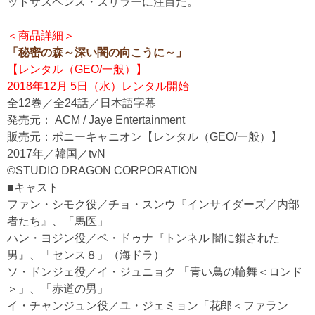
ットサスペンス・スリラーに注目だ。
＜商品詳細＞
「秘密の森～深い闇の向こうに～」
【レンタル（GEO/一般）】
2018年12月 5日（水）レンタル開始
全12巻／全24話／日本語字幕
発売元： ACM / Jaye Entertainment
販売元：ポニーキャニオン【レンタル（GEO/一般）】
2017年／韓国／tvN
©STUDIO DRAGON CORPORATION
■キャスト
ファン・シモク役／チョ・スンウ『インサイダーズ／内部
者たち』、「馬医」
ハン・ヨジン役／ペ・ドゥナ『トンネル 闇に鎖された
男』、「センス８」（海ドラ）
ソ・ドンジェ役／イ・ジュニョク 「青い鳥の輪舞＜ロンド
＞」、「赤道の男」
イ・チャンジュン役／ユ・ジェミョン「花郎＜ファラン