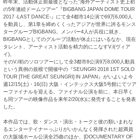
昨年末、活動休止前最後となった"海外アーティスト史上初
の5年連続ドームツアー"『BIGBANG JAPAN DOME TOUR
2017 -LAST DANCE-』にて全4都市14公演で69万6,000人
を動員し、第1章を締めくくったアジアが世界に誇るモンス
ターグループBIGBANG。メンバー4人が兵役に就き、
BIGBANGとしてのグループ活動が休止にはいるなか、現在
タレント、アーティスト活動を精力的にこなすV.I(ヴィア
イ)。
そのV.I初のソロツアーにして全3都市8公演9万8,000人動員
という異例の規模で開催中の『SEUNGRI 2018 1ST SOLO
TOUR [THE GREAT SEUNGRI] IN JAPAN』がいよいよ今
週12/15(土)・16(日) 大阪・インテックス大阪5号館にてツア
ーファイナルを迎える。ファイナル公演を前に、本日早く
も同ツアーの映像作品を来年2/20(水)に発売することを発表
した。
本作品では、歌・ダンス・演出・トークと彼の類いまれな
るエンターテイナーっぷりがいかんなく発揮された超満員
の大阪城ホール公演全25曲のほか、[DOCUMENTARY OF