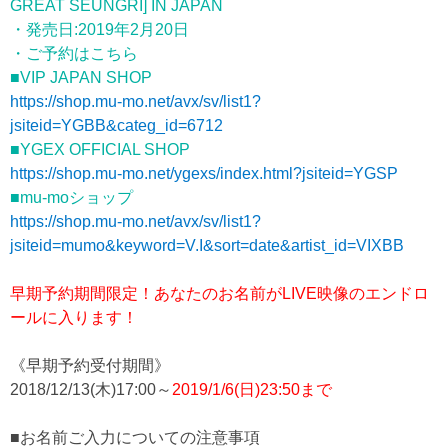
GREAT SEUNGRI] IN JAPAN
・発売日:2019年2月20日
・ご予約はこちら
■VIP JAPAN SHOP
https://shop.mu-mo.net/avx/sv/list1?
jsiteid=YGBB&categ_id=6712
■YGEX OFFICIAL SHOP
https://shop.mu-mo.net/ygexs/index.html?jsiteid=YGSP
■mu-moショップ
https://shop.mu-mo.net/avx/sv/list1?
jsiteid=mumo&keyword=V.I&sort=date&artist_id=VIXBB
早期予約期間限定！あなたのお名前がLIVE映像のエンドロ
ールに入ります！
《早期予約受付期間》
2018/12/13(木)17:00～
2019/1/6(日)23:50まで
■お名前ご入力についての注意事項