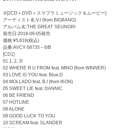
②[2CD＋DVD＋スマプラミュージック＆ムービー]
アーティスト名:V.I (from BIGBANG)
アルバム名:THE GREAT SEUNGRI
発売日:2018-09-05発売
価格:¥5,616(税込)
品番:AVCY-58735～6/B
[CD1]
01 1, 2, 3!
02 WHERE R U FROM feat. MINO (from WINNER)
03 LOVE IS YOU feat. Blue.D
04 MOLLADO feat. B.I (from iKON)
05 SWEET LIE feat. DANNIC
06 BE FRIEND
07 HOTLINE
08 ALONE
09 GOOD LUCK TO YOU
10 SCREAM feat. SLANDER