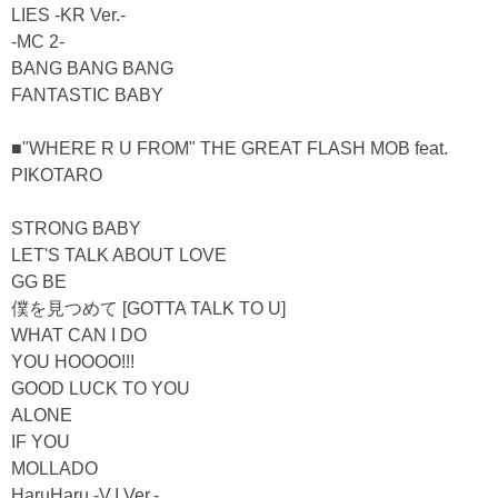
LIES -KR Ver.-
-MC 2-
BANG BANG BANG
FANTASTIC BABY
■"WHERE R U FROM" THE GREAT FLASH MOB feat.
PIKOTARO
STRONG BABY
LET'S TALK ABOUT LOVE
GG BE
僕を見つめて [GOTTA TALK TO U]
WHAT CAN I DO
YOU HOOOO!!!
GOOD LUCK TO YOU
ALONE
IF YOU
MOLLADO
HaruHaru -V.I Ver.-