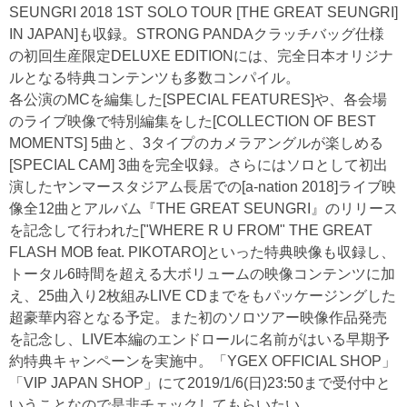
SEUNGRI 2018 1ST SOLO TOUR [THE GREAT SEUNGRI]
IN JAPAN]も収録。STRONG PANDAクラッチバッグ仕様
の初回生産限定DELUXE EDITIONには、完全日本オリジナ
ルとなる特典コンテンツも多数コンパイル。
各公演のMCを編集した[SPECIAL FEATURES]や、各会場
のライブ映像で特別編集をした[COLLECTION OF BEST
MOMENTS] 5曲と、3タイプのカメラアングルが楽しめる
[SPECIAL CAM] 3曲を完全収録。さらにはソロとして初出
演したヤンマースタジアム長居での[a-nation 2018]ライブ映
像全12曲とアルバム『THE GREAT SEUNGRI』のリリース
を記念して行われた["WHERE R U FROM" THE GREAT
FLASH MOB feat. PIKOTARO]といった特典映像も収録し、
トータル6時間を超える大ボリュームの映像コンテンツに加
え、25曲入り2枚組みLIVE CDまでをもパッケージングした
超豪華内容となる予定。また初のソロツアー映像作品発売
を記念し、LIVE本編のエンドロールに名前がはいる早期予
約特典キャンペーンを実施中。「YGEX OFFICIAL SHOP」
「VIP JAPAN SHOP」にて2019/1/6(日)23:50まで受付中と
いうことなので是非チェックしてもらいたい。