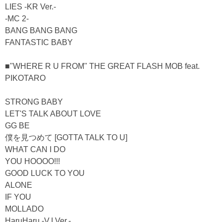
LIES -KR Ver.-
-MC 2-
BANG BANG BANG
FANTASTIC BABY
■"WHERE R U FROM" THE GREAT FLASH MOB feat.
PIKOTARO
STRONG BABY
LET'S TALK ABOUT LOVE
GG BE
僕を見つめて [GOTTA TALK TO U]
WHAT CAN I DO
YOU HOOOO!!!
GOOD LUCK TO YOU
ALONE
IF YOU
MOLLADO
HaruHaru -V.I Ver.-