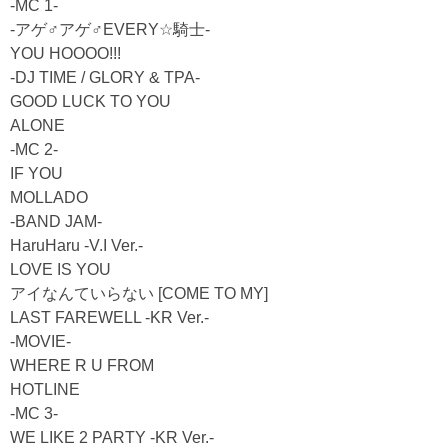
-MC 1-
-アゲ♂アゲ♂EVERY☆騎士-
YOU HOOOO!!!
-DJ TIME / GLORY & TPA-
GOOD LUCK TO YOU
ALONE
-MC 2-
IF YOU
MOLLADO
-BAND JAM-
HaruHaru -V.I Ver.-
LOVE IS YOU
アイなんていらない [COME TO MY]
LAST FAREWELL -KR Ver.-
-MOVIE-
WHERE R U FROM
HOTLINE
-MC 3-
WE LIKE 2 PARTY -KR Ver.-