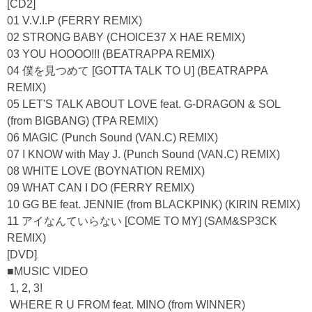
[CD2]
01 V.V.I.P (FERRY REMIX)
02 STRONG BABY (CHOICE37 X HAE REMIX)
03 YOU HOOOO!!! (BEATRAPPA REMIX)
04 僕を見つめて [GOTTA TALK TO U] (BEATRAPPA
REMIX)
05 LET'S TALK ABOUT LOVE feat. G-DRAGON & SOL
(from BIGBANG) (TPA REMIX)
06 MAGIC (Punch Sound (VAN.C) REMIX)
07 I KNOW with May J. (Punch Sound (VAN.C) REMIX)
08 WHITE LOVE (BOYNATION REMIX)
09 WHAT CAN I DO (FERRY REMIX)
10 GG BE feat. JENNIE (from BLACKPINK) (KIRIN REMIX)
11 アイなんていらない [COME TO MY] (SAM&SP3CK
REMIX)
[DVD]
■MUSIC VIDEO
1, 2, 3!
WHERE R U FROM feat. MINO (from WINNER)