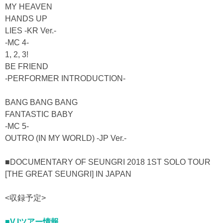
MY HEAVEN
HANDS UP
LIES -KR Ver.-
-MC 4-
1, 2, 3!
BE FRIEND
-PERFORMER INTRODUCTION-
BANG BANG BANG
FANTASTIC BABY
-MC 5-
OUTRO (IN MY WORLD) -JP Ver.-
■DOCUMENTARY OF SEUNGRI 2018 1ST SOLO TOUR
[THE GREAT SEUNGRI] IN JAPAN
<収録予定>
■V.Iツアー情報