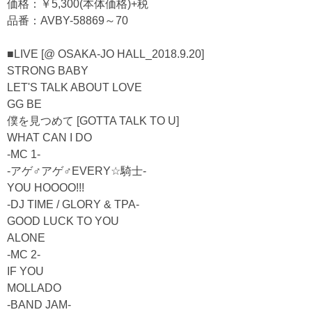
価格：￥5,300(本体価格)+税
品番：AVBY-58869～70
■LIVE [@ OSAKA-JO HALL_2018.9.20]
STRONG BABY
LET'S TALK ABOUT LOVE
GG BE
僕を見つめて [GOTTA TALK TO U]
WHAT CAN I DO
-MC 1-
-アゲ♂アゲ♂EVERY☆騎士-
YOU HOOOO!!!
-DJ TIME / GLORY & TPA-
GOOD LUCK TO YOU
ALONE
-MC 2-
IF YOU
MOLLADO
-BAND JAM-