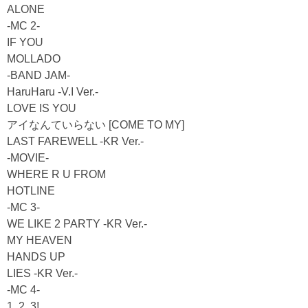
ALONE
-MC 2-
IF YOU
MOLLADO
-BAND JAM-
HaruHaru -V.I Ver.-
LOVE IS YOU
アイなんていらない [COME TO MY]
LAST FAREWELL -KR Ver.-
-MOVIE-
WHERE R U FROM
HOTLINE
-MC 3-
WE LIKE 2 PARTY -KR Ver.-
MY HEAVEN
HANDS UP
LIES -KR Ver.-
-MC 4-
1, 2, 3!