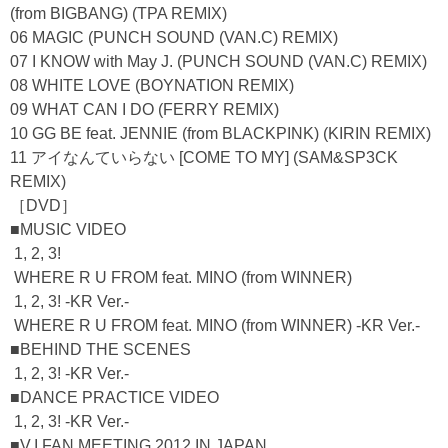
(from BIGBANG) (TPA REMIX)
06 MAGIC (PUNCH SOUND (VAN.C) REMIX)
07 I KNOW with May J. (PUNCH SOUND (VAN.C) REMIX)
08 WHITE LOVE (BOYNATION REMIX)
09 WHAT CAN I DO (FERRY REMIX)
10 GG BE feat. JENNIE (from BLACKPINK) (KIRIN REMIX)
11 アイなんていらない [COME TO MY] (SAM&SP3CK
REMIX)
［DVD］
■MUSIC VIDEO
1, 2, 3!
WHERE R U FROM feat. MINO (from WINNER)
1, 2, 3! -KR Ver.-
WHERE R U FROM feat. MINO (from WINNER) -KR Ver.-
■BEHIND THE SCENES
1, 2, 3! -KR Ver.-
■DANCE PRACTICE VIDEO
1, 2, 3! -KR Ver.-
■V.I FAN MEETING 2012 IN JAPAN