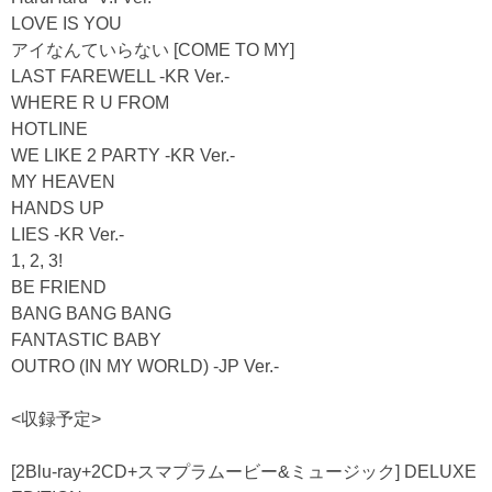
LOVE IS YOU
アイなんていらない [COME TO MY]
LAST FAREWELL -KR Ver.-
WHERE R U FROM
HOTLINE
WE LIKE 2 PARTY -KR Ver.-
MY HEAVEN
HANDS UP
LIES -KR Ver.-
1, 2, 3!
BE FRIEND
BANG BANG BANG
FANTASTIC BABY
OUTRO (IN MY WORLD) -JP Ver.-
<収録予定>
[2Blu-ray+2CD+スマプラムービー&ミュージック] DELUXE