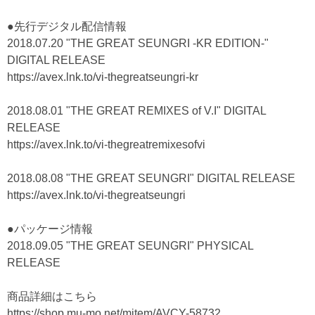
●先行デジタル配信情報
2018.07.20 "THE GREAT SEUNGRI -KR EDITION-"
DIGITAL RELEASE
https://avex.lnk.to/vi-thegreatseungri-kr
2018.08.01 "THE GREAT REMIXES of V.I" DIGITAL
RELEASE
https://avex.lnk.to/vi-thegreatremixesofvi
2018.08.08 "THE GREAT SEUNGRI" DIGITAL RELEASE
https://avex.lnk.to/vi-thegreatseungri
●パッケージ情報
2018.09.05 "THE GREAT SEUNGRI" PHYSICAL
RELEASE
商品詳細はこちら
https://shop.mu-mo.net/mitem/AVCY-58732