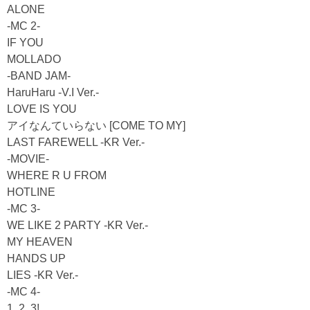
ALONE
-MC 2-
IF YOU
MOLLADO
-BAND JAM-
HaruHaru -V.I Ver.-
LOVE IS YOU
アイなんていらない [COME TO MY]
LAST FAREWELL -KR Ver.-
-MOVIE-
WHERE R U FROM
HOTLINE
-MC 3-
WE LIKE 2 PARTY -KR Ver.-
MY HEAVEN
HANDS UP
LIES -KR Ver.-
-MC 4-
1, 2, 3!