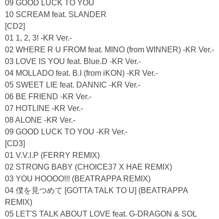
09 GOOD LUCK TO YOU
10 SCREAM feat. SLANDER
[CD2]
01 1, 2, 3! -KR Ver.-
02 WHERE R U FROM feat. MINO (from WINNER) -KR Ver.-
03 LOVE IS YOU feat. Blue.D -KR Ver.-
04 MOLLADO feat. B.I (from iKON) -KR Ver.-
05 SWEET LIE feat. DANNIC -KR Ver.-
06 BE FRIEND -KR Ver.-
07 HOTLINE -KR Ver.-
08 ALONE -KR Ver.-
09 GOOD LUCK TO YOU -KR Ver.-
[CD3]
01 V.V.I.P (FERRY REMIX)
02 STRONG BABY (CHOICE37 X HAE REMIX)
03 YOU HOOOO!!! (BEATRAPPA REMIX)
04 僕を見つめて [GOTTA TALK TO U] (BEATRAPPA
REMIX)
05 LET'S TALK ABOUT LOVE feat. G-DRAGON & SOL