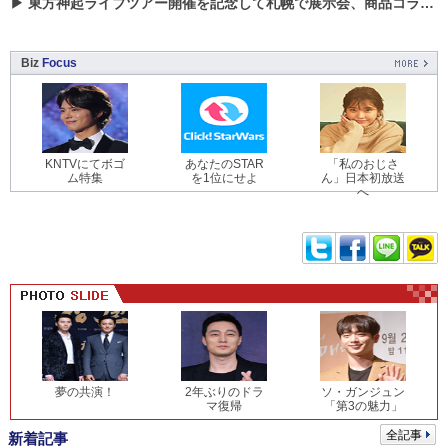
▶
東方神起ライブツアー開催を記念して札幌で展示会、商品コラボが実現！！
Biz
Focus
KNTVにてボゴ
あなたのSTAR
「私のおじさ
ム特集
を1位にせよ
ん」日本初放送
へ
夢の共演！
2年ぶりのドラ
ソ・ガンジュン
マ復帰
「第3の魅力」
全記事
新着記事