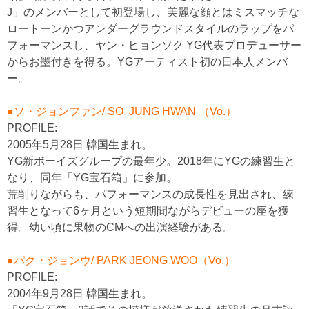
J」のメンバーとして初登場し、美麗な顔とはミスマッチな
ロートーンかつアンダーグラウンドスタイルのラップをパ
フォーマンスし、ヤン・ヒョンソク YG代表プロデューサー
からお墨付きを得る。YGアーティスト初の日本人メンバ
ー。
●ソ・ジョンファン/ SO JUNG HWAN （Vo.）
PROFILE:
2005年5月28日 韓国生まれ。
YG新ボーイズグループの最年少。2018年にYGの練習生と
なり、同年「YG宝石箱」に参加。
荒削りながらも、パフォーマンスの成長性を見出され、練
習生となって6ヶ月という短期間ながらデビューの座を獲
得。幼い頃に果物のCMへの出演経験がある。
●パク・ジョンウ/ PARK JEONG WOO（Vo.）
PROFILE:
2004年9月28日 韓国生まれ。