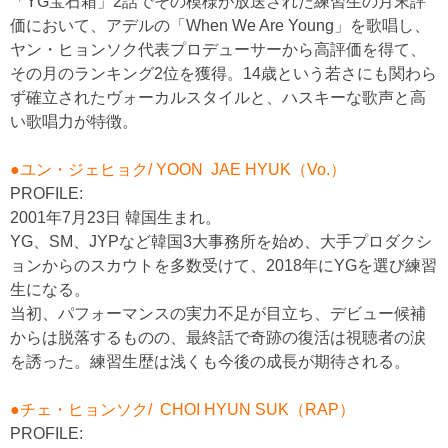
「YG宝石箱」2話でその模様が放送された練習生の月末評
価において、アデルの「When We Are Young」を歌唱し、
ヤン・ヒョンソク代表プロデューサーから高評価を得て、
その月のランキング2位を獲得。14歳という若さにも関わら
ず確立されたヴォーカルスタイルと、ハスキーな歌声と高
い歌唱力が特徴。
●ユン・ジェヒョク/ YOON JAE HYUK（Vo.）
PROFILE:
2001年7月23日 韓国生まれ。
YG、SM、JYPなど韓国3大事務所を始め、大手プロダクシ
ョンからのスカウトを多数受けて、2018年にYGを選び練習
生になる。
当初、パフォーマンスの実力不足が目立ち、デビュー候補
からは脱落するものの、最終話で奇跡の復活は視聴者の涙
を誘った。練習生歴は浅くも今後の成長が期待される。
●チェ・ヒョンソク/ CHOI HYUN SUK（RAP）
PROFILE: