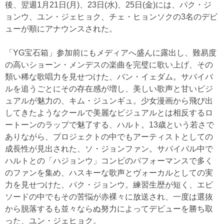
後、翌週1月21日(月)、23日(水)、25日(金)には、パク・ジ
ョンウ、ユン・ジェヒョク、チェ・ヒョンソクの3名のデビ
ューが順にアナウンスされた。
「YG宝石箱」参加前にもメディアへ盛んに露出し、難易度
の高いショーン・メンデスの楽曲を完璧に歌い上げ、その
類い稀な歌唱力を見せつけた、バン・イェダム。サバイバ
ルを追うごとにその存在感が増し、美しい歌声と甘いビジ
ュアルが魅力の、キム・ジュンギュ。少女漫画から飛び出
してきたようなクールで美麗なビジュアルとは相反するロ
ートーンのラップで魅了する、ハルト。13歳という若さで
ありながら、プロジェクトの中でもアーティストとしての
成長性が見出された、ソ・ジョンファン。サバイバル中で
ハルトとの「ハジョンウ」コンビのパフォーマンスで多く
のファンを集め、ハスキーな歌声とヴォーカルとしての実
力を見せつけた、パク・ジョンウ。練習生歴が短く、エピ
ソードの中でもその苦悩が赤裸々に放送され、一度は選抜
から脱落するも並々ならぬ努力によってデビューを勝ち取
った、ユン・ジェヒョク。