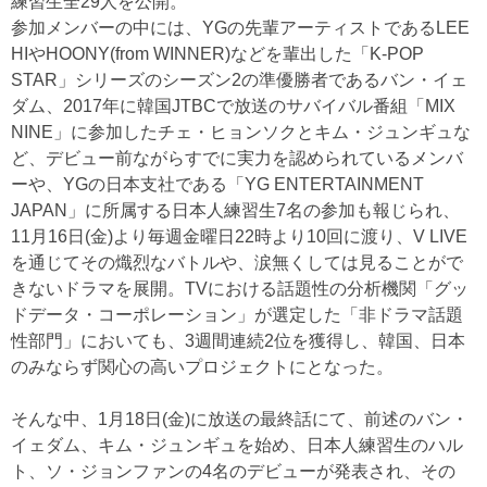
練習生全29人を公開。
参加メンバーの中には、YGの先輩アーティストであるLEE
HIやHOONY(from WINNER)などを輩出した「K-POP
STAR」シリーズのシーズン2の準優勝者であるバン・イェ
ダム、2017年に韓国JTBCで放送のサバイバル番組「MIX
NINE」に参加したチェ・ヒョンソクとキム・ジュンギュな
ど、デビュー前ながらすでに実力を認められているメンバ
ーや、YGの日本支社である「YG ENTERTAINMENT
JAPAN」に所属する日本人練習生7名の参加も報じられ、
11月16日(金)より毎週金曜日22時より10回に渡り、V LIVE
を通じてその熾烈なバトルや、涙無くしては見ることがで
きないドラマを展開。TVにおける話題性の分析機関「グッ
ドデータ・コーポレーション」が選定した「非ドラマ話題
性部門」においても、3週間連続2位を獲得し、韓国、日本
のみならず関心の高いプロジェクトにとなった。
そんな中、1月18日(金)に放送の最終話にて、前述のバン・
イェダム、キム・ジュンギュを始め、日本人練習生のハル
ト、ソ・ジョンファンの4名のデビューが発表され、その