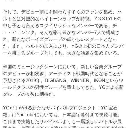
そして、デビュー前にも関わらず多くのファンを集め、ハ
ルトとは対照的なハイトーンラップが特徴、YG STYLEの
申し子とも言えるスタイリッシュなメンバーである、チ
ェ・ヒョンソク。そんな彩り豊かなメンバー7人で構成さ
れ、新たなボーイズグループの輝かしいスタートとなっ
た。また、ハルトの加入により、YG史上初の日本人メンバ
ーを擁するグループとしても、大きな話題を集めている。
韓国のミュージックシーンにおいて、新しい音楽グループ
のデビューが相次ぎ、アーティスト戦国時代となることが
予想される2019年。BIGBANG、WINNER、iKONというワ
ールドクラスの男性グループを輩出してきた、YGによる新
グループの今後に期待だ。
YGが手がける新たなサバイバルプロジェクト「YG 宝石
箱」はYouTubeにおいても、日本語字幕付きで視聴可能。
これまで実施したサバイバルよりも一層激しいバトルが展