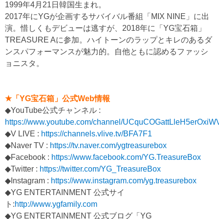
1999年4月21日韓国生まれ。
2017年にYGが企画するサバイバル番組「MIX NINE」に出
演。惜しくもデビューは逃すが、2018年に「YG宝石箱」
TREASURE Aに参加。ハイトーンのラップとキレのあるダ
ンスパフォーマンスが魅力的。自他ともに認めるファッシ
ョニスタ。
★「YG宝石箱」公式Web情報
◆YouTube公式チャンネル :
https://www.youtube.com/channel/UCquCOGattLleH5erOxi
◆V LIVE :
https://channels.vlive.tv/BFA7F1
◆Naver TV :
https://tv.naver.com/ygtreasurebox
◆Facebook :
https://www.facebook.com/YG.TreasureBox
◆Twitter :
https://twitter.com/YG_TreasureBox
◆Instagram :
https://www.instagram.com/yg.treasurebox
◆YG ENTERTAINMENT 公式サイ
ト:
http://www.ygfamily.com
◆YG ENTERTAINMENT 公式ブログ「YG