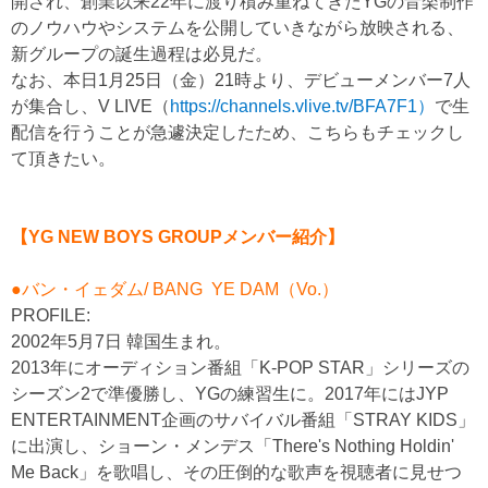
開され、創業以来22年に渡り積み重ねてきたYGの音楽制作
のノウハウやシステムを公開していきながら放映される、
新グループの誕生過程は必見だ。
なお、本日1月25日（金）21時より、デビューメンバー7人
が集合し、V LIVE（
https://channels.vlive.tv/BFA7F1）
で生
配信を行うことが急遽決定したため、こちらもチェックし
て頂きたい。
【YG NEW BOYS GROUPメンバー紹介
】
●バン・イェダム/ BANG YE DAM（Vo.）
PROFILE:
2002年5月7日 韓国生まれ。
2013年にオーディション番組「K-POP STAR」シリーズの
シーズン2で準優勝し、YGの練習生に。2017年にはJYP
ENTERTAINMENT企画のサバイバル番組「STRAY KIDS」
に出演し、ショーン・メンデス「There's Nothing Holdin'
Me Back」を歌唱し、その圧倒的な歌声を視聴者に見せつ