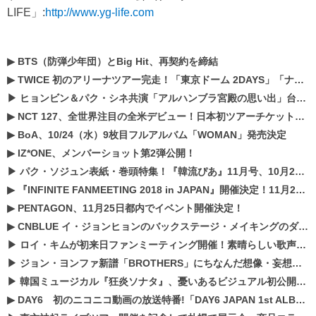
LIFE」:
http://www.yg-life.com
▶
BTS（防弾少年団）とBig Hit、再契約を締結
▶
TWICE 初のアリーナツアー完走！「東京ドーム 2DAYS」「ナゴヤドーム1DAY」「京セラドーム1DAY」2019年ドームツアー開催決定！！
▶
ヒョンビン＆パク・シネ共演「アルハンブラ宮殿の思い出」台本読み現場を公開
▶
NCT 127、全世界注目の全米デビュー！日本初ツアーチケットが早くもプレミア化！？
▶
BoA、10/24（水）9枚目フルアルバム「WOMAN」発売決定
▶
IZ*ONE、メンバーショット第2弾公開！
▶
パク・ソジュン表紙・巻頭特集！『韓流ぴあ』11月号、10月22日（月）発売！
▶
『INFINITE FANMEETING 2018 in JAPAN』開催決定！11月21、22日にパシフィコ横浜にて実施
▶
PENTAGON、11月25日都内でイベント開催決定！
▶
CNBLUE イ・ジョンヒョンのバックステージ・メイキングのダイジェスト映像が公開！
▶
ロイ・キムが初来日ファンミーティング開催！素晴らしい歌声に癒される贅沢な時間
▶
ジョン・ヨンファ新譜「BROTHERS」にちなんだ想像・妄想企画がスタート！
▶
韓国ミュージカル『狂炎ソナタ』、憂いある​ビジュアル初公開!! 主役リョウク、SHIN、KENらのコメントが到着！
▶
DAY6 初のニコニコ動画の放送特番!「DAY6 JAPAN 1st ALBUM「UNLOCK」発売記念 ライブ@ニコ生」を配信決定!