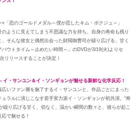
マンス！
ン×「恋のゴールドメダル～僕が恋したキム・ボクジュ～」
計のように見えてしまう不思議な力を持ち、自身の寿命も残り
と、そんな彼女と偶然出会った財閥御曹司が繰り広げる、甘く
ウトタイム～止めたい時間～」のDVDが3/19(火)よりセ
が順次リリースすることが決定！
― イ・サンユン＆イ・ソンギョンが魅せる新鮮な化学反応！
幅広いファン層を魅了するイ・サンユンと、作品ごとにまった
チュラルに演じこなす若手実力派イ・ソンギョンが初共演。“寿
ルが繰り広げる甘く、切なく、温かい瞬間の数々と、彼らが起こ
反応で魅せる！