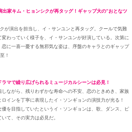
演出家キム・ヒョンシクが再タッグ！ギャップ大の“おとなツ
シクが演出を担当し、イ・サンユンと再タッグ。クールで気難
て変わっていく様子を、イ・サンユンが好演している。次第に
、恋に一喜一憂する無邪気な姿は、序盤のキャラとのギャップ
必至！
ドラマで繰り広げられるミュージカルシーンは必見！
指しながら、残りわずかな寿命への不安、恋のときめき、家族
ヒロインを丁寧に表現したイ・ソンギョンの演技力が光る！
女優を目指していたというイ・ソンギョンは、歌、ダンス、ピ
ていて、その実力は必見だ。