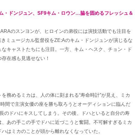
キム・ドンジュン、SF9キム・ロウン…脇を固めるフレッシュ＆
ARAのスンヨンが、ヒロインの弟役には演技活動でも注目を
若きミュージカル監督役をZE:Aのキム・ドンジュンが演じるな
ュなキャストたちにも注目。一方、キム・ヘスク、チョン・ド
つ存在感も見逃せない！
を務めるミカは、人の体に刻まれる“寿命時計”が見え、ミカ
た時間で主演女優の座を勝ち取ろうとオーディションに臨んだ
事長のドハにキスしてしまう。その後、ドハといると自分の寿
は、あの手この手でドハに近づこうと奮闘。不可解すぎるミカ
ドハはミカのことが頭から離れなくなっていた。