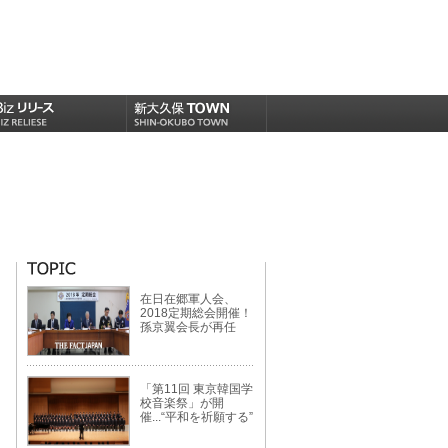
在日在郷軍人会、
2018定期総会開催！
孫京翼会長が再任
「第11回 東京韓国学
校音楽祭」が開
催...“平和を祈願する”