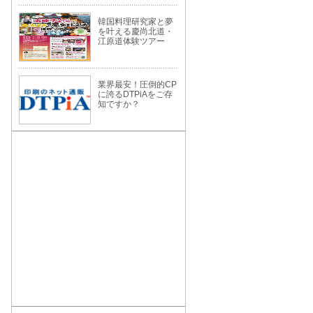
韓国料理研究家と夢
を叶える慶尚北道・
江原道体験ツアー
業界最安！圧倒的CP
に誇るDTPiAをご存
知ですか？