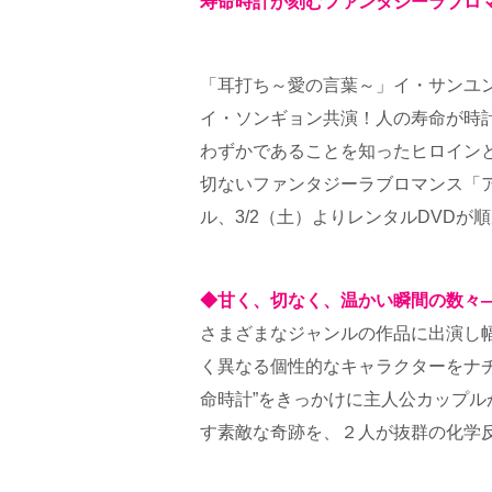
寿命時計が刻むファンタジーラブロ
「耳打ち～愛の言葉～」イ・サンユ
イ・ソンギョン共演！人の寿命が時
わずかであることを知ったヒロイン
切ないファンタジーラブロマンス「アバ
ル、3/2（土）よりレンタルDVD
◆甘く、切なく、温かい瞬間の数々
さまざまなジャンルの作品に出演し
く異なる個性的なキャラクターをナ
命時計”をきっかけに主人公カップ
す素敵な奇跡を、２人が抜群の化学