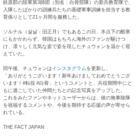
鉄原郡の陸軍第3師団（別名：白骨部隊）の新兵教育隊で、
入隊したばかりの訓練兵たちの基礎軍事訓練を担当する教
育係りとして21ヶ月間を服務した。
ソルナル（설날：旧正月）でもあるこの日、氷点下の酷寒
にもかかわらず、韓国はもちろん海外のファンが駆けつ
け、凛々しく元気な姿で姿を現したチュウォンを温かく迎
えていた。
同午後、チュウォンは
インスタグラム
を更新し、
「ありがとうございます！新年あけましておめでとうござ
います！#転役 #白骨」というコメントと、兵役期間中にと
もに過ごしていた仲間たちとの記念写真をアップした。
これをみたファンやネットユーザーからは、彼の無事除隊
を祝福するコメントや、今後を期待する応援の声が寄せら
れている。
THE FACT JAPAN