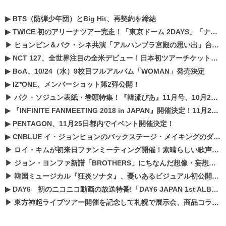
▶
BTS（防弾少年団）とBig Hit、再契約を締結
▶
TWICE 初のアリーナツアー完走！「東京ドーム 2DAYS」「ナゴヤドーム1DAY」「京セラドーム1DAY」2019年ドームツアー開催決定！！
▶
ヒョンビン＆パク・シネ共演「アルハンブラ宮殿の思い出」台本読み現場を公開
▶
NCT 127、全世界注目の全米デビュー！日本初ツアーチケットが早くもプレミア化！？
▶
BoA、10/24（水）9枚目フルアルバム「WOMAN」発売決定
▶
IZ*ONE、メンバーショット第2弾公開！
▶
パク・ソジュン表紙・巻頭特集！『韓流ぴあ』11月号、10月22日（月）発売！
▶
『INFINITE FANMEETING 2018 in JAPAN』開催決定！11月21、22日にパシフィコ横浜にて実施
▶
PENTAGON、11月25日都内でイベント開催決定！
▶
CNBLUE イ・ジョンヒョンのバックステージ・メイキングのダイジェスト映像が公開！
▶
ロイ・キムが初来日ファンミーティング開催！素晴らしい歌声に癒される贅沢な時間
▶
ジョン・ヨンファ新譜「BROTHERS」にちなんだ想像・妄想企画がスタート！
▶
韓国ミュージカル『狂炎ソナタ』、憂いある​ビジュアル初公開!! 主役リョウク、SHIN、KENらのコメントが到着！
▶
DAY6 初のニコニコ動画の放送特番!「DAY6 JAPAN 1st ALBUM「UNLOCK」発売記念 ライブ@ニコ生」を配信決定!
▶
東方神起ライブツアー開催を記念して札幌で展示会、商品コラボが実現！！