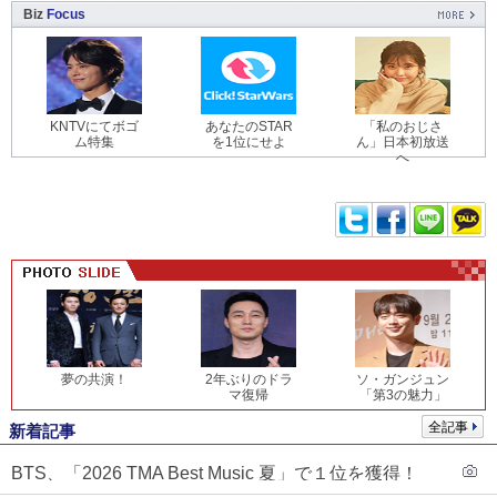
Biz
Focus
KNTVにてボゴ
あなたのSTAR
「私のおじさ
ム特集
を1位にせよ
ん」日本初放送
へ
夢の共演！
2年ぶりのドラ
ソ・ガンジュン
マ復帰
「第3の魅力」
全記事
新着記事
BTS、「2026 TMA Best Music 夏」で１位を獲得！