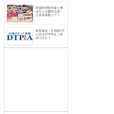
韓国料理研究家と夢
を叶える慶尚北道・
江原道体験ツアー
業界最安！圧倒的CP
に誇るDTPiAをご存
知ですか？