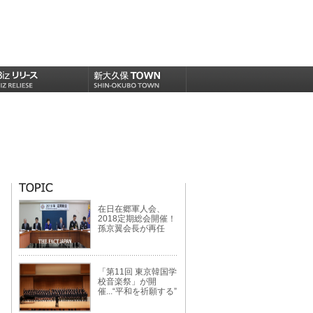
在日在郷軍人会、
2018定期総会開催！
孫京翼会長が再任
「第11回 東京韓国学
校音楽祭」が開
催...“平和を祈願する”