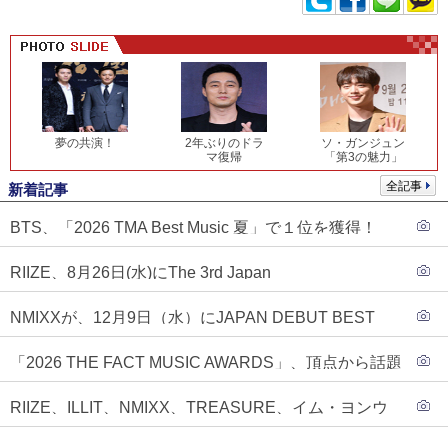
夢の共演！
2年ぶりのドラ
ソ・ガンジュン
マ復帰
「第3の魅力」
全記事
新着記事
BTS、「2026 TMA Best Music 夏」で１位を獲得！
PLAVE、EVANがTOP3入り
RIIZE、8月26日(水)にThe 3rd Japan
Single『Sunburst』発売決定！
NMIXXが、12月9日（水）にJAPAN DEBUT BEST
ALBUM『N=MIXX』で、ワーナーミュージック・ジャ
「2026 THE FACT MUSIC AWARDS」、頂点から話題
パンより待望の日本デビューが決定！！アルバム予約
のグループ・ソロまで全17アーティストが完璧なバラ
もスタート！！
RIIZE、ILLIT、NMIXX、TREASURE、イム・ヨンウ
ンスで集結！
ンらが「2026 THE FACT MUSIC AWARDS」第３弾ラ