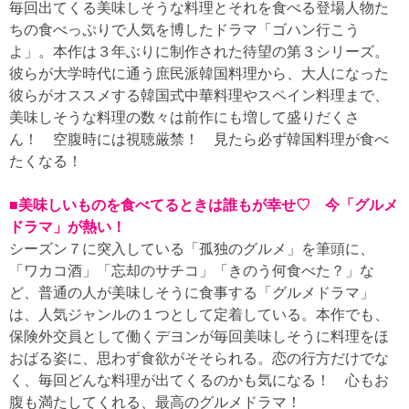
毎回出てくる美味しそうな料理とそれを食べる登場人物た
ちの食べっぷりで人気を博したドラマ「ゴハン行こう
よ」。本作は３年ぶりに制作された待望の第３シリーズ。
彼らが大学時代に通う庶民派韓国料理から、大人になった
彼らがオススメする韓国式中華料理やスペイン料理まで、
美味しそうな料理の数々は前作にも増して盛りだくさ
ん！ 空腹時には視聴厳禁！ 見たら必ず韓国料理が食べ
たくなる！
■美味しいものを食べてるときは誰もが幸せ♡ 今「グルメ
ドラマ」が熱い！
シーズン７に突入している「孤独のグルメ」を筆頭に、
「ワカコ酒」「忘却のサチコ」「きのう何食べた？」な
ど、普通の人が美味しそうに食事する「グルメドラマ」
は、人気ジャンルの１つとして定着している。本作でも、
保険外交員として働くデヨンが毎回美味しそうに料理をほ
おばる姿に、思わず食欲がそそられる。恋の行方だけでな
く、毎回どんな料理が出てくるのかも気になる！ 心もお
腹も満たしてくれる、最高のグルメドラマ！