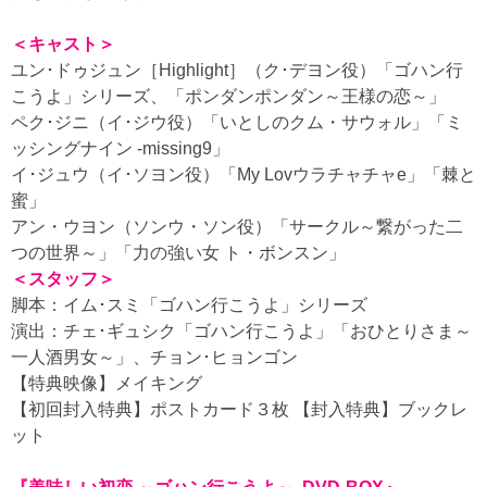
＜キャスト＞
ユン･ドゥジュン［Highlight］（ク･デヨン役）「ゴハン行
こうよ」シリーズ、「ポンダンポンダン～王様の恋～」
ペク･ジニ（イ･ジウ役）「いとしのクム・サウォル」「ミ
ッシングナイン -missing9」
イ･ジュウ（イ･ソヨン役）「My Lovウラチャチャe」「棘と
蜜」
アン・ウヨン（ソンウ・ソン役）「サークル～繋がった二
つの世界～」「力の強い女 ト・ボンスン」
＜スタッフ＞
脚本：イム･スミ「ゴハン行こうよ」シリーズ
演出：チェ･ギュシク「ゴハン行こうよ」「おひとりさま～
一人酒男女～」、チョン･ヒョンゴン
【特典映像】メイキング
【初回封入特典】ポストカード３枚 【封入特典】ブックレ
ット