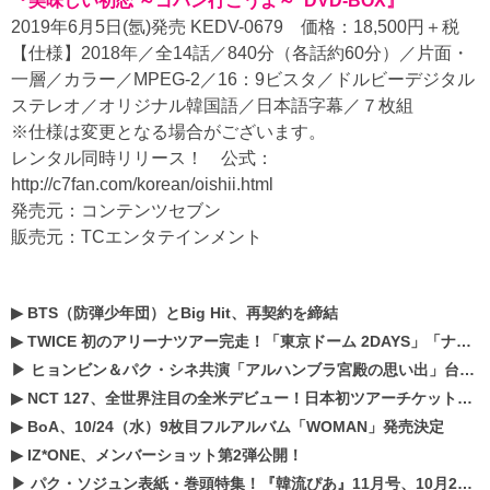
『美味しい初恋 ～ゴハン行こうよ～ DVD-BOX』
2019年6月5日(氬)発売 KEDV-0679 価格：18,500円＋税
【仕様】2018年／全14話／840分（各話約60分）／片面・
一層／カラー／MPEG-2／16：9ビスタ／ドルビーデジタル
ステレオ／オリジナル韓国語／日本語字幕／７枚組
※仕様は変更となる場合がございます。
レンタル同時リリース！ 公式：
http://c7fan.com/korean/oishii.html
発売元：コンテンツセブン
販売元：TCエンタテインメント
▶
BTS（防弾少年団）とBig Hit、再契約を締結
▶
TWICE 初のアリーナツアー完走！「東京ドーム 2DAYS」「ナゴヤドーム1DAY」「京セラドーム1DAY」2019年ドームツアー開催決定！！
▶
ヒョンビン＆パク・シネ共演「アルハンブラ宮殿の思い出」台本読み現場を公開
▶
NCT 127、全世界注目の全米デビュー！日本初ツアーチケットが早くもプレミア化！？
▶
BoA、10/24（水）9枚目フルアルバム「WOMAN」発売決定
▶
IZ*ONE、メンバーショット第2弾公開！
▶
パク・ソジュン表紙・巻頭特集！『韓流ぴあ』11月号、10月22日（月）発売！