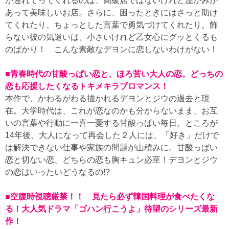
が連れてってくれるのは、高級店ではないけれど温かみが
あって美味しいお店。さらに、困ったときにはさっと助け
てくれたり、ちょっとした言葉で勇気づけてくれたり。飾
らない彼の気遣いは、小さいけれど乙女心にグッとくるも
のばかり！ こんな素敵なデヨンに恋しないわけがない！
■青春時代の甘酸っぱい恋と、ほろ苦い大人の恋。どっちの
恋も応援したくなるトキメキラブロマンス！
本作で、かわるがわる描かれるデヨンとジウの過去と現
在。大学時代は、これが恋なのかも分からないまま、お互
いの言葉や行動に一喜一憂する甘酸っぱい毎日。ところが
14年後、大人になって再会した２人には、「好き」だけで
は解決できない仕事や家族の問題が山積みに。甘酸っぱい
恋と切ない恋、どちらの恋も胸キュン必至！デヨンとジウ
の恋はいったいどうなるの!?
■空腹時視聴厳禁！！ 見たら必ず韓国料理が食べたくな
る！大人気ドラマ「ゴハン行こうよ」待望のシリーズ最新
作！