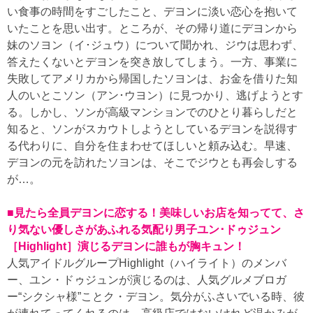
い食事の時間をすごしたこと、デヨンに淡い恋心を抱いて
いたことを思い出す。ところが、その帰り道にデヨンから
妹のソヨン（イ･ジュウ）について聞かれ、ジウは思わず、
答えたくないとデヨンを突き放してしまう。一方、事業に
失敗してアメリカから帰国したソヨンは、お金を借りた知
人のいとこソン（アン･ウヨン）に見つかり、逃げようとす
る。しかし、ソンが高級マンションでのひとり暮らしだと
知ると、ソンがスカウトしようとしているデヨンを説得す
る代わりに、自分を住まわせてほしいと頼み込む。早速、
デヨンの元を訪れたソヨンは、そこでジウとも再会しする
が…。
■見たら全員デヨンに恋する！美味しいお店を知ってて、さ
り気ない優しさがあふれる気配り男子ユン･ドゥジュン
［Highlight］演じるデヨンに誰もが胸キュン！
人気アイドルグループHighlight（ハイライト）のメンバ
ー、ユン・ドゥジュンが演じるのは、人気グルメブロガ
ー“シクシャ様”ことク・デヨン。気分がふさいでいる時、彼