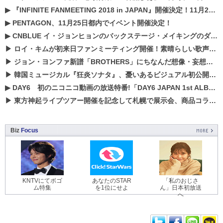
▶
『INFINITE FANMEETING 2018 in JAPAN』開催決定！11月21、22日にパシフィコ横浜にて実施
▶
PENTAGON、11月25日都内でイベント開催決定！
▶
CNBLUE イ・ジョンヒョンのバックステージ・メイキングのダイジェスト映像が公開！
▶
ロイ・キムが初来日ファンミーティング開催！素晴らしい歌声に癒される贅沢な時間
▶
ジョン・ヨンファ新譜「BROTHERS」にちなんだ想像・妄想企画がスタート！
▶
韓国ミュージカル『狂炎ソナタ』、憂いある​ビジュアル初公開!! 主役リョウク、SHIN、KENらのコメントが到着！
▶
DAY6 初のニコニコ動画の放送特番!「DAY6 JAPAN 1st ALBUM「UNLOCK」発売記念 ライブ@ニコ生」を配信決定!
▶
東方神起ライブツアー開催を記念して札幌で展示会、商品コラボが実現！！
Biz
Focus
KNTVにてボゴ
あなたのSTAR
「私のおじさ
ム特集
を1位にせよ
ん」日本初放送
へ