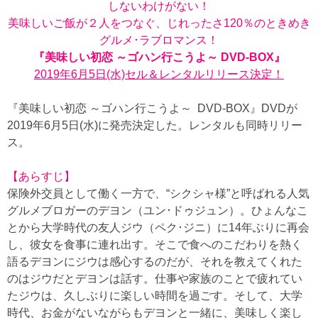
しないわけがない！
美味しいご飯が２人をつなぐ、じれったさ120％のときめき
グルメ･ラブロマンス！
『美味しい初恋 ～ゴハン行こうよ～ DVD-BOX』
2019年6月5日(水)セル＆レンタルリリース決定！
『美味しい初恋 ～ゴハン行こうよ～ DVD-BOX』DVDが
2019年6月5日(水)に発売決定した。レンタルも同時リリー
ス。
【
あらすじ】
保険外交員として働く一方で、“シクシャ様”と呼ばれる人気
グルメブロガーのデヨン（ユン･ドゥジュン）。ひょんなこ
とから大学時代の友人ジウ（ペク･ジニ）に14年ぶりに再会
し、彼女を食事に連れ出す。そこで食へのこだわりを熱く
語るデヨンにジウは感心するのだが、それを教えてくれた
のはジウだとデヨンは話す。仕事や家族のことで疲れてい
たジウは、久しぶりに楽しい時間を過ごす。そして、大学
時代、お金がないながらもデヨンと一緒に、美味しく楽し