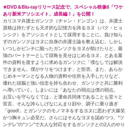
★DVD＆Blu-rayリリース記念で、スペシャル映像6「ワケ
あり新米アソシエイト、成長編！」を公開！
カリスマ弁護士ガンソク（チャン・ドンゴン）は、弁護士
資格は持たずとも天才的な記憶力を誇るヨヌ（パク・ヒョ
ンシク）をアソシエイトとして採用することに。負け知ら
ずのガンソクはヨヌに自身の弁護士論を教え込む。しかし
いつしかピンチに陥ったガンソクをヨヌが助けたりと、最
強のパートナーとして頭角を見せはじめるヨヌ。とある案
件の資料を渡すように求めるガンソクに「僕なしでは解決
できません。僕がケリをつけます」と拒否。また、あらか
じめキーマンとなる人物の資料や住所を入手したりなど、
優れた頭脳と強い信念を持ち合わせ、ガンソクと共に勝利
へ導いていく。しまいには「あなたの弱点は僕の弱点。
お互いを守らなくては」と運命共同体であることも堂々と
宣言。そんな誇らしげなにんまり顔や、調子に乗り過ぎ
「good!」とガンソクのモノマネをするヨヌに思わず大爆笑
かつ胸キュン必至だ。さらにはそんなヨヌを認めつつ、“ツ
ンデレ”の“ツン”で大人な対応をするガンソクとの2人のやり