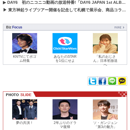
▶
DAY6 初のニコニコ動画の放送特番!「DAY6 JAPAN 1st ALBUM「UNLOCK」発売記念 ライブ@ニコ生」を配信決定!
▶
東方神起ライブツアー開催を記念して札幌で展示会、商品コラボが実現！！
Biz
Focus
KNTVにてボゴ
あなたのSTAR
「私のおじさ
ム特集
を1位にせよ
ん」日本初放送
へ
夢の共演！
2年ぶりのドラ
ソ・ガンジュン
マ復帰
「第3の魅力」