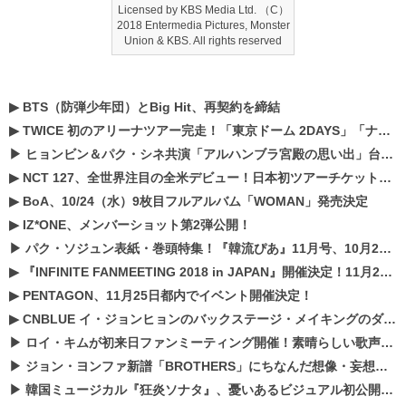
Licensed by KBS Media Ltd. （C）
2018 Entermedia Pictures, Monster
Union & KBS. All rights reserved
▶
BTS（防弾少年団）とBig Hit、再契約を締結
▶
TWICE 初のアリーナツアー完走！「東京ドーム 2DAYS」「ナゴヤドーム1DAY」「京セラドーム1DAY」2019年ドームツアー開催決定！！
▶
ヒョンビン＆パク・シネ共演「アルハンブラ宮殿の思い出」台本読み現場を公開
▶
NCT 127、全世界注目の全米デビュー！日本初ツアーチケットが早くもプレミア化！？
▶
BoA、10/24（水）9枚目フルアルバム「WOMAN」発売決定
▶
IZ*ONE、メンバーショット第2弾公開！
▶
パク・ソジュン表紙・巻頭特集！『韓流ぴあ』11月号、10月22日（月）発売！
▶
『INFINITE FANMEETING 2018 in JAPAN』開催決定！11月21、22日にパシフィコ横浜にて実施
▶
PENTAGON、11月25日都内でイベント開催決定！
▶
CNBLUE イ・ジョンヒョンのバックステージ・メイキングのダイジェスト映像が公開！
▶
ロイ・キムが初来日ファンミーティング開催！素晴らしい歌声に癒される贅沢な時間
▶
ジョン・ヨンファ新譜「BROTHERS」にちなんだ想像・妄想企画がスタート！
▶
韓国ミュージカル『狂炎ソナタ』、憂いある​ビジュアル初公開!! 主役リョウク、SHIN、KENらのコメントが到着！