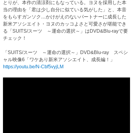
とりが、本作の清涼剤にもなっている。ヨヌを採用した本
当の理由を「君は少し自分に似ている気がした」と、本音
をもらすガンソク…かけがえのないパートナーに成長した
新米アソシエイト・ヨヌのカッコよさと可愛さが堪能でき
る「SUITS/スーツ ～運命の選択～」はDVD&Blu-rayで要
チェック！
「SUITS/スーツ ～運命の選択～」DVD&Blu-ray スペシ
ャル映像6「ワケあり新米アソシエイト、成長編！」
https://youtu.be/N-Cbf5vyjLM