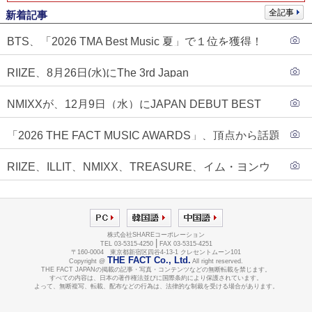
全記事
新着記事
BTS、「2026 TMA Best Music 夏」で１位を獲得！
PLAVE、EVANがTOP3入り
RIIZE、8月26日(水)にThe 3rd Japan
Single『Sunburst』発売決定！
NMIXXが、12月9日（水）にJAPAN DEBUT BEST
ALBUM『N=MIXX』で、ワーナーミュージック・ジャ
「2026 THE FACT MUSIC AWARDS」、頂点から話題
パンより待望の日本デビューが決定！！アルバム予約
のグループ・ソロまで全17アーティストが完璧なバラ
もスタート！！
RIIZE、ILLIT、NMIXX、TREASURE、イム・ヨンウ
ンスで集結！
ンらが「2026 THE FACT MUSIC AWARDS」第３弾ラ
インナップに合流！
株式会社SHAREコーポレーション
|
TEL 03-5315-4250
FAX 03-5315-4251
〒160-0004 東京都新宿区四谷4-13-1 クレセントムーン101
THE FACT Co., Ltd.
Copyright @
All right reserved.
THE FACT JAPANの掲載の記事・写真・コンテンツなどの無断転載を禁じます。
すべての内容は、日本の著作権法並びに国際条約により保護されています。
よって、無断複写、転載、配布などの行為は、法律的な制裁を受ける場合があります。