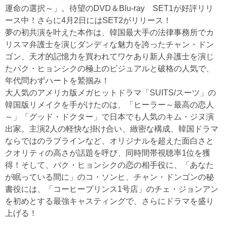
運命の選択～」。待望のDVD＆Blu-ray SET1が好評リリ
ース中！さらに4月2日にはSET2がリリース！
夢の初共演を叶えた本作は、韓国最大手の法律事務所でカ
リスマ弁護士を演じダンディな魅力を誇ったチャン・ドン
ゴン、天才的記憶力を買われてワケあり新人弁護士を演じ
たパク・ヒョンシクの極上のビジュアルと破格の人気で、
年代問わずハートを鷲掴み！
大人気のアメリカ版メガヒットドラマ「SUITS/スーツ」の
韓国版リメイクを手がけたのは、「ヒーラー～最高の恋人
～」「グッド・ドクター」で日本でも人気のキム・ジヌ演
出家。主演2人の軽快な掛け合い、緻密な構成、韓国ドラマ
ならではのラブラインなど、オリジナルを超えた面白さと
クオリティの高さが話題を呼び、同時間帯視聴率1位を獲
得！そして、パク・ヒョンシクの恋の相手役に、「あなた
が眠っている間に」のコ・ソンヒ、チャン・ドンゴンの秘
書役には、「コーヒープリンス1号店」のチェ・ジョンアン
を初めとする最強キャスティングで、さらにドラマを盛り
上げる！