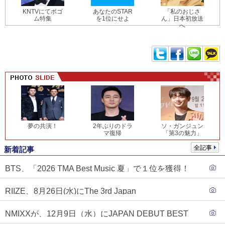
KNTVにてボゴ
あなたのSTAR
「私のおじさ
ム特集
を1位にせよ
ん」日本初放送
へ
夢の共演！
2年ぶりのドラ
ソ・ガンジュン
マ復帰
「第3の魅力」
全記事
新着記事
BTS、「2026 TMA Best Music 夏」で１位を獲得！
PLAVE、EVANがTOP3入り
RIIZE、8月26日(水)にThe 3rd Japan
Single『Sunburst』発売決定！
NMIXXが、12月9日（水）にJAPAN DEBUT BEST