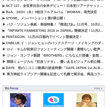
▶
NCT 127、全世界注目の全米デビュー！日本初ツアーチケットが早くもプレミア化！？
▶
BoA、10/24（水）9枚目フルアルバム「WOMAN」発売決定
▶
IZ*ONE、メンバーショット第2弾公開！
▶
パク・ソジュン表紙・巻頭特集！『韓流ぴあ』11月号、10月22日（月）発売！
▶
『INFINITE FANMEETING 2018 in JAPAN』開催決定！11月21、22日にパシフィコ横浜にて実施
▶
PENTAGON、11月25日都内でイベント開催決定！
▶
CNBLUE イ・ジョンヒョンのバックステージ・メイキングのダイジェスト映像が公開！
▶
ロイ・キムが初来日ファンミーティング開催！素晴らしい歌声に癒される贅沢な時間
▶
ジョン・ヨンファ新譜「BROTHERS」にちなんだ想像・妄想企画がスタート！
▶
韓国ミュージカル『狂炎ソナタ』、憂いある​ビジュアル初公開!! 主役リョウク、SHIN、KENらのコメントが到着！
▶
DAY6 初のニコニコ動画の放送特番!「DAY6 JAPAN 1st ALBUM「UNLOCK」発売記念 ライブ@ニコ生」を配信決定!
▶
東方神起ライブツアー開催を記念して札幌で展示会、商品コラボが実現！！
Biz
Focus