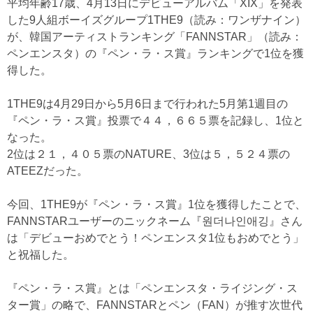
平均年齢17歳、4月13日にデビューアルバム「XIX」を発表
した9人組ボーイズグループ1THE9（読み：ワンザナイン）
が、韓国アーティストランキング「FANNSTAR」（読み：
ペンエンスタ）の『ペン・ラ・ス賞』ランキングで1位を獲
得した。
1THE9は4月29日から5月6日まで行われた5月第1週目の
『ペン・ラ・ス賞』投票で４４，６６５票を記録し、1位と
なった。
2位は２１，４０５票のNATURE、3位は５，５２４票の
ATEEZだった。
今回、1THE9が『ペン・ラ・ス賞』1位を獲得したことで、
FANNSTARユーザーのニックネーム『원더나인애깅』さん
は「デビューおめでとう！ペンエンスタ1位もおめでとう」
と祝福した。
『ペン・ラ・ス賞』とは「ペンエンスタ・ライジング・ス
ター賞」の略で、FANNSTARとペン（FAN）が推す次世代