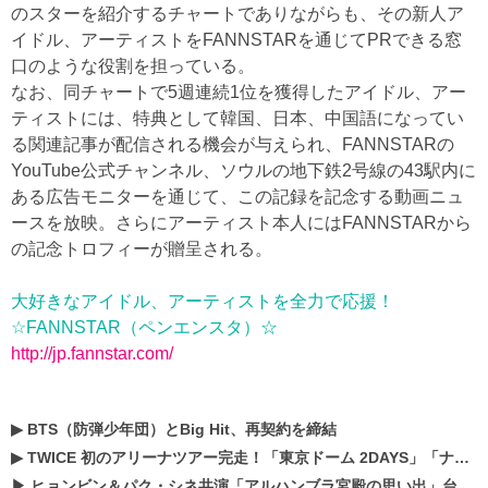
のスターを紹介するチャートでありながらも、その新人ア
イドル、アーティストをFANNSTARを通じてPRできる窓
口のような役割を担っている。
なお、同チャートで5週連続1位を獲得したアイドル、アー
ティストには、特典として韓国、日本、中国語になってい
る関連記事が配信される機会が与えられ、FANNSTARの
YouTube公式チャンネル、ソウルの地下鉄2号線の43駅内に
ある広告モニターを通じて、この記録を記念する動画ニュ
ースを放映。さらにアーティスト本人にはFANNSTARから
の記念トロフィーが贈呈される。
大好きなアイドル、アーティストを全力で応援！
☆FANNSTAR（ペンエンスタ）☆
http://jp.fannstar.com/
▶
BTS（防弾少年団）とBig Hit、再契約を締結
▶
TWICE 初のアリーナツアー完走！「東京ドーム 2DAYS」「ナゴヤドーム1DAY」「京セラドーム1DAY」2019年ドームツアー開催決定！！
▶
ヒョンビン＆パク・シネ共演「アルハンブラ宮殿の思い出」台本読み現場を公開