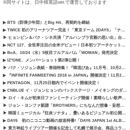
※同サイトは、日中韓英語ver.で運営しております
▶
BTS（防弾少年団）とBig Hit、再契約を締結
▶
TWICE 初のアリーナツアー完走！「東京ドーム 2DAYS」「ナゴヤドーム1DAY」「京セラドーム1DAY」2019年ドームツアー開催決定！！
▶
ヒョンビン＆パク・シネ共演「アルハンブラ宮殿の思い出」台本読み現場を公開
▶
NCT 127、全世界注目の全米デビュー！日本初ツアーチケットが早くもプレミア化！？
▶
BoA、10/24（水）9枚目フルアルバム「WOMAN」発売決定
▶
IZ*ONE、メンバーショット第2弾公開！
▶
パク・ソジュン表紙・巻頭特集！『韓流ぴあ』11月号、10月22日（月）発売！
▶
『INFINITE FANMEETING 2018 in JAPAN』開催決定！11月21、22日にパシフィコ横浜にて実施
▶
PENTAGON、11月25日都内でイベント開催決定！
▶
CNBLUE イ・ジョンヒョンのバックステージ・メイキングのダイジェスト映像が公開！
▶
ロイ・キムが初来日ファンミーティング開催！素晴らしい歌声に癒される贅沢な時間
▶
ジョン・ヨンファ新譜「BROTHERS」にちなんだ想像・妄想企画がスタート！
▶
韓国ミュージカル『狂炎ソナタ』、憂いある​ビジュアル初公開!! 主役リョウク、SHIN、KENらのコメントが到着！
▶
DAY6 初のニコニコ動画の放送特番!「DAY6 JAPAN 1st ALBUM「UNLOCK」発売記念 ライブ@ニコ生」を配信決定!
▶
東方神起ライブツアー開催を記念して札幌で展示会、商品コラボが実現！！