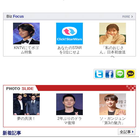
Biz
Focus
KNTVにてボゴ
あなたのSTAR
「私のおじさ
ム特集
を1位にせよ
ん」日本初放送
へ
夢の共演！
2年ぶりのドラ
ソ・ガンジュン
マ復帰
「第3の魅力」
全記事
新着記事