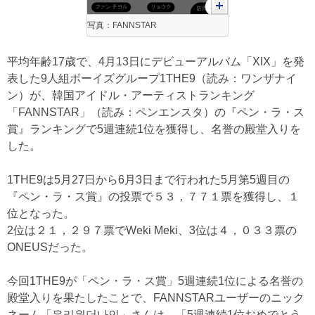
写真：FANNSTAR
平均年齢17歳で、4月13日にデビューアルバム「XIX」を発
表した9人組ボーイズグループ1THE9（読み：ワンザナイ
ン）が、韓国アイドル・アーティストランキング
「FANNSTAR」（読み：ペンエンスタ）の『ペン・ラ・ス
賞』ランキングで5週連続1位を獲得し、名誉の殿堂入りを
した。
1THE9は5月27日から6月3日まで行われた5月第5週目の
『ペン・ラ・ス賞』の投票で５３，７７１票を獲得し、１
位となった。
2位は２１，２９７票でWeki Meki、3位は４，０３３票の
ONEUSだった。
今回1THE9が「ペン・ラ・ス賞」5週連続1位による名誉の
殿堂入りを果たしたことで、FANNSTARユーザーのニック
ネーム「우리원더나인」さんは、「5週連続1位おめでとう