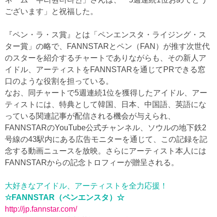
ございます」と祝福した。
『ペン・ラ・ス賞』とは「ペンエンスタ・ライジング・ス
ター賞」の略で、FANNSTARとペン（FAN）が推す次世代
のスターを紹介するチャートでありながらも、その新人ア
イドル、アーティストをFANNSTARを通じてPRできる窓
口のような役割を担っている。
なお、同チャートで5週連続1位を獲得したアイドル、アー
ティストには、特典として韓国、日本、中国語、英語にな
っている関連記事が配信される機会が与えられ、
FANNSTARのYouTube公式チャンネル、ソウルの地下鉄2
号線の43駅内にある広告モニターを通じて、この記録を記
念する動画ニュースを放映。さらにアーティスト本人には
FANNSTARからの記念トロフィーが贈呈される。
大好きなアイドル、アーティストを全力応援！
☆FANNSTAR（ペンエンスタ）☆
http://jp.fannstar.com/