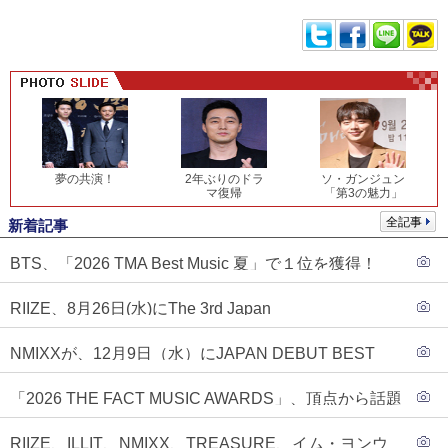
夢の共演！
2年ぶりのドラ
ソ・ガンジュン
マ復帰
「第3の魅力」
全記事
新着記事
BTS、「2026 TMA Best Music 夏」で１位を獲得！
PLAVE、EVANがTOP3入り
RIIZE、8月26日(水)にThe 3rd Japan
Single『Sunburst』発売決定！
NMIXXが、12月9日（水）にJAPAN DEBUT BEST
ALBUM『N=MIXX』で、ワーナーミュージック・ジャ
「2026 THE FACT MUSIC AWARDS」、頂点から話題
パンより待望の日本デビューが決定！！アルバム予約
のグループ・ソロまで全17アーティストが完璧なバラ
もスタート！！
RIIZE、ILLIT、NMIXX、TREASURE、イム・ヨンウ