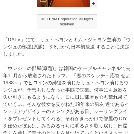
©CJ ENM Corporation, all rights
reserved
「DATV」にて、リュ・ヘヨンとキム・ジェヨン主演の「ウ
ンジュの部屋(原題)」を8月から日本初放送 することに決定
しました。
「ウンジュの部屋(原題)」は韓国のケーブルチャンネルで去
年11月から放送されたドラマ。 「恋のスケッチ～応答 せよ
1988～」でヒロインの姉役を演じたリュ・ヘヨン演じるウ
ンジュが、予想もしなかった事態で失業。何事にも意欲を
失い引きこもるようになり、日に日に部屋も心も荒れ果て
ていく…。そんな彼女を見かねた19年来の男友 達であるイ
ンテリアデザイナーのミンソクがある日、シーリングライ
トをプレゼントしてくれる。それがきっかけで部屋の DIY
を始めた彼女は、みるみるうちに明るさを取り戻し、部屋
作りを通して幸せのヒントを見つけていくというストー リ