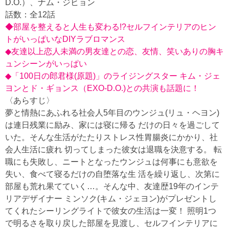
D.O.）、ナム・ジヒョン
話数：全12話
◆部屋を整えると人生も変わる!?セルフインテリアのヒン
トがいっぱいなDIYラブロマンス
◆友達以上恋人未満の男友達との恋、友情、笑いありの胸キ
ュンシーンがいっぱい
◆「100日の郎君様(原題)」のライジングスター キム・ジェ
ヨンとド・ギョンス（EXO-D.O.)との共演も話題に！
〈あらすじ〉
夢と情熱にあふれる社会人5年目のウンジュ(リュ・ヘヨン)
は連日残業に励み、家には寝に帰る だけの日々を過ごして
いた。そんな生活がたたりストレス性胃腸炎にかかり、社
会人生活に疲れ 切ってしまった彼女は退職を決意する。 転
職にも失敗し、ニートとなったウンジュは何事にも意欲を
失い、食べて寝るだけの自堕落な生 活を繰り返し、次第に
部屋も荒れ果てていく…。そんな中、友達歴19年のインテ
リアデザイナー ミンソク(キム・ジェヨン)がプレゼントし
てくれたシーリングライトで彼女の生活は一変！ 照明1つ
で明るさを取り戻した部屋を見渡し、セルフインテリアに