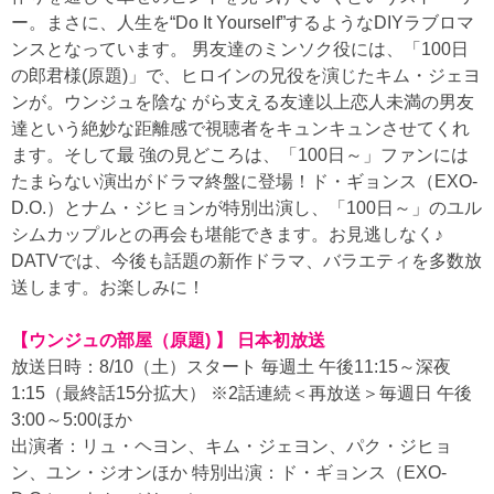
ー。まさに、人生を“Do It Yourself”するようなDIYラブロマ
ンスとなっています。 男友達のミンソク役には、「100日
の郎君様(原題)」で、ヒロインの兄役を演じたキム・ジェヨ
ンが。ウンジュを陰な がら支える友達以上恋人未満の男友
達という絶妙な距離感で視聴者をキュンキュンさせてくれ
ます。そして最 強の見どころは、「100日～」ファンには
たまらない演出がドラマ終盤に登場！ド・ギョンス（EXO-
D.O.）とナム・ジヒョンが特別出演し、「100日～」のユル
シムカップルとの再会も堪能できます。お見逃しなく♪
DATVでは、今後も話題の新作ドラマ、バラエティを多数放
送します。お楽しみに！
【ウンジュの部屋（原題) 】 日本初放送
放送日時：8/10（土）スタート 毎週土 午後11:15～深夜
1:15（最終話15分拡大） ※2話連続＜再放送＞毎週日 午後
3:00～5:00ほか
出演者：リュ・ヘヨン、キム・ジェヨン、パク・ジヒョ
ン、ユン・ジオンほか 特別出演：ド・ギョンス（EXO-