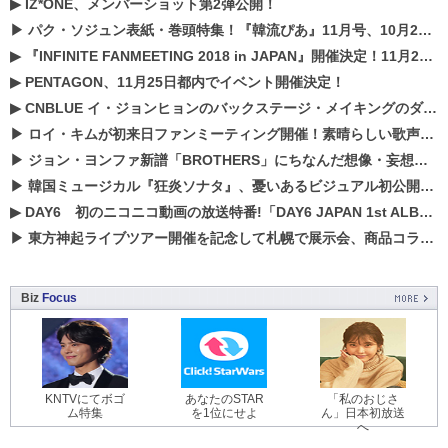
▶
IZ*ONE、メンバーショット第2弾公開！
▶
パク・ソジュン表紙・巻頭特集！『韓流ぴあ』11月号、10月22日（月）発売！
▶
『INFINITE FANMEETING 2018 in JAPAN』開催決定！11月21、22日にパシフィコ横浜にて実施
▶
PENTAGON、11月25日都内でイベント開催決定！
▶
CNBLUE イ・ジョンヒョンのバックステージ・メイキングのダイジェスト映像が公開！
▶
ロイ・キムが初来日ファンミーティング開催！素晴らしい歌声に癒される贅沢な時間
▶
ジョン・ヨンファ新譜「BROTHERS」にちなんだ想像・妄想企画がスタート！
▶
韓国ミュージカル『狂炎ソナタ』、憂いある​ビジュアル初公開!! 主役リョウク、SHIN、KENらのコメントが到着！
▶
DAY6 初のニコニコ動画の放送特番!「DAY6 JAPAN 1st ALBUM「UNLOCK」発売記念 ライブ@ニコ生」を配信決定!
▶
東方神起ライブツアー開催を記念して札幌で展示会、商品コラボが実現！！
Biz
Focus
KNTVにてボゴ
あなたのSTAR
「私のおじさ
ム特集
を1位にせよ
ん」日本初放送
へ