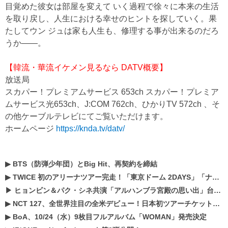
目覚めた彼女は部屋を変えて いく過程で徐々に本来の生活
を取り戻し、人生における幸せのヒントを探していく。果
たしてウン ジュは家も人生も、修理する事が出来るのだろ
うか――。
【韓流・華流イケメン見るなら DATV概要】
放送局
スカパー！プレミアムサービス 653ch スカパー！プレミア
ムサービス光653ch、J:COM 762ch、ひかりTV 572ch 、そ
の他ケーブルテレビにてご覧いただけます。
ホームページ
https://knda.tv/datv/
▶
BTS（防弾少年団）とBig Hit、再契約を締結
▶
TWICE 初のアリーナツアー完走！「東京ドーム 2DAYS」「ナゴヤドーム1DAY」「京セラドーム1DAY」2019年ドームツアー開催決定！！
▶
ヒョンビン＆パク・シネ共演「アルハンブラ宮殿の思い出」台本読み現場を公開
▶
NCT 127、全世界注目の全米デビュー！日本初ツアーチケットが早くもプレミア化！？
▶
BoA、10/24（水）9枚目フルアルバム「WOMAN」発売決定