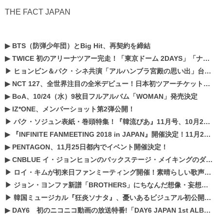
THE FACT JAPAN
▶
BTS（防弾少年団）とBig Hit、再契約を締結
▶
TWICE 初のアリーナツアー完走！「東京ドーム 2DAYS」「ナゴヤドーム1DAY」「京セラドーム1DAY」2019年ドームツアー開催決定！！
▶
ヒョンビン＆パク・シネ共演「アルハンブラ宮殿の思い出」台本読み現場を公開
▶
NCT 127、全世界注目の全米デビュー！日本初ツアーチケットが早くもプレミア化！？
▶
BoA、10/24（水）9枚目フルアルバム「WOMAN」発売決定
▶
IZ*ONE、メンバーショット第2弾公開！
▶
パク・ソジュン表紙・巻頭特集！『韓流ぴあ』11月号、10月22日（月）発売！
▶
『INFINITE FANMEETING 2018 in JAPAN』開催決定！11月21、22日にパシフィコ横浜にて実施
▶
PENTAGON、11月25日都内でイベント開催決定！
▶
CNBLUE イ・ジョンヒョンのバックステージ・メイキングのダイジェスト映像が公開！
▶
ロイ・キムが初来日ファンミーティング開催！素晴らしい歌声に癒される贅沢な時間
▶
ジョン・ヨンファ新譜「BROTHERS」にちなんだ想像・妄想企画がスタート！
▶
韓国ミュージカル『狂炎ソナタ』、憂いある​ビジュアル初公開!! 主役リョウク、SHIN、KENらのコメントが到着！
▶
DAY6 初のニコニコ動画の放送特番!「DAY6 JAPAN 1st ALBUM「UNLOCK」発売記念 ライブ@ニコ生」を配信決定!