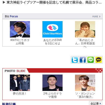
▶
東方神起ライブツアー開催を記念して札幌で展示会、商品コラボが実現！！
Biz
Focus
KNTVにてボゴ
あなたのSTAR
「私のおじさ
ム特集
を1位にせよ
ん」日本初放送
へ
夢の共演！
2年ぶりのドラ
ソ・ガンジュン
マ復帰
「第3の魅力」
全記事
新着記事