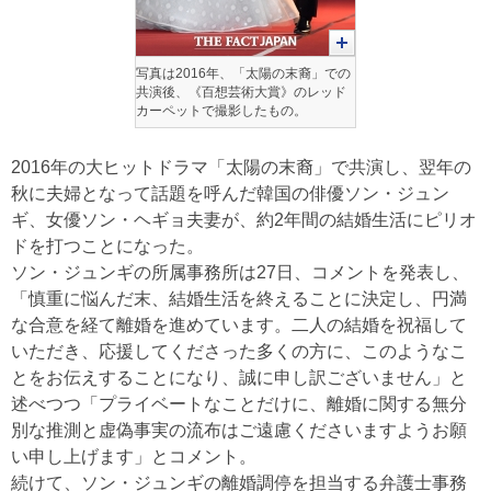
写真は2016年、「太陽の末裔」での
共演後、《百想芸術大賞》のレッド
カーペットで撮影したもの。
2016年の大ヒットドラマ「太陽の末裔」で共演し、翌年の
秋に夫婦となって話題を呼んだ韓国の俳優ソン・ジュン
ギ、女優ソン・ヘギョ夫妻が、約2年間の結婚生活にピリオ
ドを打つことになった。
ソン・ジュンギの所属事務所は27日、コメントを発表し、
「慎重に悩んだ末、結婚生活を終えることに決定し、円満
な合意を経て離婚を進めています。二人の結婚を祝福して
いただき、応援してくださった多くの方に、このようなこ
とをお伝えすることになり、誠に申し訳ございません」と
述べつつ「プライベートなことだけに、離婚に関する無分
別な推測と虚偽事実の流布はご遠慮くださいますようお願
い申し上げます」とコメント。
続けて、ソン・ジュンギの離婚調停を担当する弁護士事務