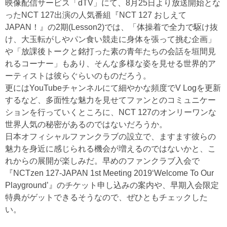
映像配信サービス「dTV」にて、8月25日より放送開始とな
ったNCT 127出演の人気番組『NCT 127 おしえて
JAPAN！』の2期(Lesson2)では、「体操着で全力で駆け抜
け、大玉転がしやパン食い競走に身体を張って挑む企画」
や「放課後トークと銘打った素の青年たちの会話を垣間見
れるコーナー」もあり、そんな多様な姿を見せる世界的ア
ーティストは彼らぐらいのものだろう。
更にはYouTubeチャンネルにて細やかな頻度でV Logを更新
するなど、多面性な魅力を見せてファンとのコミュニケー
ションを行っていくところに、NCT 127のオンリーワンな
世界人気の秘密があるのではないだろうか。
日本オフィシャルファンクラブの設立で、ますます彼らの
魅力を身近に感じられる機会が増えるのではないかと、こ
れからの展開が楽しみだ。早めのファンクラブ入会で
『NCTzen 127-JAPAN 1st Meeting 2019‘Welcome To Our
Playground’』のチケット申し込みの案内や、早期入会限定
特典がゲットできるそうなので、ぜひともチェックした
い。