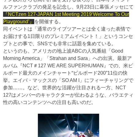
ルファンクラブの発足を記念し、9月23日に幕張メッセにて
『NCTzen 127-JAPAN 1st Meeting 2019‘Welcome To Our
Playground’』
を開催する。
同イベントは「通常のライブツアーとは全く違った表情で
お届けする1日限りのプレミアムイベント！」というコンセ
プトとの事で、SNSでも非常に話題を集めている。
というのも、アメリカの地上波ABCの人気番組「Good
Morning America」「Strahan and Sara」への出演。最新ア
ルバム『NCT＃127 WE ARE SUPERHUMAN』での、米ビ
ルボード最大のメインチャート“ビルボード200”11位の快
挙。エイバ・マックスの「SO AM I」にフィーチャリングで
参加……。など、世界的な活躍が注目される一方、NCT
127はメンバーのキャラクターが伝わるような、バラエティ
性の高いコンテンツへの注目も高いのだ。