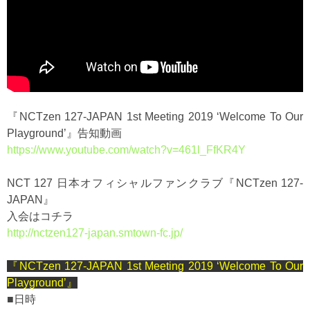
『NCTzen 127-JAPAN 1st Meeting 2019 ‘Welcome To Our
Playground’』告知動画
https://www.youtube.com/watch?v=461l_FfKR4Y
NCT 127 日本オフィシャルファンクラブ『NCTzen 127-
JAPAN』
入会はコチラ
http://nctzen127-japan.smtown-fc.jp/
『NCTzen 127-JAPAN 1st Meeting 2019 ‘Welcome To Our
Playground’』
■日時