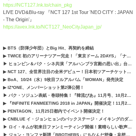
https://NCT127.lnk.to/chain_pkg
LIVE DVD&Blu-ray 『NCT 127 1st Tour 'NEO CITY : JAPAN
- The Origin'』
https://avex.lnk.to/NCT127_NeoCityJapan_jp/
▶
BTS（防弾少年団）とBig Hit、再契約を締結
▶
TWICE 初のアリーナツアー完走！「東京ドーム 2DAYS」「ナゴヤドーム1DAY」「京セラドーム1DAY」2019年ドームツアー開催決定！！
▶
ヒョンビン＆パク・シネ共演「アルハンブラ宮殿の思い出」台本読み現場を公開
▶
NCT 127、全世界注目の全米デビュー！日本初ツアーチケットが早くもプレミア化！？
▶
BoA、10/24（水）9枚目フルアルバム「WOMAN」発売決定
▶
IZ*ONE、メンバーショット第2弾公開！
▶
パク・ソジュン表紙・巻頭特集！『韓流ぴあ』11月号、10月22日（月）発売！
▶
『INFINITE FANMEETING 2018 in JAPAN』開催決定！11月21、22日にパシフィコ横浜にて実施
▶
PENTAGON、11月25日都内でイベント開催決定！
▶
CNBLUE イ・ジョンヒョンのバックステージ・メイキングのダイジェスト映像が公開！
▶
ロイ・キムが初来日ファンミーティング開催！素晴らしい歌声に癒される贅沢な時間
▶
ジョン・ヨンファ新譜「BROTHERS」にちなんだ想像・妄想企画がスタート！