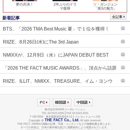
夢の共演！
2年ぶりのドラ
ソ・ガンジュン
マ復帰
「第3の魅力」
全記事
新着記事
BTS、「2026 TMA Best Music 夏」で１位を獲得！
PLAVE、EVANがTOP3入り
RIIZE、8月26日(水)にThe 3rd Japan
Single『Sunburst』発売決定！
NMIXXが、12月9日（水）にJAPAN DEBUT BEST
ALBUM『N=MIXX』で、ワーナーミュージック・ジャ
「2026 THE FACT MUSIC AWARDS」、頂点から話題
パンより待望の日本デビューが決定！！アルバム予約
のグループ・ソロまで全17アーティストが完璧なバラ
もスタート！！
RIIZE、ILLIT、NMIXX、TREASURE、イム・ヨンウ
ンスで集結！
ンらが「2026 THE FACT MUSIC AWARDS」第３弾ラ
インナップに合流！
株式会社SHAREコーポレーション
|
TEL 03-5315-4250
FAX 03-5315-4251
〒160-0004 東京都新宿区四谷4-13-1 クレセントムーン101
THE FACT Co., Ltd.
Copyright @
All right reserved.
THE FACT JAPANの掲載の記事・写真・コンテンツなどの無断転載を禁じます。
すべての内容は、日本の著作権法並びに国際条約により保護されています。