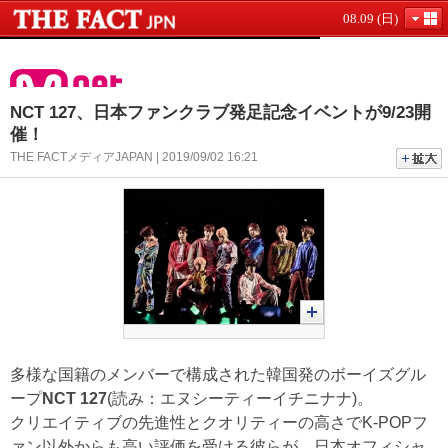
08.09 (日)
NCT 127、日本ファンクラブ発足記念イベントが9/23開
催！
THE FACTメディアJAPAN | 2019/09/02 16:21
多様な国籍のメンバーで構成された韓国発のボーイズグル
ープ
NCT 127
(読み：エヌシーティーイチニナナ)。
クリエイティブの先進性とクオリティーの高さでK-POPフ
ァン以外からも高い評価を受ける彼らが、日本オフィシャ