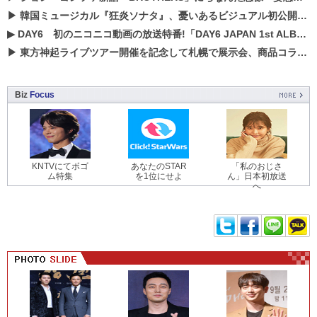
▶
韓国ミュージカル『狂炎ソナタ』、憂いある​ビジュアル初公開!! 主役リョウク、SHIN、KENらのコメントが到着！
▶
DAY6 初のニコニコ動画の放送特番!「DAY6 JAPAN 1st ALBUM「UNLOCK」発売記念 ライブ@ニコ生」を配信決定!
▶
東方神起ライブツアー開催を記念して札幌で展示会、商品コラボが実現！！
Biz
Focus
KNTVにてボゴ
あなたのSTAR
「私のおじさ
ム特集
を1位にせよ
ん」日本初放送
へ