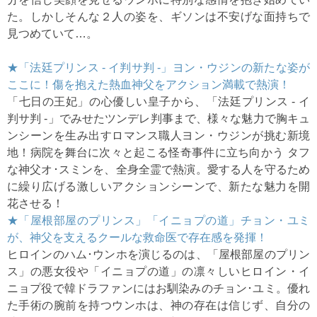
た。しかしそんな２人の姿を、ギソンは不安げな面持ちで
見つめていて…。
★「法廷プリンス - イ判サ判 -」ヨン・ウジンの新たな姿が
ここに！傷を抱えた熱血神父をアクション満載で熱演！
「七日の王妃」の心優しい皇子から、「法廷プリンス - イ
判サ判 -」でみせたツンデレ判事まで、様々な魅力で胸キュ
ンシーンを生み出すロマンス職人ヨン・ウジンが挑む新境
地！病院を舞台に次々と起こる怪奇事件に立ち向かう タフ
な神父オ･スミンを、全身全霊で熱演。愛する人を守るため
に繰り広げる激しいアクションシーンで、新たな魅力を開
花させる！
★「屋根部屋のプリンス」「イニョプの道」チョン・ユミ
が、神父を支えるクールな救命医で存在感を発揮！
ヒロインのハム･ウンホを演じるのは、「屋根部屋のプリン
ス」の悪女役や「イニョプの道」の凛々しいヒロイン・イ
ニョプ役で韓ドラファンにはお馴染みのチョン･ユミ。優れ
た手術の腕前を持つウンホは、神の存在は信じず、自分の