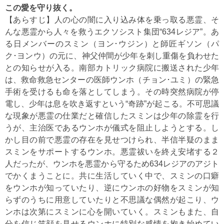
この愛を守り抜く。
【あらすじ】人の心の闇に入り込み体を乗っ取る悪霊、そ
んな悪霊から人々を救うエクソシスト集団“634レジア”。あ
る日メンバーのスミン（ヨン･ウジン）と師匠ギソン（パ
ク･ヨンウ）の元に、神父仲間が少年を刺し重傷を負わせた
との知らせが入る。南部カトリック病院に搬送された少年
は、救命救急センターの医師ウンホ（チョン･ユミ）の緊急
手術を受けるも命を落としてしまう。その時突然病院が停
電し、少年は息を吹き返すという“奇跡”が起こる。不可思議
な現象が悪霊の仕業だと確信したスミンは少年の除霊を行
うが、主治医であるウンホが儀式を阻止しようとする。し
かし目の前で悪霊の存在を見せつけられ、半信半疑のまま
スミンをサポートするウンホ。悪霊祓いを終え安堵する２
人だったが、ウンホを悪霊から守るため634レジアのアジト
でかくまうことに。共に生活していく中で、スミンの口癖
をウンホが知っていたり、逆にウンホの好物をスミンが知
らずのうちに用意していたりと不思議な偶然が起こり、ウ
ンホは次第にスミンに心を開いていく。スミンもまた、自
分を信じ笑顔を見せるウンホに特別な感情を抱き始めてい