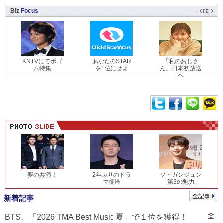
Biz
Focus
KNTVにてボゴ
あなたのSTAR
「私のおじさ
ム特集
を1位にせよ
ん」日本初放送
へ
夢の共演！
2年ぶりのドラ
ソ・ガンジュン
マ復帰
「第3の魅力」
全記事
新着記事
BTS、「2026 TMA Best Music 夏」で１位を獲得！