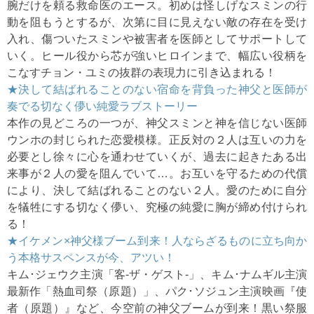
腕だけを頼る救命医のエース。初めは怪しげなスミンの行
動を阻もうとするが、次第に目に見えない敵の存在を受け
入れ、傷ついたスミンや被害者を医師としてサポートして
いく。ヒール役から芯が強いヒロインまで、幅広い役柄を
こなすチョン・ユミの抜群の表現力に引き込まれる！
★決して結ばれることのない宿命を背負った神父と医師が
奏でる切なく儚い純愛ラブストーリー
本作の見どころの一つが、神父スミンと神を信じない医師
ウンホの封じられた恋愛模様。正反対の２人は互いの力を
必要とし徐々に心を通わせていくが、過去に起きたある出
来事が２人の愛を阻んでいて…。お互いを守るための代償
により、決して結ばれることのない２人。愛のために自分
を犠牲にする切なく儚い、究極の純愛に胸が締め付けられ
る！
★イケメン×神父様ブーム到来！人ならざるものに立ち向か
う本格サスペンスが今、アツい！
キム･ジェウク主演「客-ザ・ゲスト-」、キム･ナムギル主演
最新作「熱血司祭（原題）」、パク･ソジュン主演映画『使
者（原題）』など、今空前の神父ブームが到来！黒い祭服