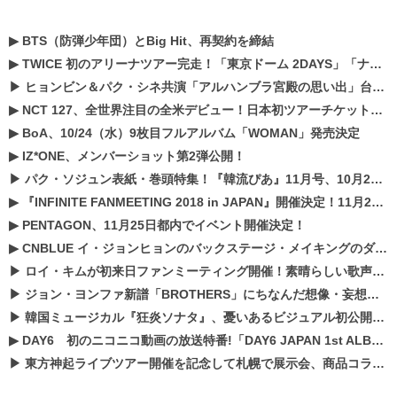
▶
BTS（防弾少年団）とBig Hit、再契約を締結
▶
TWICE 初のアリーナツアー完走！「東京ドーム 2DAYS」「ナゴヤドーム1DAY」「京セラドーム1DAY」2019年ドームツアー開催決定！！
▶
ヒョンビン＆パク・シネ共演「アルハンブラ宮殿の思い出」台本読み現場を公開
▶
NCT 127、全世界注目の全米デビュー！日本初ツアーチケットが早くもプレミア化！？
▶
BoA、10/24（水）9枚目フルアルバム「WOMAN」発売決定
▶
IZ*ONE、メンバーショット第2弾公開！
▶
パク・ソジュン表紙・巻頭特集！『韓流ぴあ』11月号、10月22日（月）発売！
▶
『INFINITE FANMEETING 2018 in JAPAN』開催決定！11月21、22日にパシフィコ横浜にて実施
▶
PENTAGON、11月25日都内でイベント開催決定！
▶
CNBLUE イ・ジョンヒョンのバックステージ・メイキングのダイジェスト映像が公開！
▶
ロイ・キムが初来日ファンミーティング開催！素晴らしい歌声に癒される贅沢な時間
▶
ジョン・ヨンファ新譜「BROTHERS」にちなんだ想像・妄想企画がスタート！
▶
韓国ミュージカル『狂炎ソナタ』、憂いある​ビジュアル初公開!! 主役リョウク、SHIN、KENらのコメントが到着！
▶
DAY6 初のニコニコ動画の放送特番!「DAY6 JAPAN 1st ALBUM「UNLOCK」発売記念 ライブ@ニコ生」を配信決定!
▶
東方神起ライブツアー開催を記念して札幌で展示会、商品コラボが実現！！