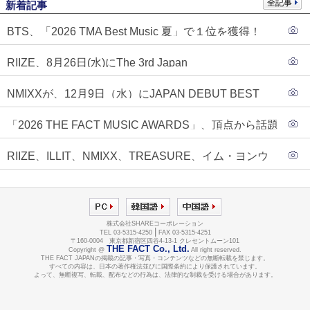
全記事
新着記事
BTS、「2026 TMA Best Music 夏」で１位を獲得！
PLAVE、EVANがTOP3入り
RIIZE、8月26日(水)にThe 3rd Japan
Single『Sunburst』発売決定！
NMIXXが、12月9日（水）にJAPAN DEBUT BEST
ALBUM『N=MIXX』で、ワーナーミュージック・ジャ
「2026 THE FACT MUSIC AWARDS」、頂点から話題
パンより待望の日本デビューが決定！！アルバム予約
のグループ・ソロまで全17アーティストが完璧なバラ
もスタート！！
RIIZE、ILLIT、NMIXX、TREASURE、イム・ヨンウ
ンスで集結！
ンらが「2026 THE FACT MUSIC AWARDS」第３弾ラ
インナップに合流！
株式会社SHAREコーポレーション
|
TEL 03-5315-4250
FAX 03-5315-4251
〒160-0004 東京都新宿区四谷4-13-1 クレセントムーン101
THE FACT Co., Ltd.
Copyright @
All right reserved.
THE FACT JAPANの掲載の記事・写真・コンテンツなどの無断転載を禁じます。
すべての内容は、日本の著作権法並びに国際条約により保護されています。
よって、無断複写、転載、配布などの行為は、法律的な制裁を受ける場合があります。