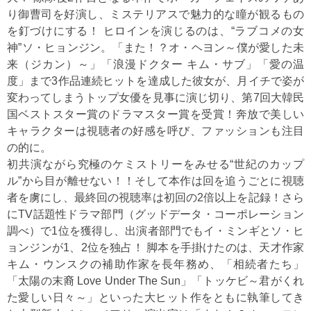
り御曹司を好演し、ミステリアスで魅力的な瞳が観るもの
を釘づけにする！ ヒロインを演じるのは、“ラブコメの女
神”ソ・ヒョンジン。「また！？オ・ヘヨン～僕が愛した未
来（ジカン）～」「浪漫ドクター キム・サブ」「愛の温
度」まで3作品連続ヒットを達成した彼女が、月イチで姿が
変わってしまうトップ女優を見事に演じ切り、第7回大韓民
国ベストスター賞のドラマスター賞を受賞！奔放で美しい
キャラクターは視聴者の好感を呼び、ファッションも注目
の的に。
初共演ながら究極のケミストリーをみせる“世紀のカップ
ル”から目が離せない！！そして本作は回を追うごとに視聴
者を虜にし、最終回の視聴率は初回の2倍以上を記録！さら
にTV話題性ドラマ部門（グッドデータ・コーポレーション
調べ）で1位を獲得し、出演者部門でもイ・ミンギとソ・ヒ
ョンジンが1、2位を独占！ 脚本を手掛けたのは、天才作家
キム・ウンスクの補助作家を長年務め、「相続者たち」
「太陽の末裔 Love Under The Sun」「トッケビ～君がくれ
た愛しい日々～」といった大ヒット作をともに執筆してき