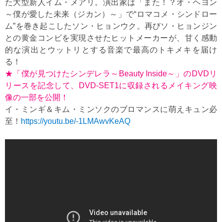
た大型新人イム・メアリ。演出家は「また！？オ・ヘヨン
～僕が愛した未来（ジカン）～」で“ロマコメ・シンドロー
ム”を巻き起こしたソン・ヒョンウク。再びソ・ヒョンジン
との黄金コンビを実現させたヒットメーカーが、甘く感動
的な演出とウットリとする音楽で最高のトキメキを届け
る！
★「僕が見つけたシンデレラ～Beauty Inside～」のDVDリ
リースを記念して、DVD-SET1に収録されるメイキング映
像の一部を公開！
イ・ミンギ＆キム・ミンソクのブロマンスに萌えキュン必
至！
https://youtu.be/-1LMAwvKeAQ