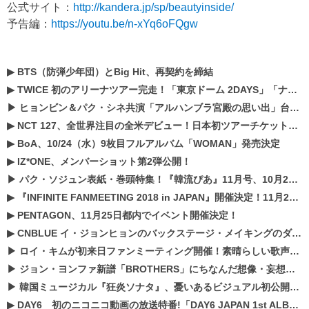
公式サイト：
http://kandera.jp/sp/beautyinside/
予告編：
https://youtu.be/n-xYq6oFQgw
▶
BTS（防弾少年団）とBig Hit、再契約を締結
▶
TWICE 初のアリーナツアー完走！「東京ドーム 2DAYS」「ナゴヤドーム1DAY」「京セラドーム1DAY」2019年ドームツアー開催決定！！
▶
ヒョンビン＆パク・シネ共演「アルハンブラ宮殿の思い出」台本読み現場を公開
▶
NCT 127、全世界注目の全米デビュー！日本初ツアーチケットが早くもプレミア化！？
▶
BoA、10/24（水）9枚目フルアルバム「WOMAN」発売決定
▶
IZ*ONE、メンバーショット第2弾公開！
▶
パク・ソジュン表紙・巻頭特集！『韓流ぴあ』11月号、10月22日（月）発売！
▶
『INFINITE FANMEETING 2018 in JAPAN』開催決定！11月21、22日にパシフィコ横浜にて実施
▶
PENTAGON、11月25日都内でイベント開催決定！
▶
CNBLUE イ・ジョンヒョンのバックステージ・メイキングのダイジェスト映像が公開！
▶
ロイ・キムが初来日ファンミーティング開催！素晴らしい歌声に癒される贅沢な時間
▶
ジョン・ヨンファ新譜「BROTHERS」にちなんだ想像・妄想企画がスタート！
▶
韓国ミュージカル『狂炎ソナタ』、憂いある​ビジュアル初公開!! 主役リョウク、SHIN、KENらのコメントが到着！
▶
DAY6 初のニコニコ動画の放送特番!「DAY6 JAPAN 1st ALBUM「UNLOCK」発売記念 ライブ@ニコ生」を配信決定!