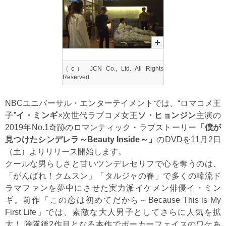
（c） JCN Co., Ltd. All Rights
Reserved
NBCユニバーサル・エンターテイメントでは、“ロマコメ王
子”
イ・ミンギ
×次世代ラブコメ女王
ソ・ヒョンジン
主演の
2019年No.1奇跡のロマンティック・ラブストーリー
「僕が
見つけたシンデレラ～Beauty Inside～」
のDVDを11月2日
（土）よりリリース開始します。
クールな男らしさと甘いツンデレセリフで心を奪うのは、
「がんばれ！クムスン」「タルジャの春」で多くの韓流ド
ラマファンを夢中にさせた実力派イケメン俳優イ・ミン
ギ。前作「この恋は初めてだから～Because This is My
First Life」では、素敵な大人男子としてさらに人気を拡
大！ 除隊後2作目となる本作でポーカーフェイスのワケあ