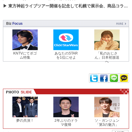
▶
東方神起ライブツアー開催を記念して札幌で展示会、商品コラボが実現！！
Biz
Focus
KNTVにてボゴ
あなたのSTAR
「私のおじさ
ム特集
を1位にせよ
ん」日本初放送
へ
夢の共演！
2年ぶりのドラ
ソ・ガンジュン
マ復帰
「第3の魅力」