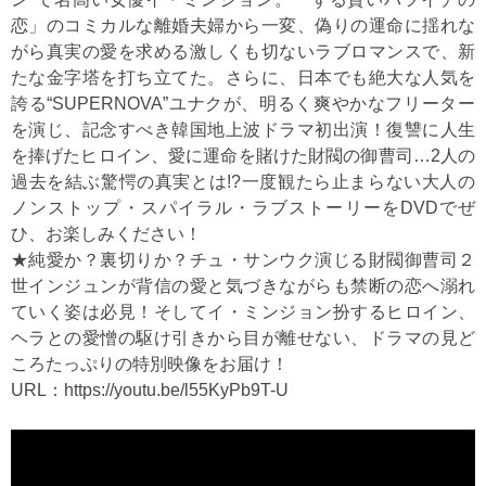
恋」のコミカルな離婚夫婦から一変、偽りの運命に揺れな
がら真実の愛を求める激しくも切ないラブロマンスで、新
たな金字塔を打ち立てた。さらに、日本でも絶大な人気を
誇る“SUPERNOVA”ユナクが、明るく爽やかなフリーター
を演じ、記念すべき韓国地上波ドラマ初出演！復讐に人生
を捧げたヒロイン、愛に運命を賭けた財閥の御曹司…2人の
過去を結ぶ驚愕の真実とは!?一度観たら止まらない大人の
ノンストップ・スパイラル・ラブストーリーをDVDでぜ
ひ、お楽しみください！
★純愛か？裏切りか？チュ・サンウク演じる財閥御曹司２
世インジュンが背信の愛と気づきながらも禁断の恋へ溺れ
ていく姿は必見！そしてイ・ミンジョン扮するヒロイン、
ヘラとの愛憎の駆け引きから目が離せない、ドラマの見ど
ころたっぷりの特別映像をお届け！
URL：
https://youtu.be/l55KyPb9T-U