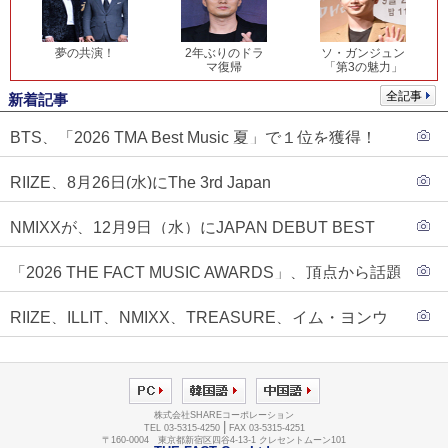
夢の共演！
2年ぶりのドラ
ソ・ガンジュン
マ復帰
「第3の魅力」
全記事
新着記事
BTS、「2026 TMA Best Music 夏」で１位を獲得！
PLAVE、EVANがTOP3入り
RIIZE、8月26日(水)にThe 3rd Japan
Single『Sunburst』発売決定！
NMIXXが、12月9日（水）にJAPAN DEBUT BEST
ALBUM『N=MIXX』で、ワーナーミュージック・ジャ
「2026 THE FACT MUSIC AWARDS」、頂点から話題
パンより待望の日本デビューが決定！！アルバム予約
のグループ・ソロまで全17アーティストが完璧なバラ
もスタート！！
RIIZE、ILLIT、NMIXX、TREASURE、イム・ヨンウ
ンスで集結！
ンらが「2026 THE FACT MUSIC AWARDS」第３弾ラ
インナップに合流！
株式会社SHAREコーポレーション
|
TEL 03-5315-4250
FAX 03-5315-4251
〒160-0004 東京都新宿区四谷4-13-1 クレセントムーン101