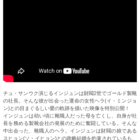
チュ・サンウク演じるインジュンは財閥2世でゴールド製靴
の社長。そんな彼が出会った運命の女性ヘラ(イ・ミンジョ
ン)との目まぐるしい愛の軌跡を描いた映像を特別公開！
インジュンは幼い頃に靴職人だった母を亡くし、自身が社
長を務める製靴会社の発展のために奮闘している。そんな
中出会った、靴職人のヘラ。インジュンは財閥の娘である
スヒョン(ソ・イヒョン)との政略結婚を約束されているも、