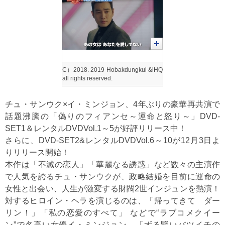
C）2018. 2019 Hobakdungkul &iHQ
all rights reserved.
チュ・サンウク×イ・ミンジョン、4年ぶりの豪華再共演で
話題沸騰の「偽りのフィアンセ～運命と怒り～」DVD-
SET1＆レンタルDVDVol.1～5が好評リリース中！
さらに、DVD-SET2&レンタルDVDVol.6～10が12月3日よ
りリリース開始！
本作は「不滅の恋人」「華麗なる誘惑」など数々の主演作
で人気を誇るチュ・サンウクが、政略結婚を目前に運命の
女性と出会い、人生が激変する財閥2世インジュンを熱演！
対するヒロイン・ヘラを演じるのは、「帰ってきて ダー
リン！」「私の恋愛のすべて」 などで“ラブコメクイー
ン”で名高い女優イ・ミンジョン。「ずる賢いバツイチの