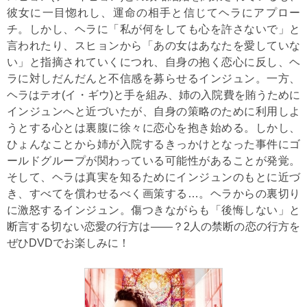
彼女に一目惚れし、運命の相手と信じてヘラにアプロー
チ。しかし、ヘラに「私が何をしても心を許さないで」と
言われたり、スヒョンから「あの女はあなたを愛していな
い」と指摘されていくにつれ、自身の抱く恋心に反し、ヘ
ラに対しだんだんと不信感を募らせるインジュン。一方、
ヘラはテオ(イ・ギウ)と手を組み、姉の入院費を賄うために
インジュンへと近づいたが、自身の策略のために利用しよ
うとする心とは裏腹に徐々に恋心を抱き始める。しかし、
ひょんなことから姉が入院するきっかけとなった事件にゴ
ールドグループが関わっている可能性があることが発覚。
そして、ヘラは真実を知るためにインジュンのもとに近づ
き、すべてを償わせるべく画策する…。ヘラからの裏切り
に激怒するインジュン。傷つきながらも「後悔しない」と
断言する切ない恋愛の行方は――？2人の禁断の恋の行方を
ぜひDVDでお楽しみに！