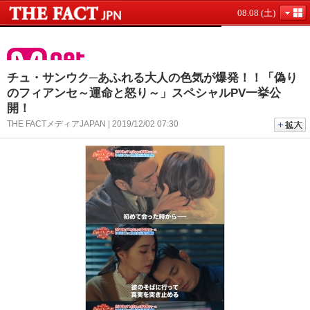
08.08 (土)
チュ・サンウク─あふれる大人の色気が爆発！！「偽り
のフィアンセ～運命と怒り～」スペシャルPV一挙公
開！
THE FACTメディアJAPAN | 2019/12/02 07:30