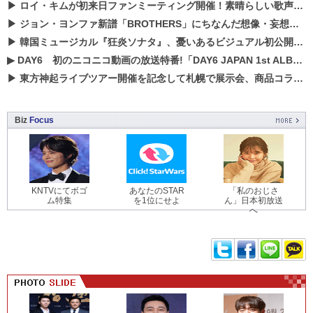
▶
ロイ・キムが初来日ファンミーティング開催！素晴らしい歌声に癒される贅沢な時間
▶
ジョン・ヨンファ新譜「BROTHERS」にちなんだ想像・妄想企画がスタート！
▶
韓国ミュージカル『狂炎ソナタ』、憂いある​ビジュアル初公開!! 主役リョウク、SHIN、KENらのコメントが到着！
▶
DAY6 初のニコニコ動画の放送特番!「DAY6 JAPAN 1st ALBUM「UNLOCK」発売記念 ライブ@ニコ生」を配信決定!
▶
東方神起ライブツアー開催を記念して札幌で展示会、商品コラボが実現！！
Biz
Focus
KNTVにてボゴ
あなたのSTAR
「私のおじさ
ム特集
を1位にせよ
ん」日本初放送
へ