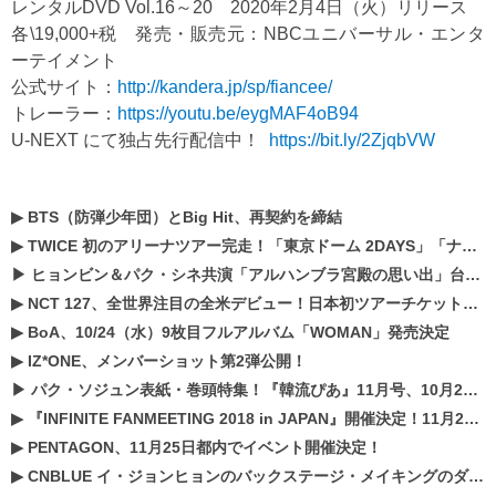
レンタルDVD Vol.16～20 2020年2月4日（火）リリース
各\19,000+税 発売・販売元：NBCユニバーサル・エンタ
ーテイメント
公式サイト：
http://kandera.jp/sp/fiancee/
トレーラー：
https://youtu.be/eygMAF4oB94
U-NEXT にて独占先行配信中！
https://bit.ly/2ZjqbVW
▶
BTS（防弾少年団）とBig Hit、再契約を締結
▶
TWICE 初のアリーナツアー完走！「東京ドーム 2DAYS」「ナゴヤドーム1DAY」「京セラドーム1DAY」2019年ドームツアー開催決定！！
▶
ヒョンビン＆パク・シネ共演「アルハンブラ宮殿の思い出」台本読み現場を公開
▶
NCT 127、全世界注目の全米デビュー！日本初ツアーチケットが早くもプレミア化！？
▶
BoA、10/24（水）9枚目フルアルバム「WOMAN」発売決定
▶
IZ*ONE、メンバーショット第2弾公開！
▶
パク・ソジュン表紙・巻頭特集！『韓流ぴあ』11月号、10月22日（月）発売！
▶
『INFINITE FANMEETING 2018 in JAPAN』開催決定！11月21、22日にパシフィコ横浜にて実施
▶
PENTAGON、11月25日都内でイベント開催決定！
▶
CNBLUE イ・ジョンヒョンのバックステージ・メイキングのダイジェスト映像が公開！