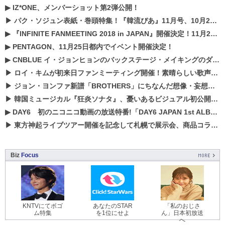
▶
IZ*ONE、メンバーショット第2弾公開！
▶
パク・ソジュン表紙・巻頭特集！『韓流ぴあ』11月号、10月22日（月）発売！
▶
『INFINITE FANMEETING 2018 in JAPAN』開催決定！11月21、22日にパシフィコ横浜にて実施
▶
PENTAGON、11月25日都内でイベント開催決定！
▶
CNBLUE イ・ジョンヒョンのバックステージ・メイキングのダイジェスト映像が公開！
▶
ロイ・キムが初来日ファンミーティング開催！素晴らしい歌声に癒される贅沢な時間
▶
ジョン・ヨンファ新譜「BROTHERS」にちなんだ想像・妄想企画がスタート！
▶
韓国ミュージカル『狂炎ソナタ』、憂いある​ビジュアル初公開!! 主役リョウク、SHIN、KENらのコメントが到着！
▶
DAY6 初のニコニコ動画の放送特番!「DAY6 JAPAN 1st ALBUM「UNLOCK」発売記念 ライブ@ニコ生」を配信決定!
▶
東方神起ライブツアー開催を記念して札幌で展示会、商品コラボが実現！！
Biz
Focus
KNTVにてボゴ
あなたのSTAR
「私のおじさ
ム特集
を1位にせよ
ん」日本初放送
へ