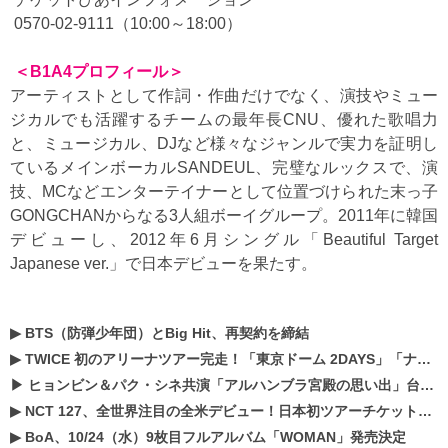
0570-02-9111（10:00～18:00）
＜B1A4プロフィール＞
アーティストとして作詞・作曲だけでなく、演技やミュー
ジカルでも活躍するチームの最年長CNU、優れた歌唱力
と、ミュージカル、DJなど様々なジャンルで実力を証明し
ているメインボーカルSANDEUL、完璧なルックスで、演
技、MCなどエンターテイナーとして位置づけられた末っ子
GONGCHANからなる3人組ボーイグループ。2011年に韓国
デビューし、2012年6月シングル「Beautiful Target
Japanese ver.」で日本デビューを果たす。
▶
BTS（防弾少年団）とBig Hit、再契約を締結
▶
TWICE 初のアリーナツアー完走！「東京ドーム 2DAYS」「ナゴヤドーム1DAY」「京セラドーム1DAY」2019年ドームツアー開催決定！！
▶
ヒョンビン＆パク・シネ共演「アルハンブラ宮殿の思い出」台本読み現場を公開
▶
NCT 127、全世界注目の全米デビュー！日本初ツアーチケットが早くもプレミア化！？
▶
BoA、10/24（水）9枚目フルアルバム「WOMAN」発売決定