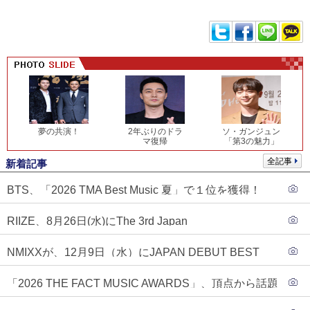
夢の共演！
2年ぶりのドラ
ソ・ガンジュン
マ復帰
「第3の魅力」
全記事
新着記事
BTS、「2026 TMA Best Music 夏」で１位を獲得！
PLAVE、EVANがTOP3入り
RIIZE、8月26日(水)にThe 3rd Japan
Single『Sunburst』発売決定！
NMIXXが、12月9日（水）にJAPAN DEBUT BEST
ALBUM『N=MIXX』で、ワーナーミュージック・ジャ
「2026 THE FACT MUSIC AWARDS」、頂点から話題
パンより待望の日本デビューが決定！！アルバム予約
のグループ・ソロまで全17アーティストが完璧なバラ