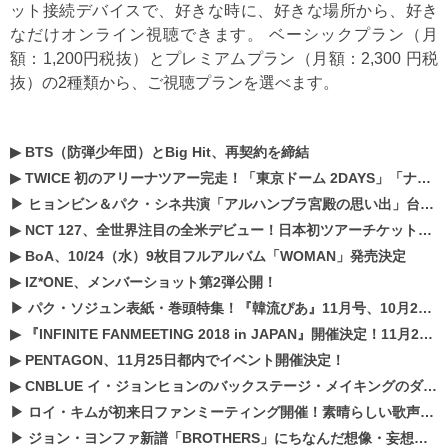
ット接続デバイスで、好きな時に、好きな場所から、好き
なだけオンライン視聴できます。 ベーシックプラン（月
額：1,200円税抜）とプレミアムプラン（月額：2,300 円税
抜）の2種類から、ご視聴プランを選べます。
▶
BTS（防弾少年団）とBig Hit、再契約を締結
▶
TWICE 初のアリーナツアー完走！「東京ドーム 2DAYS」「ナゴヤドーム1DAY」「京セラドーム1DAY」2019年ドームツアー開催決定！！
▶
ヒョンビン＆パク・シネ共演「アルハンブラ宮殿の思い出」台本読み現場を公開
▶
NCT 127、全世界注目の全米デビュー！日本初ツアーチケットが早くもプレミア化！？
▶
BoA、10/24（水）9枚目フルアルバム「WOMAN」発売決定
▶
IZ*ONE、メンバーショット第2弾公開！
▶
パク・ソジュン表紙・巻頭特集！『韓流ぴあ』11月号、10月22日（月）発売！
▶
『INFINITE FANMEETING 2018 in JAPAN』開催決定！11月21、22日にパシフィコ横浜にて実施
▶
PENTAGON、11月25日都内でイベント開催決定！
▶
CNBLUE イ・ジョンヒョンのバックステージ・メイキングのダイジェスト映像が公開！
▶
ロイ・キムが初来日ファンミーティング開催！素晴らしい歌声に癒される贅沢な時間
▶
ジョン・ヨンファ新譜「BROTHERS」にちなんだ想像・妄想企画がスタート！