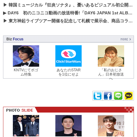
▶
韓国ミュージカル『狂炎ソナタ』、憂いある​ビジュアル初公開!! 主役リョウク、SHIN、KENらのコメントが到着！
▶
DAY6 初のニコニコ動画の放送特番!「DAY6 JAPAN 1st ALBUM「UNLOCK」発売記念 ライブ@ニコ生」を配信決定!
▶
東方神起ライブツアー開催を記念して札幌で展示会、商品コラボが実現！！
Biz
Focus
KNTVにてボゴ
あなたのSTAR
「私のおじさ
ム特集
を1位にせよ
ん」日本初放送
へ