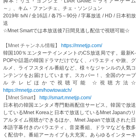
脚本：リュ・ヨンジェ「LIAR GAME～ライアーゲーム
～」、キム・ファンチェ、チェ・ソンジュン
2019年 tvN / 全16話 / 各75～90分 / 字幕放送 / HD / 日本初放
送
☆Mnet Smartでは本放送後7日間見逃し配信で視聴可能☆
【Mnet チャンネル情報】
https://mnetjp.com/
韓国100％エンターテインメントのCS放送局です。最新K-
POPや話題の韓国ドラマだけでなく、バラエティ や旅、グ
ルメ、ライフスタイル番組など、様々なジャンルの人気コ
ンテンツをお届けしています。スカパー！、全国のケーブ
ルテレビほかで視聴可能 ☆視聴方法☆
https://mnetjp.com/howtowatch/
【Mnet Smart】
http://smart.mnetjp.com/
日本初の韓国エンタメ専門動画配信サービス。韓国で放送
しているMnet Koreaと日本で放送しているMnet Japanのリ
アルタイム視聴ができるほか、Mnet Japanで放送された日
本語字幕付きのバラエティ、音楽番組、ドラマなどを数多
く配信中。番組アーカイブも大充実。あらゆるインターネ