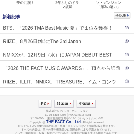
夢の共演！
2年ぶりのドラ
ソ・ガンジュン
マ復帰
「第3の魅力」
全記事
新着記事
BTS、「2026 TMA Best Music 夏」で１位を獲得！
PLAVE、EVANがTOP3入り
RIIZE、8月26日(水)にThe 3rd Japan
Single『Sunburst』発売決定！
NMIXXが、12月9日（水）にJAPAN DEBUT BEST
ALBUM『N=MIXX』で、ワーナーミュージック・ジャ
「2026 THE FACT MUSIC AWARDS」、頂点から話題
パンより待望の日本デビューが決定！！アルバム予約
のグループ・ソロまで全17アーティストが完璧なバラ
もスタート！！
RIIZE、ILLIT、NMIXX、TREASURE、イム・ヨンウ
ンスで集結！
ンらが「2026 THE FACT MUSIC AWARDS」第３弾ラ
インナップに合流！
株式会社SHAREコーポレーション
|
TEL 03-5315-4250
FAX 03-5315-4251
〒160-0004 東京都新宿区四谷4-13-1 クレセントムーン101
THE FACT Co., Ltd.
Copyright @
All right reserved.
THE FACT JAPANの掲載の記事・写真・コンテンツなどの無断転載を禁じます。
すべての内容は、日本の著作権法並びに国際条約により保護されています。
よって、無断複写、転載、配布などの行為は、法律的な制裁を受ける場合があります。