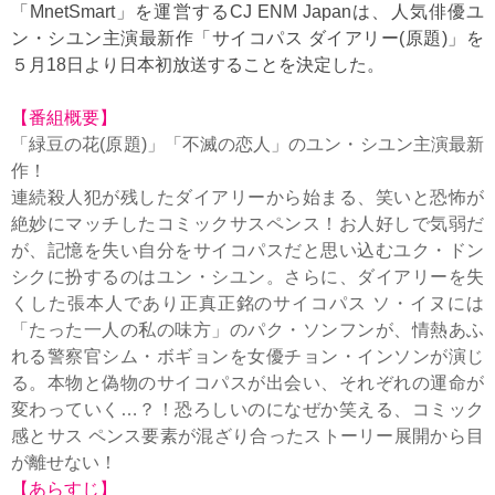
「MnetSmart」を運営するCJ ENM Japanは、人気俳優ユ
ン・シユン主演最新作「サイコパス ダイアリー(原題)」を
５月18日より日本初放送することを決定した。
【番組概要】
「緑豆の花(原題)」「不滅の恋人」のユン・シユン主演最新
作！
連続殺人犯が残したダイアリーから始まる、笑いと恐怖が
絶妙にマッチしたコミックサスペンス！お人好しで気弱だ
が、記憶を失い自分をサイコパスだと思い込むユク・ドン
シクに扮するのはユン・シユン。さらに、ダイアリーを失
くした張本人であり正真正銘のサイコパス ソ・イヌには
「たった一人の私の味方」のパク・ソンフンが、情熱あふ
れる警察官シム・ボギョンを女優チョン・インソンが演じ
る。本物と偽物のサイコパスが出会い、それぞれの運命が
変わっていく…？！恐ろしいのになぜか笑える、コミック
感とサス ペンス要素が混ざり合ったストーリー展開から目
が離せない！
【あらすじ】