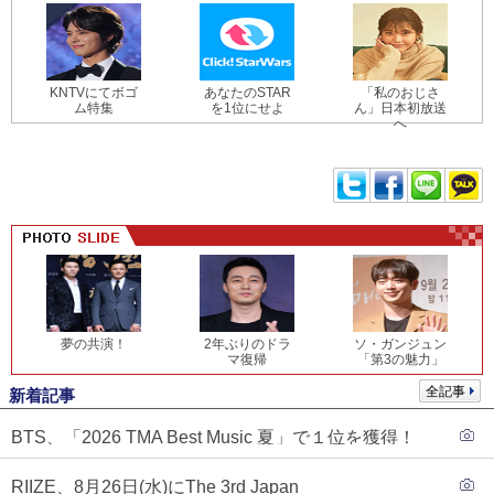
KNTVにてボゴ
あなたのSTAR
「私のおじさ
ム特集
を1位にせよ
ん」日本初放送
へ
夢の共演！
2年ぶりのドラ
ソ・ガンジュン
マ復帰
「第3の魅力」
全記事
新着記事
BTS、「2026 TMA Best Music 夏」で１位を獲得！
PLAVE、EVANがTOP3入り
RIIZE、8月26日(水)にThe 3rd Japan