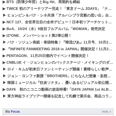
▶
BTS（防弾少年団）とBig Hit、再契約を締結
▶
TWICE 初のアリーナツアー完走！「東京ドーム 2DAYS」「ナゴヤドーム1DAY」「京セラドーム1DAY」2019年ドームツアー開催決定！！
▶
ヒョンビン＆パク・シネ共演「アルハンブラ宮殿の思い出」台本読み現場を公開
▶
NCT 127、全世界注目の全米デビュー！日本初ツアーチケットが早くもプレミア化！？
▶
BoA、10/24（水）9枚目フルアルバム「WOMAN」発売決定
▶
IZ*ONE、メンバーショット第2弾公開！
▶
パク・ソジュン表紙・巻頭特集！『韓流ぴあ』11月号、10月22日（月）発売！
▶
『INFINITE FANMEETING 2018 in JAPAN』開催決定！11月21、22日にパシフィコ横浜にて実施
▶
PENTAGON、11月25日都内でイベント開催決定！
▶
CNBLUE イ・ジョンヒョンのバックステージ・メイキングのダイジェスト映像が公開！
▶
ロイ・キムが初来日ファンミーティング開催！素晴らしい歌声に癒される贅沢な時間
▶
ジョン・ヨンファ新譜「BROTHERS」にちなんだ想像・妄想企画がスタート！
▶
韓国ミュージカル『狂炎ソナタ』、憂いある​ビジュアル初公開!! 主役リョウク、SHIN、KENらのコメントが到着！
▶
DAY6 初のニコニコ動画の放送特番!「DAY6 JAPAN 1st ALBUM「UNLOCK」発売記念 ライブ@ニコ生」を配信決定!
▶
東方神起ライブツアー開催を記念して札幌で展示会、商品コラボが実現！！
Biz
Focus