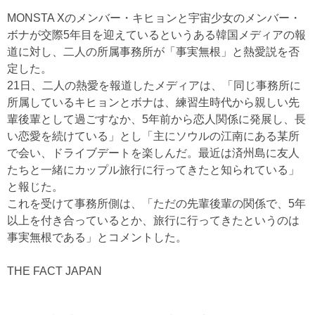
MONSTA Xのメンバー・キヒョンと宇宙少女のメンバー・
ボナが交際5年目を迎えているというある韓国メディアの報
道に対し、二人の所属事務所が「事実無根」と熱愛説を否
定した。
21日、二人の熱愛を報道したメディアは、「同じ事務所に
所属しているキヒョンとボナは、練習生時代から親しい先
輩後輩として過ごすなか、5年前から恋人関係に発展し、長
い恋愛を続けている」とし「主にソウルの江南にある某所
で会い、ドライブデートを楽しんだ。最近は済州島に友人
たちと一緒にカップル旅行に行ってきたと知られている」
と報じた。
これを受けて事務所側は、「ただの先輩後輩の関係で、5年
以上を付き合っているとか、旅行に行ってきたというのは
事実無根である」とコメントした。
THE FACT JAPAN