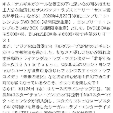
キム・ナムギルがクールな仮面の下に深い心の闇を抱えた
主人公を熱演したサスペンス・ラブストーリー「サメ～愛
の黙示録～」などを、2020年4月22日(水)にコンプリート・
シンプル DVD BOX【期間限定生産】、コンプリート・シ
ンプル Blu-ray BOX【期間限定生産】として、DVD1BOX各
￥5,000+税、Blu-ray1BOX各￥6,000+税で待望のリリー
ス！
また、アジアNo.1野獣アイドルグループ“2PM”のテギョン
がドラマ初主演を果たした、切なさと優しい想いが溢れ出
す感動のトライアングル・ラブ・ファンタジー「君を守る
恋～Ｗｈｏ Ａｒｅ Ｙｏｕ～」、CNBLUEのジョン・ヨンフ
ァがキュートな御曹司を演じたファンタスティック・ラブ
コメディ「未来の選択」などの名作も登場！自宅で過ごす
時間が多くなっている今こそ、イッキミを楽しんで！
さらに、6月24日（水）リリースのラインナップには、“韓
流No.1スター”チャン・ドンゴン×“韓流若手No.1スター”パ
ク・ヒョンシクが初共演し、スタイリッシュなスーツスタ
イルで韓国中を席巻したリーガル・ラブ・エンターテイメ
ント「SUITS/スーツ～運命の選択～」などが発売！