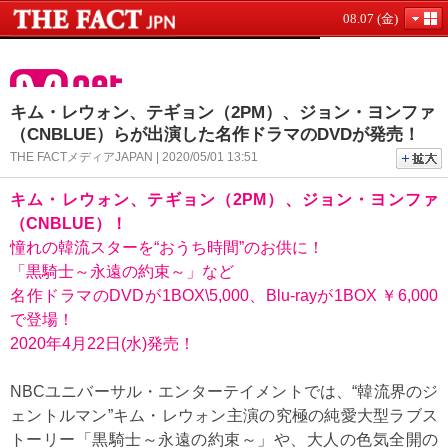
08.07 (金)
キム・レウォン、テギョン（2PM）、ジョン・ヨンファ
（CNBLUE）らが出演した名作ドラマのDVDが発売！
THE FACTメディアJAPAN | 2020/05/01 13:51
キム・レウォン、テギョン（2PM）、ジョン・ヨンファ
（CNBLUE）！
憧れの韓流スターを“おうち時間”のお供に！
「黒騎士～永遠の約束～」など
名作ドラマのDVDが1BOX\5,000、Blu-rayが1BOX ￥6,000
で登場！
2020年4月22日(水)発売！
NBCユニバーサル・エンターテイメントでは、“韓流界のジ
ェントルマン”キム・レウォン主演の究極の純愛大型ラブス
トーリー「黒騎士～永遠の約束～」や、大人の色気全開の