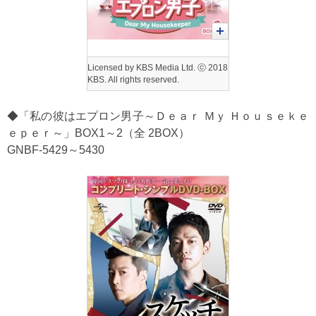
Licensed by KBS Media Ltd. ⓒ 2018
KBS. All rights reserved.
◆「私の彼はエプロン男子～Ｄｅａｒ Ｍｙ Ｈｏｕｓｅｋｅ
ｅｐｅｒ～」BOX1～2（全 2BOX）
GNBF-5429～5430