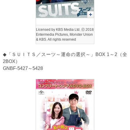
Licensed by KBS Media Ltd. ⓒ 2018
Entermedia Pictures, Monster Union
& KBS. All rights reserved
◆「ＳＵＩＴＳ／スーツ～運命の選択～」BOX 1～2（全
2BOX）
GNBF-5427～5428