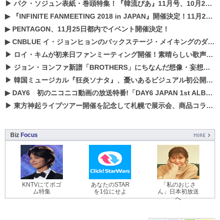
▶
パク・ソジュン表紙・巻頭特集！『韓流ぴあ』11月号、10月22日（月）発売！
▶
『INFINITE FANMEETING 2018 in JAPAN』開催決定！11月21、22日にパシフィコ横浜にて実施
▶
PENTAGON、11月25日都内でイベント開催決定！
▶
CNBLUE イ・ジョンヒョンのバックステージ・メイキングのダイジェスト映像が公開！
▶
ロイ・キムが初来日ファンミーティング開催！素晴らしい歌声に癒される贅沢な時間
▶
ジョン・ヨンファ新譜「BROTHERS」にちなんだ想像・妄想企画がスタート！
▶
韓国ミュージカル『狂炎ソナタ』、憂いある​ビジュアル初公開!! 主役リョウク、SHIN、KENらのコメントが到着！
▶
DAY6 初のニコニコ動画の放送特番!「DAY6 JAPAN 1st ALBUM「UNLOCK」発売記念 ライブ@ニコ生」を配信決定!
▶
東方神起ライブツアー開催を記念して札幌で展示会、商品コラボが実現！！
Biz
Focus
KNTVにてボゴ
あなたのSTAR
「私のおじさ
ム特集
を1位にせよ
ん」日本初放送
へ