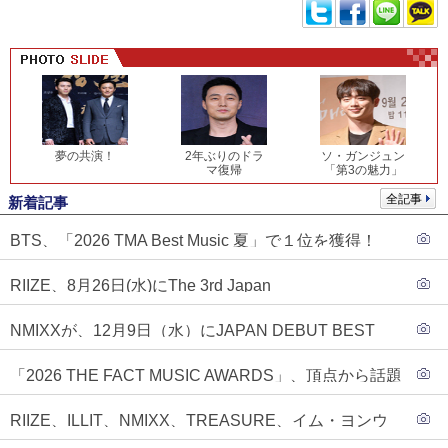
夢の共演！
2年ぶりのドラ
ソ・ガンジュン
マ復帰
「第3の魅力」
全記事
新着記事
BTS、「2026 TMA Best Music 夏」で１位を獲得！
PLAVE、EVANがTOP3入り
RIIZE、8月26日(水)にThe 3rd Japan
Single『Sunburst』発売決定！
NMIXXが、12月9日（水）にJAPAN DEBUT BEST
ALBUM『N=MIXX』で、ワーナーミュージック・ジャ
「2026 THE FACT MUSIC AWARDS」、頂点から話題
パンより待望の日本デビューが決定！！アルバム予約
のグループ・ソロまで全17アーティストが完璧なバラ
もスタート！！
RIIZE、ILLIT、NMIXX、TREASURE、イム・ヨンウ
ンスで集結！