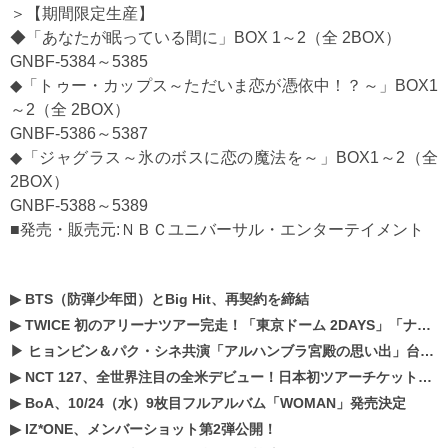
＞【期間限定生産】
◆「あなたが眠っている間に」BOX 1～2（全 2BOX）
GNBF-5384～5385
◆「トゥー・カップス～ただいま恋が憑依中！？～」BOX1
～2（全 2BOX）
GNBF-5386～5387
◆「ジャグラス～氷のボスに恋の魔法を～」BOX1～2（全
2BOX）
GNBF-5388～5389
■発売・販売元:ＮＢＣユニバーサル・エンターテイメント
▶
BTS（防弾少年団）とBig Hit、再契約を締結
▶
TWICE 初のアリーナツアー完走！「東京ドーム 2DAYS」「ナゴヤドーム1DAY」「京セラドーム1DAY」2019年ドームツアー開催決定！！
▶
ヒョンビン＆パク・シネ共演「アルハンブラ宮殿の思い出」台本読み現場を公開
▶
NCT 127、全世界注目の全米デビュー！日本初ツアーチケットが早くもプレミア化！？
▶
BoA、10/24（水）9枚目フルアルバム「WOMAN」発売決定
▶
IZ*ONE、メンバーショット第2弾公開！