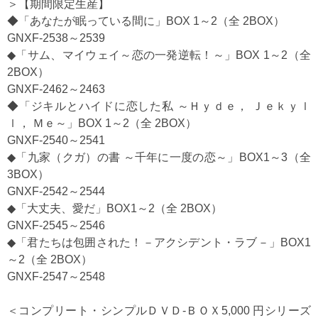
＞【期間限定生産】
◆「あなたが眠っている間に」BOX 1～2（全 2BOX）
GNXF-2538～2539
◆「サム、マイウェイ～恋の一発逆転！～」BOX 1～2（全
2BOX）
GNXF-2462～2463
◆「ジキルとハイドに恋した私 ～Ｈｙｄｅ， Ｊｅｋｙｌ
ｌ， Ｍｅ～」BOX 1～2（全 2BOX）
GNXF-2540～2541
◆「九家（クガ）の書 ～千年に一度の恋～」BOX1～3（全
3BOX）
GNXF-2542～2544
◆「大丈夫、愛だ」BOX1～2（全 2BOX）
GNXF-2545～2546
◆「君たちは包囲された！－アクシデント・ラブ－」BOX1
～2（全 2BOX）
GNXF-2547～2548
＜コンプリート・シンプルＤＶＤ‐ＢＯＸ5,000 円シリーズ