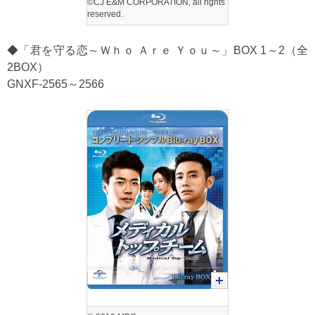
©CJ E&M CORPORATION, all rights
reserved.
◆「君を守る恋～Ｗｈｏ Ａｒｅ Ｙｏｕ～」BOX 1～2（全
2BOX）
GNXF-2565～2566