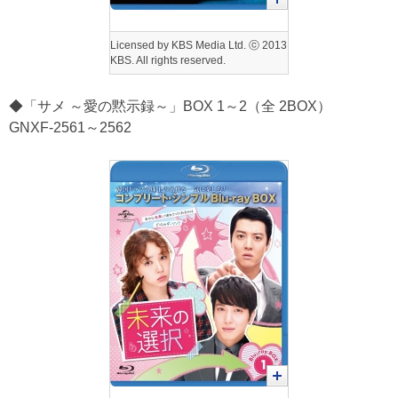
Licensed by KBS Media Ltd. ⓒ 2013
KBS. All rights reserved.
◆「サメ ～愛の黙示録～」BOX 1～2（全 2BOX）
GNXF-2561～2562