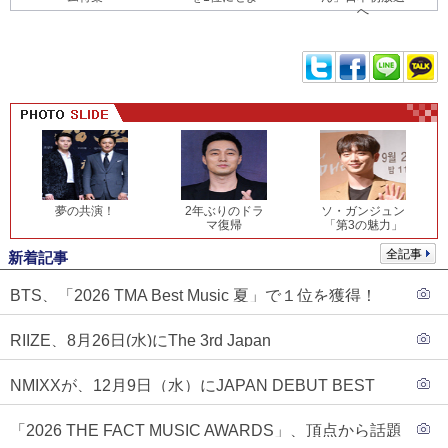
へ
夢の共演！
2年ぶりのドラ
ソ・ガンジュン
マ復帰
「第3の魅力」
全記事
新着記事
BTS、「2026 TMA Best Music 夏」で１位を獲得！
PLAVE、EVANがTOP3入り
RIIZE、8月26日(水)にThe 3rd Japan
Single『Sunburst』発売決定！
NMIXXが、12月9日（水）にJAPAN DEBUT BEST
ALBUM『N=MIXX』で、ワーナーミュージック・ジャ
「2026 THE FACT MUSIC AWARDS」、頂点から話題
パンより待望の日本デビューが決定！！アルバム予約