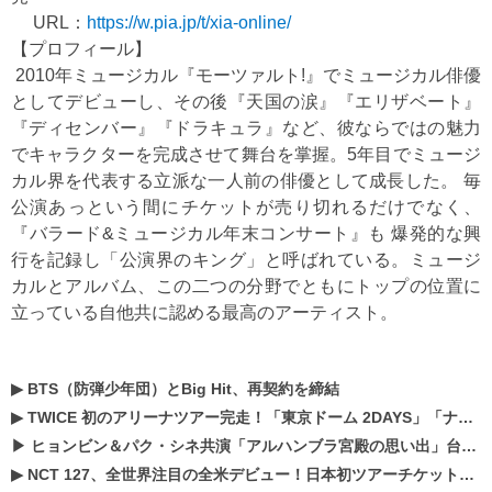
URL：
https://w.pia.jp/t/xia-online/
【プロフィール】
2010年ミュージカル『モーツァルト!』でミュージカル俳優
としてデビューし、その後『天国の涙』『エリザベート』
『ディセンバー』『ドラキュラ』など、彼ならではの魅力
でキャラクターを完成させて舞台を掌握。5年目でミュージ
カル界を代表する立派な一人前の俳優として成長した。 毎
公演あっという間にチケットが売り切れるだけでなく、
『バラード&ミュージカル年末コンサート』も 爆発的な興
行を記録し「公演界のキング」と呼ばれている。ミュージ
カルとアルバム、この二つの分野でともにトップの位置に
立っている自他共に認める最高のアーティスト。
▶
BTS（防弾少年団）とBig Hit、再契約を締結
▶
TWICE 初のアリーナツアー完走！「東京ドーム 2DAYS」「ナゴヤドーム1DAY」「京セラドーム1DAY」2019年ドームツアー開催決定！！
▶
ヒョンビン＆パク・シネ共演「アルハンブラ宮殿の思い出」台本読み現場を公開
▶
NCT 127、全世界注目の全米デビュー！日本初ツアーチケットが早くもプレミア化！？