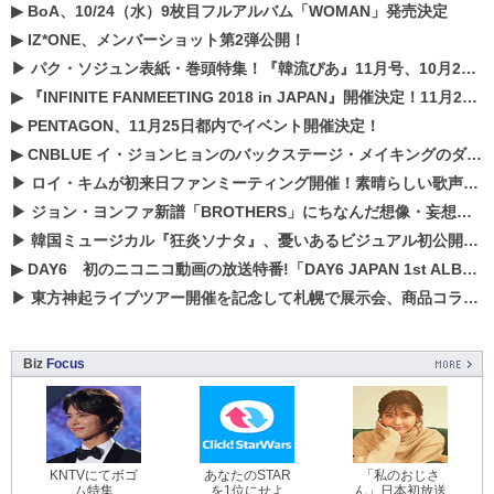
▶
BoA、10/24（水）9枚目フルアルバム「WOMAN」発売決定
▶
IZ*ONE、メンバーショット第2弾公開！
▶
パク・ソジュン表紙・巻頭特集！『韓流ぴあ』11月号、10月22日（月）発売！
▶
『INFINITE FANMEETING 2018 in JAPAN』開催決定！11月21、22日にパシフィコ横浜にて実施
▶
PENTAGON、11月25日都内でイベント開催決定！
▶
CNBLUE イ・ジョンヒョンのバックステージ・メイキングのダイジェスト映像が公開！
▶
ロイ・キムが初来日ファンミーティング開催！素晴らしい歌声に癒される贅沢な時間
▶
ジョン・ヨンファ新譜「BROTHERS」にちなんだ想像・妄想企画がスタート！
▶
韓国ミュージカル『狂炎ソナタ』、憂いある​ビジュアル初公開!! 主役リョウク、SHIN、KENらのコメントが到着！
▶
DAY6 初のニコニコ動画の放送特番!「DAY6 JAPAN 1st ALBUM「UNLOCK」発売記念 ライブ@ニコ生」を配信決定!
▶
東方神起ライブツアー開催を記念して札幌で展示会、商品コラボが実現！！
Biz
Focus
KNTVにてボゴ
あなたのSTAR
「私のおじさ
ム特集
を1位にせよ
ん」日本初放送