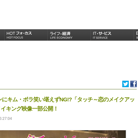
にキム・ボラ笑い堪えずNG!?「タッチ～恋のメイクアッ
りメイキング映像一部公開！
6:27:04