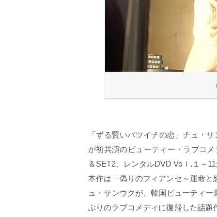
（
「ずる賢いバツイチの恋」チュ・サ
が初共演のビューティー・ラブコメデ
＆SET2、レンタルDVD Voｌ.１～
本作は「偽りのフィアンセ～運命と
ュ・サンウクが、韓国ビューティー業
ぶりのラブコメディに復帰した話題