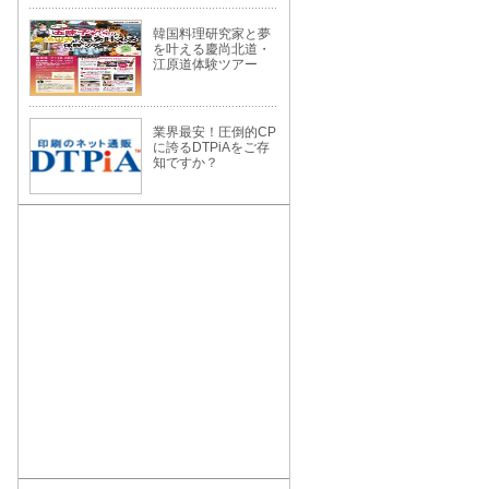
韓国料理研究家と夢
を叶える慶尚北道・
江原道体験ツアー
業界最安！圧倒的CP
に誇るDTPiAをご存
知ですか？