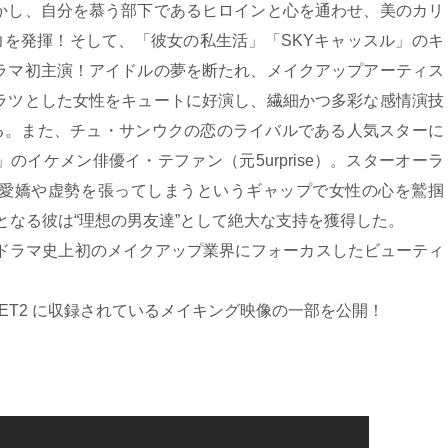
かし、自分を慕う部下であるヒロインと心を通わせ、美のカリ
力を発揮！そして、「彼女の私生活」「SKYキャッスル」のキ
ラマ初主演！アイドルの夢を断たれ、メイクアップアーティス
ラツとした女性をキュートに好演し、繊細かつ多彩な感情演技
する。また、チュ・サンウクの恋のライバルである人気スターに
のイケメン俳優イ・テファン（元5urprise）。スターオーラ
愛嬌や虚勢を張ってしまうというギャップで女性の心を鷲掴
となる彼は“理想の男友達”として絶大な支持を獲得した。
国ドラマ史上初のメイクアップ業界にフォーカスしたビューティ
-SET2 に収録されているメイキング映像の一部を公開！