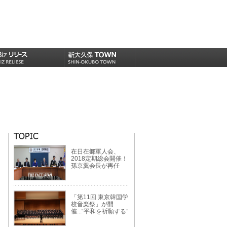
在日在郷軍人会、
2018定期総会開催！
孫京翼会長が再任
「第11回 東京韓国学
校音楽祭」が開
催...“平和を祈願する”