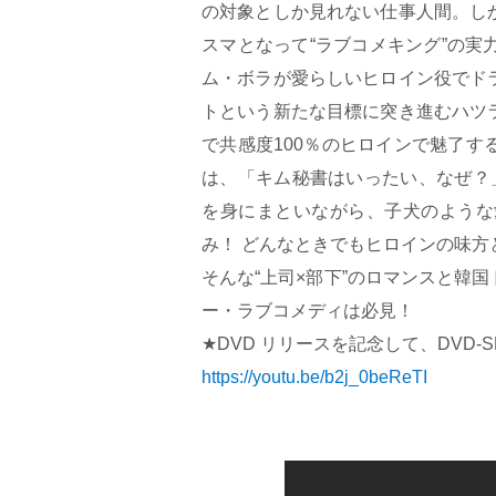
の対象としか見れない仕事人間。し
スマとなって“ラブコメキング”の実
ム・ボラが愛らしいヒロイン役でド
トという新たな目標に突き進むハツ
で共感度100％のヒロインで魅了
は、「キム秘書はいったい、なぜ？」
を身にまといながら、子犬のような
み！ どんなときでもヒロインの味方
そんな“上司×部下”のロマンスと韓
ー・ラブコメディは必見！
★DVD リリースを記念して、DVD
https://youtu.be/b2j_0beReTI