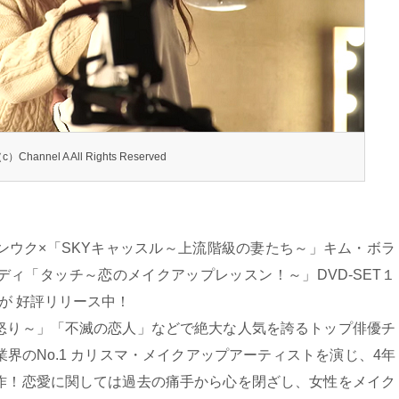
c）Channel A All Rights Reserved
ンウク×「SKYキャッスル～上流階級の妻たち～」キム・ボラ
ィ「タッチ～恋のメイクアップレッスン！～」DVD-SET１
11が 好評リリース中！
怒り～」「不滅の恋人」などで絶大な人気を誇るトップ俳優チ
界のNo.1 カリスマ・メイクアップアーティストを演じ、4年
作！恋愛に関しては過去の痛手から心を閉ざし、女性をメイク