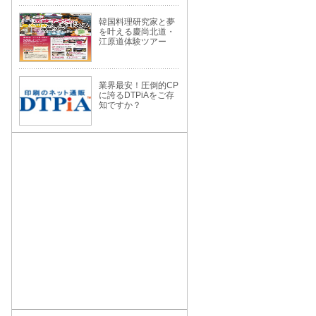
韓国料理研究家と夢
を叶える慶尚北道・
江原道体験ツアー
業界最安！圧倒的CP
に誇るDTPiAをご存
知ですか？