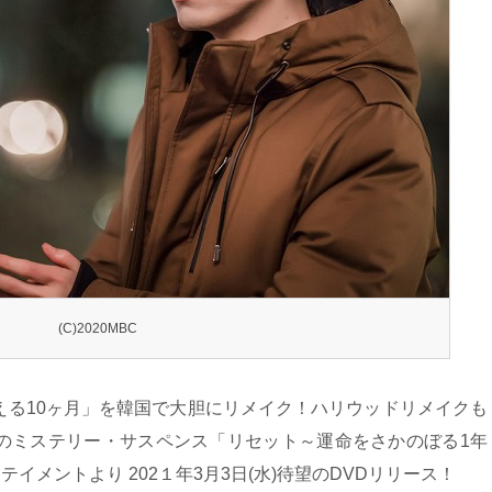
(C)2020MBC
える10ヶ月」を韓国で大胆にリメイク！ハリウッドリメイクも
のミステリー・サスペンス「リセット～運命をさかのぼる1年
テイメントより 202１年3月3日(水)待望のDVDリリース！