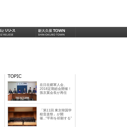
在日在郷軍人会、
2018定期総会開催！
孫京翼会長が再任
「第11回 東京韓国学
校音楽祭」が開
催...“平和を祈願する”