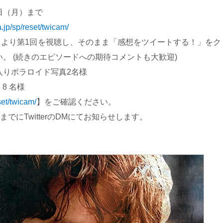
5日（月）まで
a.jp/sp/reset/twicam/
トより第1回を視聴し、そのまま「感想をツイートする！」をク
。 (続きのエピソードへの期待コメントも大歓迎)
入りポラロイド写真2名様
8 名様
set/twicam/
】をご確認ください。
までにTwitterのDMにてお知らせします。