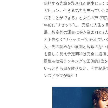
信頼する先輩を殺された刑事ヒョン
ガヒョン。生きる気力を失っていた
戻ることができる」と女性の声で電
年前に“リセット”し、完璧な人生
展。想定外の運命に巻き込まれた2
と予告なく“リセッター”が死んで
人、先の読めない展開と容赦のない
も怪しく見え予定調和は完全に崩壊
題性＆検索ランキングで圧倒的1位
いっときも目が離せない、今世紀最
ンスドラマが誕生！