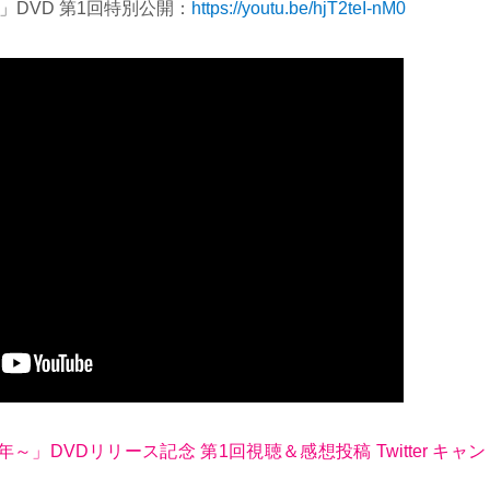
DVD 第1回特別公開：
https://youtu.be/hjT2teI-nM0
～」DVDリリース記念 第1回視聴＆感想投稿 Twitter キャン