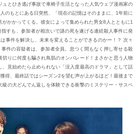
ジュとひき逃げ事故で車椅子生活となった人気ウェブ漫画家の
2人のもとにある日突然、「現在の記憶はそのままに、1年前に
話がかかってくる。彼女によって集められた男女8人とともに1
を目指すも、参加者が相次いで謎の死を遂げる連続殺人事件に発
人は事件を解決し、未来を変えることができるのかー！？ 次々
いく事件の容疑者は、参加者全員。息つく間もなく押し寄せる殺
裏切りに何度も騙され鳥肌のオンパレード！まさかと思う人物
し、見始めたら止められない「没入度最高のドラマ」として話
を獲得、最終話ではシーズン2を望む声が上がるほど！最後まで
大級の大どんでん返しを体験できる衝撃のミステリー・サスペ