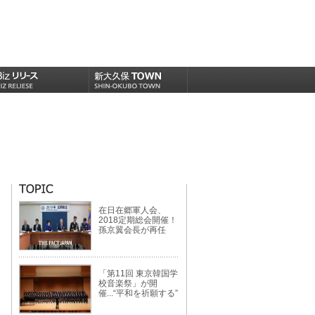
在日在郷軍人会、
2018定期総会開催！
孫京翼会長が再任
「第11回 東京韓国学
校音楽祭」が開
催...“平和を祈願する”