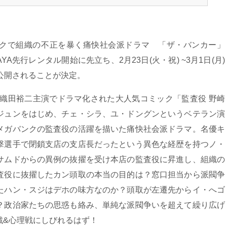
クで組織の不正を暴く痛快社会派ドラマ 「ザ・バンカー」
AYA先行レンタル開始に先立ち、2月23日(火・祝) ~3月1日(月)
料公開されることが決定。
て織田裕二主演でドラマ化された大人気コミック「監査役 野崎
ジュンをはじめ、チェ・シラ、ユ・ドングンというベテラン演
メガバンクの監査役の活躍を描いた痛快社会派ドラマ。名優キ
撃選手で閉鎖支店の支店長だったという異色な経歴を持つノ・
サムドからの異例の抜擢を受け本店の監査役に昇進し、組織の
査役に抜擢したカン頭取の本当の目的は？窓口担当から派閥争
たハン・スジはデホの味方なのか？頭取が左遷先からイ・へゴ
？政治家たちの思惑も絡み、単純な派閥争いを超えて繰り広げ
戦&心理戦にしびれるはず！