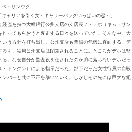
、ペ・サンウク
「キャリアを引く女～キャリーバッグいっぱいの恋～」
う経歴を持つ大韓銀行公州支店の支店長ノ・デホ（キム・サン
を作ってもらおうと奔走する日々を送っていた。そんな中、大
という方針を打ち出し、公州支店も閉鎖の危機に直面する。デ
するも、結局公州支店は閉鎖されることに。ところがデホは監
まる。なぜ自分が監査役を任されたのか腑に落ちないデホだっ
ユ・ドングン）による指示だった。部下だった女性行員の自殺
メンバーと共に不正を暴いていく。しかしその先には巨大な組
3Y