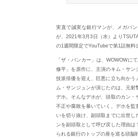
実直で誠実な銀行マンが、メガバン
が、2021年3月3日（水）よりTSUT
の1週間限定でYouTubeで第1話無
「ザ・バンカー」は、WOWOWに
修平」を原作に、主演のキム・サン
技派俳優を迎え、巨悪に立ち向かう
ム・サンジュンが演じたのは、元射
デホ。そんなデホが、頭取のカン・
不正や腐敗を暴いていく。デホを監
いを切り抜け、副頭取までに出世し
ンを副頭取として呼び戻した理由は
られる銀行のトップの座を巡る頭脳