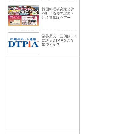
韓国料理研究家と夢
を叶える慶尚北道・
江原道体験ツアー
業界最安！圧倒的CP
に誇るDTPiAをご存
知ですか？