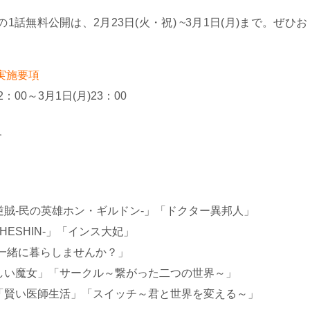
話無料公開は、2月23日(火・祝) ~3月1日(月)まで。ぜひお
実施要項
：00～3月1日(月)23：00
す
賊-民の英雄ホン・ギルドン-」「ドクター異邦人」
ESHIN-」「インス大妃」
一緒に暮らしませんか？」
しい魔女」「サークル～繋がった二つの世界～」
「賢い医師生活」「スイッチ～君と世界を変える～」