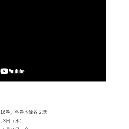
／16巻／各巻本編各２話
3月3日（水）