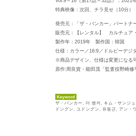
Vol.9～16（第17話～32話）：20
特典映像：次回、チラ見せ（10分）
発売元：「ザ・バンカー」パートナ
販売元：【レンタル】 カルチュア
製作年：2019年 製作国：韓国
仕様：カラー／16:9／ドルビーデジ
※商品デザイン、仕様は変更になる
原作:周良貨・能田茂「監査役野崎修平
Keyword
ザ・バンカー
,
더 뱅커
,
キム・サンジュ
ドングン
,
ユドングン
,
유동근
,
アン・