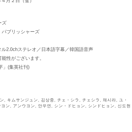
21年４月２日（金）
ーズ
・パブリッシャーズ
タル2.0chステレオ／日本語字幕／韓国語音声
可能性がございます。
」(集英社刊)
ン
,
キムサンジュン
,
김상중
,
チェ・シラ
,
チェシラ
,
채시라
,
ユ・
ウヨン
,
アンウヨン
,
안우연
,
シン・ドヒョン
,
シンドヒョン
,
신도현