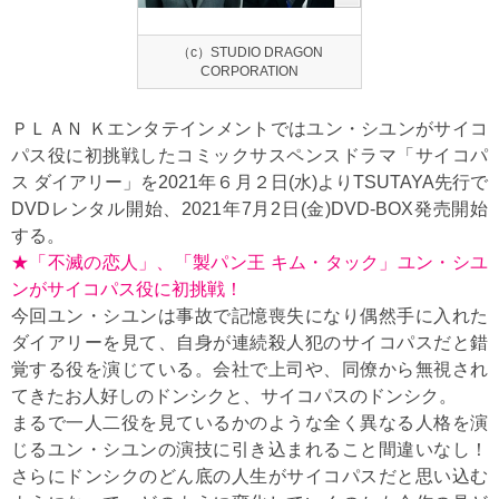
（c）STUDIO DRAGON
CORPORATION
ＰＬＡＮ Ｋエンタテインメントではユン・シユンがサイコ
パス役に初挑戦したコミックサスペンスドラマ「サイコパ
ス ダイアリー」を2021年６月２日(水)よりTSUTAYA先行で
DVDレンタル開始、2021年7月2日(金)DVD-BOX発売開始
する。
★「不滅の恋人」、「製パン王 キム・タック」ユン・シユ
ンがサイコパス役に初挑戦！
今回ユン・シユンは事故で記憶喪失になり偶然手に入れた
ダイアリーを見て、自身が連続殺人犯のサイコパスだと錯
覚する役を演じている。会社で上司や、同僚から無視され
てきたお人好しのドンシクと、サイコパスのドンシク。
まるで一人二役を見ているかのような全く異なる人格を演
じるユン・シユンの演技に引き込まれること間違いなし！
さらにドンシクのどん底の人生がサイコパスだと思い込む