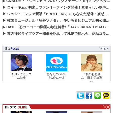
▶
CNBLUE イ・ジョンヒョンのバックステージ・メイキングのダイジェスト映像が公開！
▶
ロイ・キムが初来日ファンミーティング開催！素晴らしい歌声に癒される贅沢な時間
▶
ジョン・ヨンファ新譜「BROTHERS」にちなんだ想像・妄想企画がスタート！
▶
韓国ミュージカル『狂炎ソナタ』、憂いある​ビジュアル初公開!! 主役リョウク、SHIN、KENらのコメントが到着！
▶
DAY6 初のニコニコ動画の放送特番!「DAY6 JAPAN 1st ALBUM「UNLOCK」発売記念 ライブ@ニコ生」を配信決定!
▶
東方神起ライブツアー開催を記念して札幌で展示会、商品コラボが実現！！
Biz
Focus
KNTVにてボゴ
あなたのSTAR
「私のおじさ
ム特集
を1位にせよ
ん」日本初放送
へ