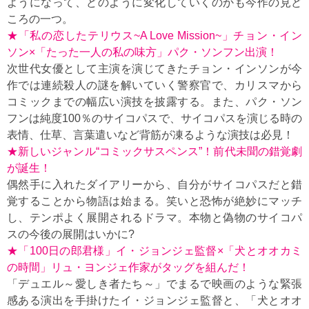
ようになって、どのように変化していくのかも今作の見ど
ころの一つ。
★「私の恋したテリウス~A Love Mission~」チョン・イン
ソン×「たった一人の私の味方」パク・ソンフン出演！
次世代女優として主演を演じてきたチョン・インソンが今
作では連続殺人の謎を解いていく警察官で、カリスマから
コミックまでの幅広い演技を披露する。また、パク・ソン
フンは純度100％のサイコパスで、サイコパスを演じる時の
表情、仕草、言葉遣いなど背筋が凍るような演技は必見！
★新しいジャンル“コミックサスペンス”！前代未聞の錯覚劇
が誕生！
偶然手に入れたダイアリーから、自分がサイコパスだと錯
覚することから物語は始まる。笑いと恐怖が絶妙にマッチ
し、テンポよく展開されるドラマ。本物と偽物のサイコパ
スの今後の展開はいかに?
★「100日の郎君様」イ・ジョンジェ監督×「犬とオオカミ
の時間」リュ・ヨンジェ作家がタッグを組んだ！
「デュエル～愛しき者たち～」でまるで映画のような緊張
感ある演出を手掛けたイ・ジョンジェ監督と、「犬とオオ