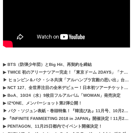
▶
BTS（防弾少年団）とBig Hit、再契約を締結
▶
TWICE 初のアリーナツアー完走！「東京ドーム 2DAYS」「ナゴヤドーム1DAY」「京セラドーム1DAY」2019年ドームツアー開催決定！！
▶
ヒョンビン＆パク・シネ共演「アルハンブラ宮殿の思い出」台本読み現場を公開
▶
NCT 127、全世界注目の全米デビュー！日本初ツアーチケットが早くもプレミア化！？
▶
BoA、10/24（水）9枚目フルアルバム「WOMAN」発売決定
▶
IZ*ONE、メンバーショット第2弾公開！
▶
パク・ソジュン表紙・巻頭特集！『韓流ぴあ』11月号、10月22日（月）発売！
▶
『INFINITE FANMEETING 2018 in JAPAN』開催決定！11月21、22日にパシフィコ横浜にて実施
▶
PENTAGON、11月25日都内でイベント開催決定！