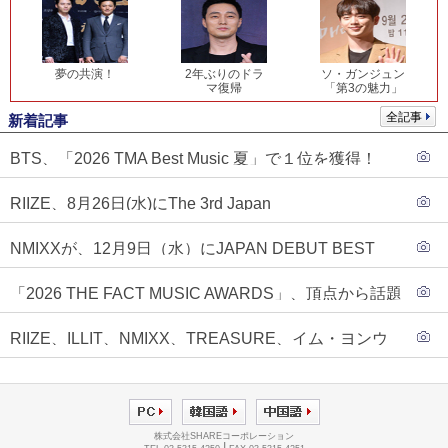
夢の共演！
2年ぶりのドラ
ソ・ガンジュン
マ復帰
「第3の魅力」
全記事
新着記事
BTS、「2026 TMA Best Music 夏」で１位を獲得！
PLAVE、EVANがTOP3入り
RIIZE、8月26日(水)にThe 3rd Japan
Single『Sunburst』発売決定！
NMIXXが、12月9日（水）にJAPAN DEBUT BEST
ALBUM『N=MIXX』で、ワーナーミュージック・ジャ
「2026 THE FACT MUSIC AWARDS」、頂点から話題
パンより待望の日本デビューが決定！！アルバム予約
のグループ・ソロまで全17アーティストが完璧なバラ
もスタート！！
RIIZE、ILLIT、NMIXX、TREASURE、イム・ヨンウ
ンスで集結！
ンらが「2026 THE FACT MUSIC AWARDS」第３弾ラ
インナップに合流！
株式会社SHAREコーポレーション
|