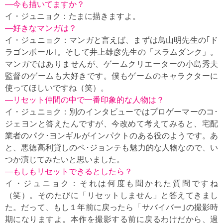
—今も描いてますか？
イ・ジュニョク：たまに描きますよ。
—好きなマンガは？
イ・ジュニョク：マンガと言えば、まずは鳥山明先生の｢ド
ラゴンボール｣。そして井上雄彦先生の「スラムダンク」。
マンガではありませんが、ゲームクリエーターの小島秀夫
監督のゲームも大好きです。僕もゲームのキャラクターに
使ってほしいですね（笑）。
—リセット仲間の中で一番印象的な人物は？
イ・ジュニョク：別のインタビューではプロゲーマーのコ･
ジェヨンと答えたんですが、今改めて考えてみると、宅配
業者のパク･ヨンギルがインパクトのある役のようです。あ
と、悪徳高利貸しのペ･ジョンテも魅力的な人物なので、い
つか演じてみたいと思いました。
—もしもリセットできるとしたら？
イ・ジュニョク：それは何度も聞かれた質問ですね
（笑）。そのたびに「リセットしません」と答えてきまし
た。だって、もし１年前に戻ったら「サバイバー｣の撮影時
期になりますよ。本作を撮影する前に戻るわけだから、過