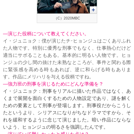
（C）2020MBC
—演じた役柄について教えてください。
イ・ジュニョク：僕が演じたチ･ヒョンジュはごくありふれ
た人物です。特別に優秀な刑事でもなく、仕事熱心だけど
適当にサボることもある。基本的に明るい人物です。ヒョ
ンジュの少し間の抜けた未熟なところが、事件と関わる際
に緊張感を高める時もあれば、逆に和らげる時もありま
す。作品にメリハリを与える役柄ですね。
—強力班の刑事を演じるためにどんな準備を？
イ・ジュニョク：刑事をリアルに描いた作品ではなく、あ
くまで展開を面白くするための人物設定であり、謎を解く
ための要素として刑事が登場します。刑事役だからこうし
たというより、シリアスになりがちなドラマですから、そ
れを緩和するように念じて演じました。暗い作品にならな
いよう、ヒョンジュの明るさを強調したんです。