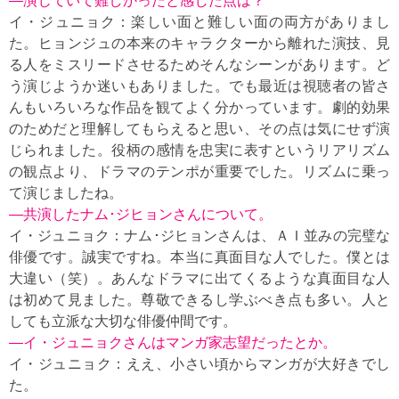
—演じていて難しかったと感じた点は？
イ・ジュニョク：楽しい面と難しい面の両方がありまし
た。ヒョンジュの本来のキャラクターから離れた演技、見
る人をミスリードさせるためそんなシーンがあります。ど
う演じようか迷いもありました。でも最近は視聴者の皆さ
んもいろいろな作品を観てよく分かっています。劇的効果
のためだと理解してもらえると思い、その点は気にせず演
じられました。役柄の感情を忠実に表すというリアリズム
の観点より、ドラマのテンポが重要でした。リズムに乗っ
て演じましたね。
—共演したナム･ジヒョンさんについて。
イ・ジュニョク：ナム･ジヒョンさんは、ＡＩ並みの完璧な
俳優です。誠実ですね。本当に真面目な人でした。僕とは
大違い（笑）。あんなドラマに出てくるような真面目な人
は初めて見ました。尊敬できるし学ぶべき点も多い。人と
しても立派な大切な俳優仲間です。
—イ・ジュニョクさんはマンガ家志望だったとか。
イ・ジュニョク：ええ、小さい頃からマンガが大好きでし
た。