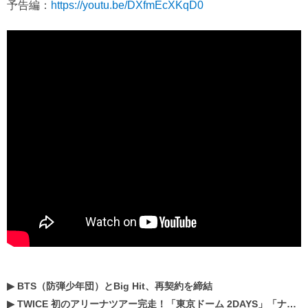
予告編：
https://youtu.be/DXfmEcXKqD0
▶
BTS（防弾少年団）とBig Hit、再契約を締結
▶
TWICE 初のアリーナツアー完走！「東京ドーム 2DAYS」「ナゴヤドーム1DAY」「京セラドーム1DAY」2019年ドームツアー開催決定！！