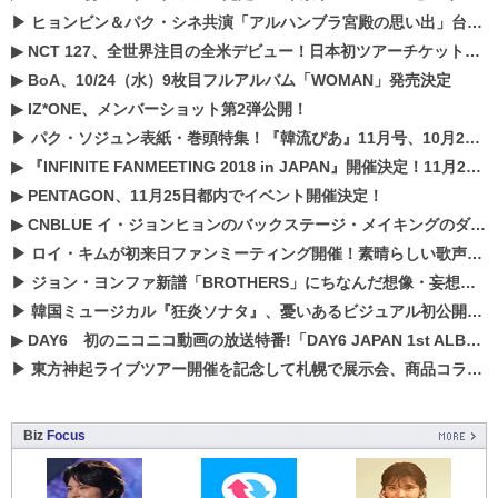
▶
ヒョンビン＆パク・シネ共演「アルハンブラ宮殿の思い出」台本読み現場を公開
▶
NCT 127、全世界注目の全米デビュー！日本初ツアーチケットが早くもプレミア化！？
▶
BoA、10/24（水）9枚目フルアルバム「WOMAN」発売決定
▶
IZ*ONE、メンバーショット第2弾公開！
▶
パク・ソジュン表紙・巻頭特集！『韓流ぴあ』11月号、10月22日（月）発売！
▶
『INFINITE FANMEETING 2018 in JAPAN』開催決定！11月21、22日にパシフィコ横浜にて実施
▶
PENTAGON、11月25日都内でイベント開催決定！
▶
CNBLUE イ・ジョンヒョンのバックステージ・メイキングのダイジェスト映像が公開！
▶
ロイ・キムが初来日ファンミーティング開催！素晴らしい歌声に癒される贅沢な時間
▶
ジョン・ヨンファ新譜「BROTHERS」にちなんだ想像・妄想企画がスタート！
▶
韓国ミュージカル『狂炎ソナタ』、憂いある​ビジュアル初公開!! 主役リョウク、SHIN、KENらのコメントが到着！
▶
DAY6 初のニコニコ動画の放送特番!「DAY6 JAPAN 1st ALBUM「UNLOCK」発売記念 ライブ@ニコ生」を配信決定!
▶
東方神起ライブツアー開催を記念して札幌で展示会、商品コラボが実現！！
Biz
Focus