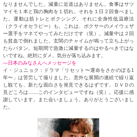
なりませんでした。減量に近道はありません。食事はサツ
マイモ１本と鶏の胸肉を１切れ。それを１日２回食べまし
た。運動は筋トレとボクシング。それに全身性低温療法
（クライオセラピー）も。これは、ボクサーのメイウェザ
ー選手をマネてやってみただけです（笑）。減量中は２回
も貧血で倒れました。玄関のチャイムが鳴って立ち上がっ
たらバタン。短期間で急激に減量するのはやるべきではな
いですね。絶対にダメ。気分が落ち込みます。
—日本のみなさんへメッセージを
イ・ジュニョク：ドラマ「リセット〜運命をさかのぼる1
年〜」は苦労して撮りました。意外な展開の連続で繰り返
し観ても、新たな面白さを発見できるはずです。ＤＶＤの
見どころは……このインタビューですね（笑）。応援に感
謝しています。また会いましょう。ありがとうございまし
た。