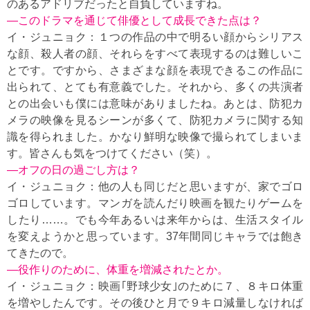
のあるアドリブだったと自負していますね。
—このドラマを通じて俳優として成長できた点は？
イ・ジュニョク：１つの作品の中で明るい顔からシリアス
な顔、殺人者の顔、それらをすべて表現するのは難しいこ
とです。ですから、さまざまな顔を表現できるこの作品に
出られて、とても有意義でした。それから、多くの共演者
との出会いも僕には意味がありましたね。あとは、防犯カ
メラの映像を見るシーンが多くて、防犯カメラに関する知
識を得られました。かなり鮮明な映像で撮られてしまいま
す。皆さんも気をつけてください（笑）。
—オフの日の過ごし方は？
イ・ジュニョク：他の人も同じだと思いますが、家でゴロ
ゴロしています。マンガを読んだり映画を観たりゲームを
したり……。でも今年あるいは来年からは、生活スタイル
を変えようかと思っています。37年間同じキャラでは飽き
てきたので。
—役作りのために、体重を増減されたとか。
イ・ジュニョク：映画｢野球少女｣のために７、８キロ体重
を増やしたんです。その後ひと月で９キロ減量しなければ