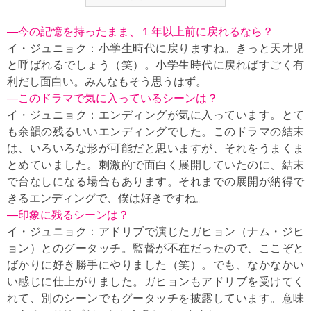
—今の記憶を持ったまま、１年以上前に戻れるなら？
イ・ジュニョク：小学生時代に戻りますね。きっと天才児
と呼ばれるでしょう（笑）。小学生時代に戻ればすごく有
利だし面白い。みんなもそう思うはず。
—このドラマで気に入っているシーンは？
イ・ジュニョク：エンディングが気に入っています。とて
も余韻の残るいいエンディングでした。このドラマの結末
は、いろいろな形が可能だと思いますが、それをうまくま
とめていました。刺激的で面白く展開していたのに、結末
で台なしになる場合もあります。それまでの展開が納得で
きるエンディングで、僕は好きですね。
—印象に残るシーンは？
イ・ジュニョク：アドリブで演じたガヒョン（ナム・ジヒ
ョン）とのグータッチ。監督が不在だったので、ここぞと
ばかりに好き勝手にやりました（笑）。でも、なかなかい
い感じに仕上がりました。ガヒョンもアドリブを受けてく
れて、別のシーンでもグータッチを披露しています。意味