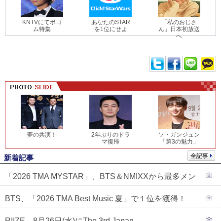
KNTVにてボゴ
あなたのSTAR
「私のおじさ
ム特集
を1位にせよ
ん」日本初放送
へ
夢の共演！
2年ぶりのドラ
ソ・ガンジュン
マ復帰
「第3の魅力」
全記事
新着記事
「2026 TMA MYSTAR」、BTS＆NMIXXから最多メン
バーが決戦進出…記念すべき初受賞の行方は？
BTS、「2026 TMA Best Music 夏」で１位を獲得！
PLAVE、EVANがTOP3入り
RIIZE、8月26日(水)にThe 3rd Japan