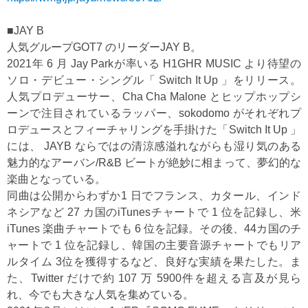
■JAY B
人気グループGOT7 のリーダーJAY B。
2021年 6 月 Jay Parkが率いる H1GHR MUSIC より待望の
ソロ・デビュー・シングル「 Switch It Up 」をリリース。
人気プロデューサー、Cha Cha Malone とヒップホップシ
ーンで注目されているラッパー、sokodomo がそれぞれプ
ロデュースとフィーチャリングを手掛けた「Switch It Up 」
には、 JAYB ならではの清涼感溢れながらも湿り気のある
魅力的なアーバン/R&B ビートが絶妙に相まって、夢幻的な
楽曲となっている。
同曲は公開からわずか1 日でフランス、カタール、インド
ネシアなど 27 カ国のiTunesチャートで 1 位を記録し、米
iTunes 楽曲チャートでも 6 位を記録。その後、44カ国のチ
ャートで 1 位を記録し、韓国の主要音源チャートでもリア
ルタイム 3位を獲得するなど、良好な実績を果たした。ま
た、Twitter だけで約 107 万 5900件を超える言及が見ら
れ、今でも大きな人気を集めている。