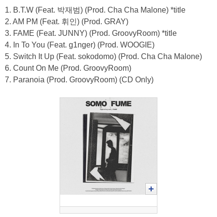
1. B.T.W (Feat. 박재범) (Prod. Cha Cha Malone) *title
2. AM PM (Feat. 휘인) (Prod. GRAY)
3. FAME (Feat. JUNNY) (Prod. GroovyRoom) *title
4. In To You (Feat. g1nger) (Prod. WOOGIE)
5. Switch It Up (Feat. sokodomo) (Prod. Cha Cha Malone)
6. Count On Me (Prod. GroovyRoom)
7. Paranoia (Prod. GroovyRoom) (CD Only)