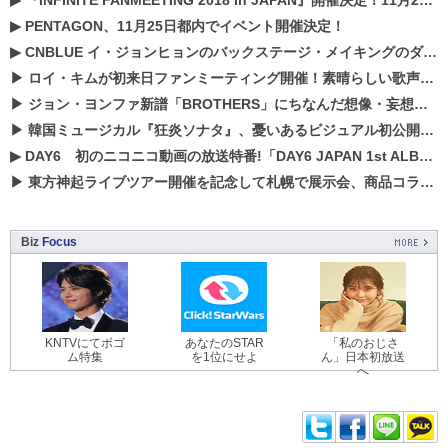
▶
『INFINITE FANMEETING 2018 in JAPAN』開催決定！11月21、22日にパシフィコ横浜にて実施
▶
PENTAGON、11月25日都内でイベント開催決定！
▶
CNBLUE イ・ジョンヒョンのバックステージ・メイキングのダイジェスト映像が公開！
▶
ロイ・キムが初来日ファンミーティング開催！素晴らしい歌声に癒される贅沢な時間
▶
ジョン・ヨンファ新譜「BROTHERS」にちなんだ想像・妄想企画がスタート！
▶
韓国ミュージカル『狂炎ソナタ』、憂いある​ビジュアル初公開!! 主役リョウク、SHIN、KENらのコメントが到着！
▶
DAY6 初のニコニコ動画の放送特番!「DAY6 JAPAN 1st ALBUM「UNLOCK」発売記念 ライブ@ニコ生」を配信決定!
▶
東方神起ライブツアー開催を記念して札幌で展示会、商品コラボが実現！！
Biz
Focus
KNTVにてボゴ
あなたのSTAR
「私のおじさ
ム特集
を1位にせよ
ん」日本初放送
へ