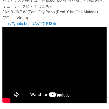
た！ビデオの中では、踊るJAY Bの姿も見ることが出来る。
ミュージックビデオはこちら：
JAY B - B.T.W (Feat. Jay Park) (Prod. Cha Cha Malone)
(Official Video)
https://youtu.be/cUAsTQUU3xk