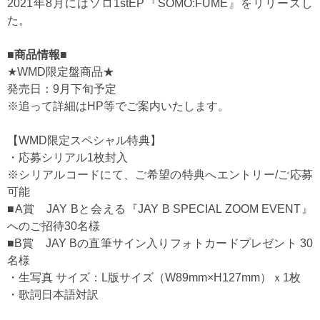
2021年8月にはソロ1stEP『SOMO:FUME』をリリースし
た。
■商品情報■
★WMD限定盤商品★
発売日：9月下旬予定
※追って詳細はHP等でご案内いたします。
【WMD限定スペシャル特典】
・応募シリアル1枚封入
※シリアルコードにて、ご希望の特典へエントリー/ご応募
可能
■A賞 JAY Bと会える『JAY B SPECIAL ZOOM EVENT』
へのご招待30名様
■B賞 JAY Bの直筆サイン入りフォトカードプレゼント 30
名様
・生写真 サイズ：L版サイズ（W89mm×H127mm）ｘ1枚
・歌詞日本語対訳