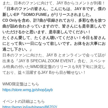
また、日本のファンに向けて、JAY Bからコメントが到着！
「日本のファンの皆さん、こんにちは、JAY Bです。僕の
新しいEP『SOMO:FUME』がリリースされました。
CD Onlyを含め、計7曲が収録されており、多彩な色を放つ
曲が詰め合わさっていますので、
皆さんにも是非楽しんで
いただけるかと思います、是非楽しんでください！
たくさん愛して、たくさん聴いてください！今日も皆さん
にとって良い一日になって欲しいです。
お体をお大事にお
過ごし下さい。」
日本のファンに向けた、JAY B とオンラインで会って話が
出来る『JAY B SPECIAL ZOOM EVENT』含む、スペシャ
ル特典の付いたWMD限定盤のリリースも9月下旬に決定し
ており、益々活躍するJAY Bから目が離せない！
WMD限定盤はこちら
https://store.wmg.jp/shop/jayb
イベントの詳細はこちら
https://wmg.jp/jayb/news/86702/