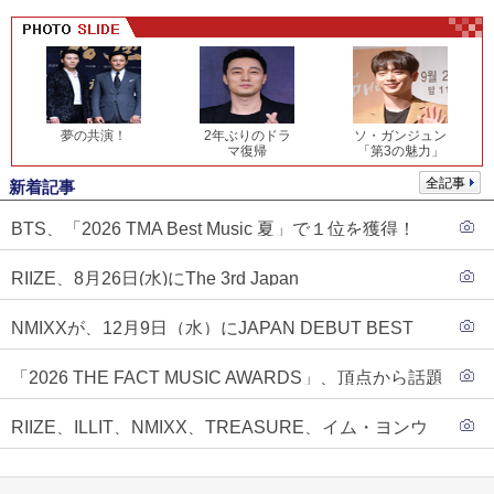
夢の共演！
2年ぶりのドラ
ソ・ガンジュン
マ復帰
「第3の魅力」
全記事
新着記事
BTS、「2026 TMA Best Music 夏」で１位を獲得！
PLAVE、EVANがTOP3入り
RIIZE、8月26日(水)にThe 3rd Japan
Single『Sunburst』発売決定！
NMIXXが、12月9日（水）にJAPAN DEBUT BEST
ALBUM『N=MIXX』で、ワーナーミュージック・ジャ
「2026 THE FACT MUSIC AWARDS」、頂点から話題
パンより待望の日本デビューが決定！！アルバム予約
のグループ・ソロまで全17アーティストが完璧なバラ
もスタート！！
RIIZE、ILLIT、NMIXX、TREASURE、イム・ヨンウ
ンスで集結！
ンらが「2026 THE FACT MUSIC AWARDS」第３弾ラ
インナップに合流！