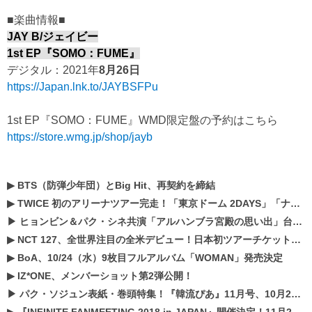
■楽曲情報■
JAY B/ジェイビー
1st EP『SOMO：FUME』
デジタル：2021年
8月26日
https://Japan.lnk.to/JAYBSFPu
1st EP『SOMO：FUME』WMD限定盤の予約はこちら
https://store.wmg.jp/shop/jayb
▶
BTS（防弾少年団）とBig Hit、再契約を締結
▶
TWICE 初のアリーナツアー完走！「東京ドーム 2DAYS」「ナゴヤドーム1DAY」「京セラドーム1DAY」2019年ドームツアー開催決定！！
▶
ヒョンビン＆パク・シネ共演「アルハンブラ宮殿の思い出」台本読み現場を公開
▶
NCT 127、全世界注目の全米デビュー！日本初ツアーチケットが早くもプレミア化！？
▶
BoA、10/24（水）9枚目フルアルバム「WOMAN」発売決定
▶
IZ*ONE、メンバーショット第2弾公開！
▶
パク・ソジュン表紙・巻頭特集！『韓流ぴあ』11月号、10月22日（月）発売！