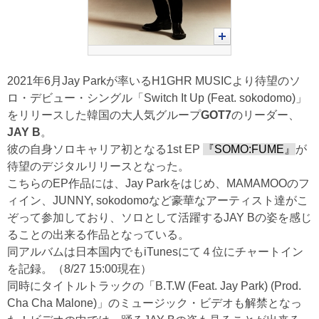
2021年6月Jay Parkが率いるH1GHR MUSICより待望のソ
ロ・デビュー・シングル「Switch It Up (Feat. sokodomo)」
をリリースした韓国の大人気グループ
GOT7
のリーダー、
JAY B
。
彼の自身ソロキャリア初となる1st EP
『SOMO:FUME』
が
待望のデジタルリリースとなった。
こちらのEP作品には、Jay Parkをはじめ、MAMAMOOのフ
ィイン、JUNNY, sokodomoなど豪華なアーティスト達がこ
ぞって参加しており、ソロとして活躍するJAY Bの姿を感じ
ることの出来る作品となっている。
同アルバムは日本国内でもiTunesにて４位にチャートイン
を記録。（8/27 15:00現在）
同時にタイトルトラックの「B.T.W (Feat. Jay Park) (Prod.
Cha Cha Malone)」のミュージック・ビデオも解禁となっ