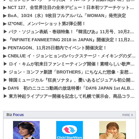
▶
NCT 127、全世界注目の全米デビュー！日本初ツアーチケットが早くもプレミア化！？
▶
BoA、10/24（水）9枚目フルアルバム「WOMAN」発売決定
▶
IZ*ONE、メンバーショット第2弾公開！
▶
パク・ソジュン表紙・巻頭特集！『韓流ぴあ』11月号、10月22日（月）発売！
▶
『INFINITE FANMEETING 2018 in JAPAN』開催決定！11月21、22日にパシフィコ横浜にて実施
▶
PENTAGON、11月25日都内でイベント開催決定！
▶
CNBLUE イ・ジョンヒョンのバックステージ・メイキングのダイジェスト映像が公開！
▶
ロイ・キムが初来日ファンミーティング開催！素晴らしい歌声に癒される贅沢な時間
▶
ジョン・ヨンファ新譜「BROTHERS」にちなんだ想像・妄想企画がスタート！
▶
韓国ミュージカル『狂炎ソナタ』、憂いある​ビジュアル初公開!! 主役リョウク、SHIN、KENらのコメントが到着！
▶
DAY6 初のニコニコ動画の放送特番!「DAY6 JAPAN 1st ALBUM「UNLOCK」発売記念 ライブ@ニコ生」を配信決定!
▶
東方神起ライブツアー開催を記念して札幌で展示会、商品コラボが実現！！
Biz
Focus