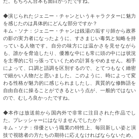
た。もちろん台本も面白かったですね。
◆演じられたジェニー・チャンというキャラクターに魅力
を感じたのは具体的にどんな部分ですか？
キム・ソナ：ジェニー・チャンは銭湯の垢すり師から政界
の影の実力者になったように、すさまじい毒気と知略を持
っている人物です。自分の味方には温かさを見せながら
も、誰かを脅迫したり、優雅な中にも常に頭の中には状況
を主導的に引っ張っていくための計算をやめません。相手
によって、口調と語調を区別するので、とてつもなく緻密
で細かい人物だと思いました。このように、時によって変
わる性格が魅力的に感じられましたし、異質的な修飾語を
自由自在に操ることができるという点が、一般的ではない
ので、むしろ良かったですね。
◆本作は放送前から国内外で非常に注目された作品でし
た。プレッシャーにはなりませんでしたか？
キム・ソナ：俳優という職業の特性上、毎回新しい姿と演
技で視聴者の方たちの期待に応えなければならないため、