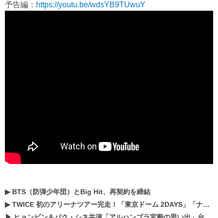
予告編：
https://youtu.be/wdsYB9TUwuY
▶
BTS（防弾少年団）とBig Hit、再契約を締結
▶
TWICE 初のアリーナツアー完走！「東京ドーム 2DAYS」「ナゴヤドーム1DAY」「京セラドーム1DAY」2019年ドームツアー開催決定！！
▶
ヒョンビン＆パク・シネ共演「アルハンブラ宮殿の思い出」台本読み現場を公開