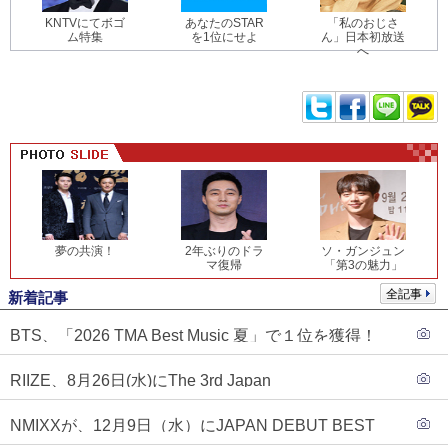
KNTVにてボゴ
あなたのSTAR
「私のおじさ
ム特集
を1位にせよ
ん」日本初放送
へ
夢の共演！
2年ぶりのドラ
ソ・ガンジュン
マ復帰
「第3の魅力」
全記事
新着記事
BTS、「2026 TMA Best Music 夏」で１位を獲得！
PLAVE、EVANがTOP3入り
RIIZE、8月26日(水)にThe 3rd Japan
Single『Sunburst』発売決定！
NMIXXが、12月9日（水）にJAPAN DEBUT BEST