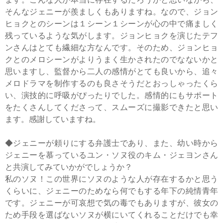
そんなジェニーが羨ましくもありますね。なので、ジョン
ヒョクとのシーンは１シーン１シーンが心の中で痛ましく
残っているような気がします。ジョンヒョクを演じたテフ
ンさんはとても繊細な方なんです。そのため、ジョンヒョ
クとのメロシーンがよりうまく生かされたのでなないかと
思いますし、監督から二人の感情がとても良いから、追々
メロドラマを制作するのも良さそうだとおっしゃったくら
い、演技的に呼吸がぴったりでした。感情的にもサポート
をたくさんしてくださって、スムーズに撮影できたと思い
ます。感謝していますね。
◆ジェニーが頼りにする弁護士であり、また、幼い時から
ジェニーを慕っているユン・ソヌ役のキム・ジェヨンさん
と共演してみていかがでしょうか？
私のソヌ！この世界にソヌのような人が存在するかと思う
くらいに、ジェニーのためなら何でもする年下の純情青年
です。ジェニーが可哀想で気の毒でもありますが、彼女の
ため手段を選ばないソヌが横にいてくれることだけでも幸