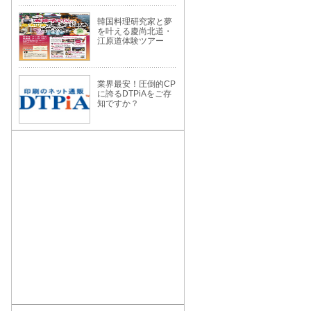
韓国料理研究家と夢
を叶える慶尚北道・
江原道体験ツアー
業界最安！圧倒的CP
に誇るDTPiAをご存
知ですか？