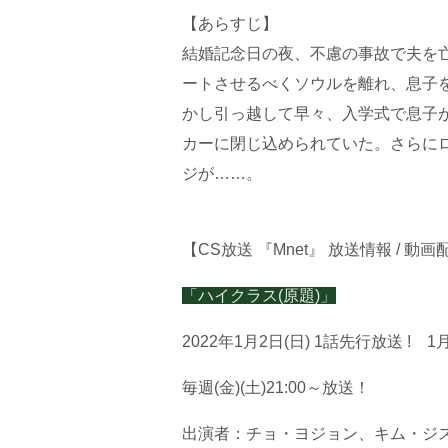
【あらすじ】
結婚記念日の夜、不慮の事故で夫を
ートさせるべくソウルを離れ、息子
かし引っ越して早々、入学式で息子
カーに閉じ込められていた。さらにロ
ジが……。
【CS放送 『Mnet』 放送情報 / 動画
「ハイクラス(原題)」
2022年1月2日(日) 1話先行放送 ! 
毎週(金)(土)21:00～放送！
出演者：チョ・ヨジョン、キム・ジ