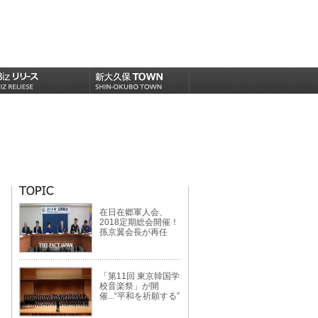
在日在郷軍人会、
2018定期総会開催！
孫京翼会長が再任
「第11回 東京韓国学
校音楽祭」が開
催...“平和を祈願する”