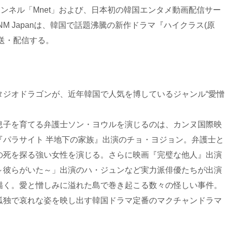
ャンネル「Mnet」および、日本初の韓国エンタメ動画配信サー
J ENM Japanは、韓国で話題沸騰の新作ドラマ『ハイクラス(原
放送・配信する。
タジオドラゴンが、近年韓国で人気を博しているジャンル“愛憎
息子を育てる弁護士ソン・ヨウルを演じるのは、カンヌ国際映
『パラサイト 半地下の家族』出演のチョ・ヨジョン。弁護士と
の死を探る強い女性を演じる。さらに映画『完璧な他人』出演
～彼らがいた～」出演のハ・ジュンなど実力派俳優たちが出演
描く。愛と憎しみに溢れた島で巻き起こる数々の怪しい事件。
孤独で哀れな姿を映し出す韓国ドラマ定番のマクチャンドラマ