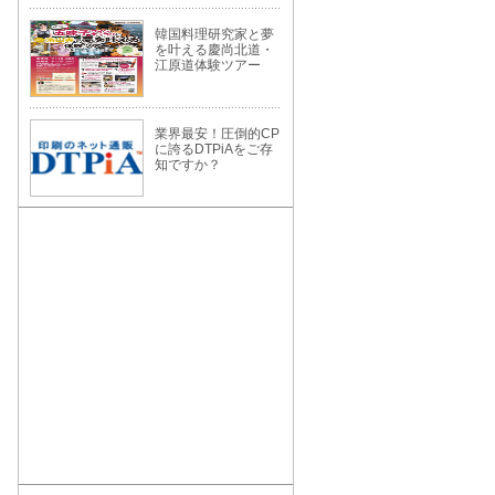
韓国料理研究家と夢
を叶える慶尚北道・
江原道体験ツアー
業界最安！圧倒的CP
に誇るDTPiAをご存
知ですか？