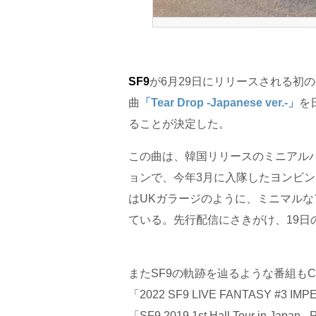
SF9
が6月29日にリリースされる初
曲
「Tear Drop -Japanese ver.-」
を
ることが決定した。
この曲は、韓国リリースのミニアルバ
ョンで、今年3月に入隊したヨンビンと
はUKガラージのように、ミニマル
ている。先行配信にさきがけ、19日の
またSF9の軌跡を辿るような番組も
「2022 SF9 LIVE FANTASY #3
「SF9 2019 1st Hall Tour in J