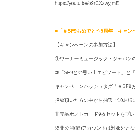
https://youtu.be/o9rCXzwyjmE
■「＃SF9おめでとう5周年」キャン
【キャンペーンの参加方法】
①ワーナーミュージック・ジャパンの公式T
②「SF9との思い出エピソード」と
キャンペーンハッシュタグ「＃SF9
投稿頂いた方の中から抽選で10名様に、『
非売品ポストカード9枚セットをプ
※非公開(鍵)アカウントは対象外と