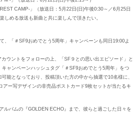
 FOREST CAMP-」（放送日：5月22日(日)午後0:30～／6月25日
程も楽しめる放送も新曲と共に楽しんで頂きたい。
、「＃SF9おめでとう5周年」キャンペーンも同日19:00よ
erアカウントをフォローの上、「SF９との思い出エピソード」と
キャンペーンハッシュタグ「＃SF9おめでとう5周年」をつ
加可能となっており、投稿頂いた方の中から抽選で10名様に、
asy～』ソロアー写デザインの非売品ポストカード9枚セットが当たるキ
新アルバムの『GOLDEN ECHO』まで、彼らと過ごした日々を
。