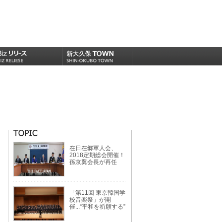
在日在郷軍人会、
2018定期総会開催！
孫京翼会長が再任
「第11回 東京韓国学
校音楽祭」が開
催...“平和を祈願する”