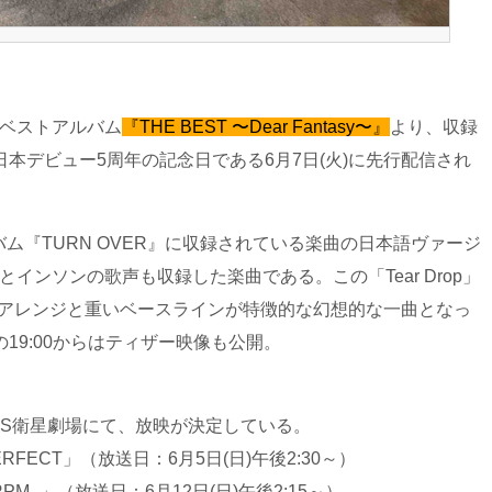
のベストアルバム
『THE BEST 〜Dear Fantasy〜』
より、収録
日本デビュー5周年の記念日である6月7日(火)に先行配信され
ム『TURN OVER』に収録されている楽曲の日本語ヴァージ
インソンの歌声も収録した楽曲である。この「Tear Drop」
なアレンジと重いベースラインが特徴的な幻想的な一曲となっ
19:00からはティザー映像も公開。
CS衛星劇場にて、放映が決定している。
 IMPERFECT」（放送日：6月5日(日)午後2:30～）
apan - RPM -」（放送日：6月12日(日)午後2:15～）