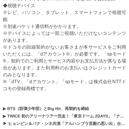
◆視聴デバイス
テレビ、パソコン、タブレット、スマートフォンで視聴可
能
※別途パケット通信料がかかります。
※デバイスによっては一部ご視聴いただけないコンテンツ
があります。
※ドコモの回線契約がないお客さまが本サービスをご利用
いただくには、「dアカウント®」が必要です。「spモード
®」契約でのご利用とサービス内容やお支払方法が異なる場
合があります。また利用料のお支払いはクレジットカード
のみとなります。
※「dTV」「dアカウント」「spモード」は株式会社NTTド
コモの登録商標です。
▶
BTS（防弾少年団）とBig Hit、再契約を締結
▶
TWICE 初のアリーナツアー完走！「東京ドーム 2DAYS」「ナゴヤドーム1DAY」「京セラドーム1DAY」2019年ドームツアー開催決定！！
▶
ヒョンビン＆パク・シネ共演「アルハンブラ宮殿の思い出」台本読み現場を公開