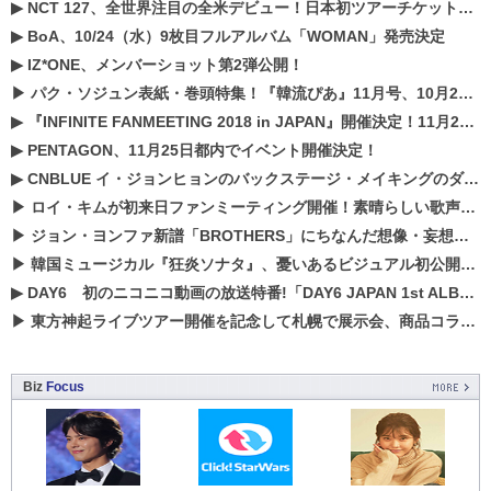
▶
NCT 127、全世界注目の全米デビュー！日本初ツアーチケットが早くもプレミア化！？
▶
BoA、10/24（水）9枚目フルアルバム「WOMAN」発売決定
▶
IZ*ONE、メンバーショット第2弾公開！
▶
パク・ソジュン表紙・巻頭特集！『韓流ぴあ』11月号、10月22日（月）発売！
▶
『INFINITE FANMEETING 2018 in JAPAN』開催決定！11月21、22日にパシフィコ横浜にて実施
▶
PENTAGON、11月25日都内でイベント開催決定！
▶
CNBLUE イ・ジョンヒョンのバックステージ・メイキングのダイジェスト映像が公開！
▶
ロイ・キムが初来日ファンミーティング開催！素晴らしい歌声に癒される贅沢な時間
▶
ジョン・ヨンファ新譜「BROTHERS」にちなんだ想像・妄想企画がスタート！
▶
韓国ミュージカル『狂炎ソナタ』、憂いある​ビジュアル初公開!! 主役リョウク、SHIN、KENらのコメントが到着！
▶
DAY6 初のニコニコ動画の放送特番!「DAY6 JAPAN 1st ALBUM「UNLOCK」発売記念 ライブ@ニコ生」を配信決定!
▶
東方神起ライブツアー開催を記念して札幌で展示会、商品コラボが実現！！
Biz
Focus