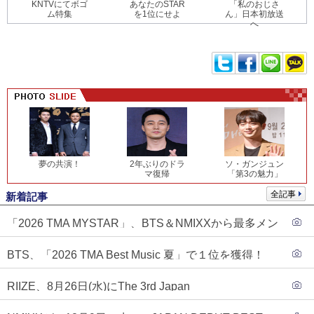
KNTVにてボゴ
あなたのSTAR
「私のおじさ
ム特集
を1位にせよ
ん」日本初放送
へ
夢の共演！
2年ぶりのドラ
ソ・ガンジュン
マ復帰
「第3の魅力」
全記事
新着記事
「2026 TMA MYSTAR」、BTS＆NMIXXから最多メン
バーが決戦進出…記念すべき初受賞の行方は？
BTS、「2026 TMA Best Music 夏」で１位を獲得！
PLAVE、EVANがTOP3入り
RIIZE、8月26日(水)にThe 3rd Japan
Single『Sunburst』発売決定！