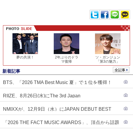
夢の共演！
2年ぶりのドラ
ソ・ガンジュン
マ復帰
「第3の魅力」
全記事
新着記事
BTS、「2026 TMA Best Music 夏」で１位を獲得！
PLAVE、EVANがTOP3入り
RIIZE、8月26日(水)にThe 3rd Japan
Single『Sunburst』発売決定！
NMIXXが、12月9日（水）にJAPAN DEBUT BEST
ALBUM『N=MIXX』で、ワーナーミュージック・ジャ
「2026 THE FACT MUSIC AWARDS」、頂点から話題
パンより待望の日本デビューが決定！！アルバム予約
のグループ・ソロまで全17アーティストが完璧なバラ