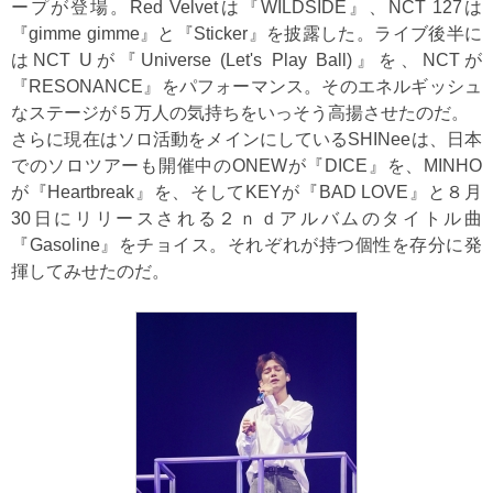
ープが登場。Red Velvetは『WILDSIDE』、NCT 127は
『gimme gimme』と『Sticker』を披露した。ライブ後半に
はNCT Uが『Universe (Let's Play Ball)』を、NCTが
『RESONANCE』をパフォーマンス。そのエネルギッシュ
なステージが５万人の気持ちをいっそう高揚させたのだ。
さらに現在はソロ活動をメインにしているSHINeeは、日本
でのソロツアーも開催中のONEWが『DICE』を、MINHO
が『Heartbreak』を、そしてKEYが『BAD LOVE』と８月
30日にリリースされる２ｎｄアルバムのタイトル曲
『Gasoline』をチョイス。それぞれが持つ個性を存分に発
揮してみせたのだ。