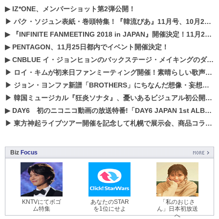
▶
IZ*ONE、メンバーショット第2弾公開！
▶
パク・ソジュン表紙・巻頭特集！『韓流ぴあ』11月号、10月22日（月）発売！
▶
『INFINITE FANMEETING 2018 in JAPAN』開催決定！11月21、22日にパシフィコ横浜にて実施
▶
PENTAGON、11月25日都内でイベント開催決定！
▶
CNBLUE イ・ジョンヒョンのバックステージ・メイキングのダイジェスト映像が公開！
▶
ロイ・キムが初来日ファンミーティング開催！素晴らしい歌声に癒される贅沢な時間
▶
ジョン・ヨンファ新譜「BROTHERS」にちなんだ想像・妄想企画がスタート！
▶
韓国ミュージカル『狂炎ソナタ』、憂いある​ビジュアル初公開!! 主役リョウク、SHIN、KENらのコメントが到着！
▶
DAY6 初のニコニコ動画の放送特番!「DAY6 JAPAN 1st ALBUM「UNLOCK」発売記念 ライブ@ニコ生」を配信決定!
▶
東方神起ライブツアー開催を記念して札幌で展示会、商品コラボが実現！！
Biz
Focus
KNTVにてボゴ
あなたのSTAR
「私のおじさ
ム特集
を1位にせよ
ん」日本初放送
へ