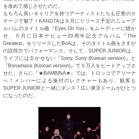
を改めて感じさせたのだ。
もちろん長いキャリアを持つアーティストたちも圧巻のス
テージで魅了！KANGTAは９月にリリース予定のニューア
ルバムのタイトル曲『Eyes On You』をムーディーに聴か
せ、５月に日本デビュー20周年記念アルバム『The
Greatest』をリリースしたBoAは、そのタイトル曲をさすが
の説得力でパフォーマンス。そして、SUPER JUNIORは、
ライブには欠かせない『Sorry, Sorry (Korean version)』と
『Bonamana (Korean version)』で５万人をヒートアップさ
せた。さらに『★BAMBINA★』では、トロッコでアリーナ
へ！メンバーによる振付のレクチャーもあり、観客も
SUPER JUNIORと一緒にダンス！広い東京ドームがひとつ
になったのだ。