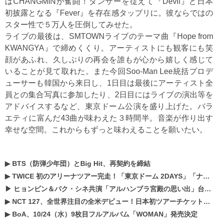
はCHANGMINが奮闘！ダンサーを従えて『Devil』と日本
初披露となる『Fever』を存在感タップリに。彼ならではの
スター性で５万人を圧倒してみせた。
ライブの最後は、SMTOWNライブのテーマ曲『Hope from
KWANGYA』で締めくくり。アーティストにも観客にも笑
顔があふれ、久しぶりの再会を誰もが心から嬉しく感じて
いることが見て取れた。また今回Soo-Man Lee統括プロデ
ューサーも韓国から来日し、1日目は最後にアーティスト全
員との集合写真に参加したり、2日目にはライブの演出等を
アドバイスするなど、東京ドーム公演を盛り上げた。バラ
エティに富んだ43曲が味わえた３時間半。音楽が作り出す
幸せな空間。これからもずっと味わえることを願いたい。
▶
BTS（防弾少年団）とBig Hit、再契約を締結
▶
TWICE 初のアリーナツアー完走！「東京ドーム 2DAYS」「ナゴヤドーム1DAY」「京セラドーム1DAY」2019年ドームツアー開催決定！！
▶
ヒョンビン＆パク・シネ共演「アルハンブラ宮殿の思い出」台本読み現場を公開
▶
NCT 127、全世界注目の全米デビュー！日本初ツアーチケットが早くもプレミア化！？
▶
BoA、10/24（水）9枚目フルアルバム「WOMAN」発売決定