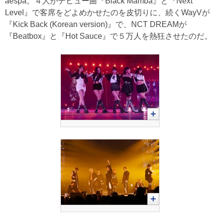
aespa。４人がデビュー曲『Black Mamba』と『Next
Level』で客席をどよめかせたのを皮切りに、続くWayVが
『Kick Back (Korean version)』で、NCT DREAMが
『Beatbox』と『Hot Sauce』で５万人を熱狂させたのだ。