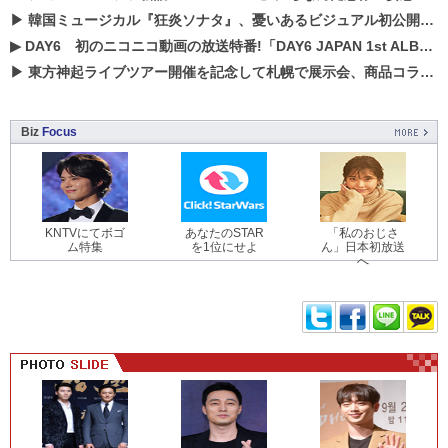
▶
韓国ミュージカル『狂炎ソナタ』、憂いある​ビジュアル初公開!! 主役リョウク、SHIN、KENらのコメントが到着！
▶
DAY6 初のニコニコ動画の放送特番!「DAY6 JAPAN 1st ALBUM「UNLOCK」発売記念 ライブ@ニコ生」を配信決定!
▶
東方神起ライブツアー開催を記念して札幌で展示会、商品コラボが実現！！
Biz
Focus
KNTVにてボゴ
あなたのSTAR
「私のおじさ
ム特集
を1位にせよ
ん」日本初放送
へ