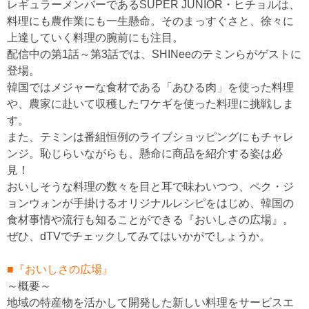
レギュラーメンバーであるSUPER JUNIOR・ヒチョルは、
料理にも農作業にも一生懸命。そのまっすぐさと、徐々に
上達していく料理の腕前にも注目。
配信中の第1話～第3話では、SHINeeのテミンらがゲストに
登場。
韓国ではメジャーな食材である「あひる肉」を使った料理
や、農家に赴いて収穫したワケギを使った料理に挑戦しま
す。
また、テミンは番組恒例のライブショッピングにもチャレ
ンジ。恥じらいながらも、懸命に商品を紹介する姿は必
見！
おいしそうな料理の数々を目と耳で味わいつつ、ペク・ジ
ョンウォンが手掛けるオリジナルレシピをはじめ、韓国の
食材事情や流行も知ることができる『おいしさの広場』。
ぜひ、dTVでチェックしてみてはいかがでしょうか。
■『おいしさの広場』
～概要～
地域の特産物を活かして開発した新しい料理をサービスエ