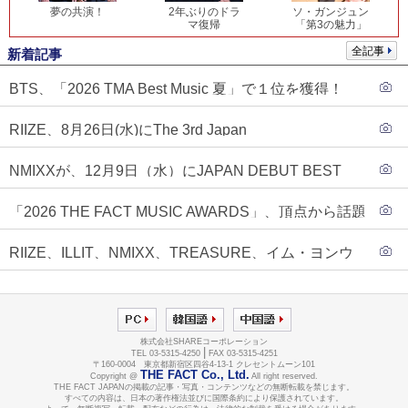
夢の共演！
2年ぶりのドラ
ソ・ガンジュン
マ復帰
「第3の魅力」
全記事
新着記事
BTS、「2026 TMA Best Music 夏」で１位を獲得！
PLAVE、EVANがTOP3入り
RIIZE、8月26日(水)にThe 3rd Japan
Single『Sunburst』発売決定！
NMIXXが、12月9日（水）にJAPAN DEBUT BEST
ALBUM『N=MIXX』で、ワーナーミュージック・ジャ
「2026 THE FACT MUSIC AWARDS」、頂点から話題
パンより待望の日本デビューが決定！！アルバム予約
のグループ・ソロまで全17アーティストが完璧なバラ
もスタート！！
RIIZE、ILLIT、NMIXX、TREASURE、イム・ヨンウ
ンスで集結！
ンらが「2026 THE FACT MUSIC AWARDS」第３弾ラ
インナップに合流！
株式会社SHAREコーポレーション
|
TEL 03-5315-4250
FAX 03-5315-4251
〒160-0004 東京都新宿区四谷4-13-1 クレセントムーン101
THE FACT Co., Ltd.
Copyright @
All right reserved.
THE FACT JAPANの掲載の記事・写真・コンテンツなどの無断転載を禁じます。
すべての内容は、日本の著作権法並びに国際条約により保護されています。