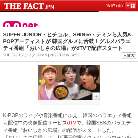
08.07 (金)
SUPER JUNIOR・ヒチョル、SHINee・テミンら人気K-
POPアーティストが 韓国グルメに舌鼓！グルメバラエ
ティ番組『おいしさの広場』がdTVで配信スタート
THE FACTメディアJAPAN | 2022/12/06 14:52
K-POPのライブや音楽番組に加え、韓国のバラエティ番組
も配信中の映像配信サービス
dTV
で、韓国SBSのバラエテ
ィ番組『おいしさの広場』の配信がスタートした。
『おいしさの広場』は、料理研究家ペク・ジョンウォンを