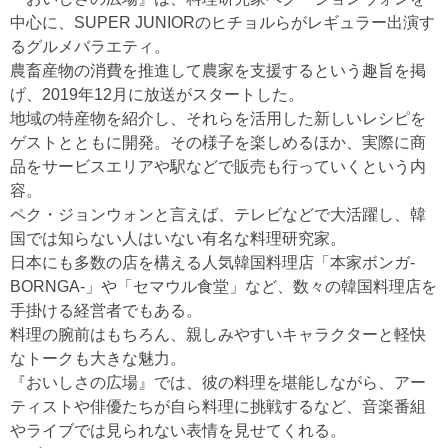
中心に、SUPER JUNIORのヒチョルらがレギュラー出演す
るグルメバラエティ。
農畜産物の消費を推進して農家を支援するという趣旨を掲
げ、2019年12月に放送がスタートした。
地域の特産物を紹介し、それらを活用した新しいレシピを
ゲストとともに開発。その様子を楽しめるほか、実際に商
品をサービスエリアや駅などで販売も行っていくという内
容。
ペク・ジョンウォンと言えば、テレビなどで大活躍し、韓
国では知らない人はいない有名な料理研究家。
日本にも多数の店を構える人気韓国料理店「本家ボンガ-
BORNGA-」や「セマウル食堂」など、数々の韓国料理店を
手掛ける経営者でもある。
料理の腕前はもちろん、親しみやすいキャラクターと軽快
なトークも大きな魅力。
『おいしさの広場』では、彼の料理を堪能しながら、アー
ティストや俳優たちが自ら料理に挑戦するなど、音楽番組
やライブでは見られない表情を見せてくれる。