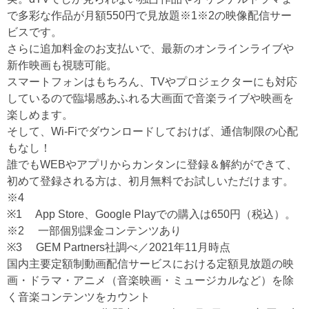
で多彩な作品が月額550円で見放題※1※2の映像配信サー
ビスです。
さらに追加料金のお支払いで、最新のオンラインライブや
新作映画も視聴可能。
スマートフォンはもちろん、TVやプロジェクターにも対応
しているので臨場感あふれる大画面で音楽ライブや映画を
楽しめます。
そして、Wi-Fiでダウンロードしておけば、通信制限の心配
もなし！
誰でもWEBやアプリからカンタンに登録＆解約ができて、
初めて登録される方は、初月無料でお試しいただけます。
※4
※1 App Store、Google Playでの購入は650円（税込）。
※2 一部個別課金コンテンツあり
※3 GEM Partners社調べ／2021年11月時点
国内主要定額制動画配信サービスにおける定額見放題の映
画・ドラマ・アニメ（音楽映画・ミュージカルなど）を除
く音楽コンテンツをカウント