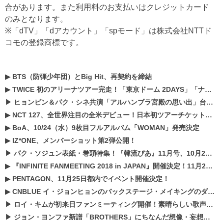
合があります。また利用料のお支払いはクレジットカード
のみとなります。
※「dTV」「dアカウント」「spモード」は株式会社NTTド
コモの登録商標です。
▶
BTS（防弾少年団）とBig Hit、再契約を締結
▶
TWICE 初のアリーナツアー完走！「東京ドーム 2DAYS」「ナゴヤドーム1DAY」「京セラドーム1DAY」2019年ドームツアー開催決定！！
▶
ヒョンビン＆パク・シネ共演「アルハンブラ宮殿の思い出」台本読み現場を公開
▶
NCT 127、全世界注目の全米デビュー！日本初ツアーチケットが早くもプレミア化！？
▶
BoA、10/24（水）9枚目フルアルバム「WOMAN」発売決定
▶
IZ*ONE、メンバーショット第2弾公開！
▶
パク・ソジュン表紙・巻頭特集！『韓流ぴあ』11月号、10月22日（月）発売！
▶
『INFINITE FANMEETING 2018 in JAPAN』開催決定！11月21、22日にパシフィコ横浜にて実施
▶
PENTAGON、11月25日都内でイベント開催決定！
▶
CNBLUE イ・ジョンヒョンのバックステージ・メイキングのダイジェスト映像が公開！
▶
ロイ・キムが初来日ファンミーティング開催！素晴らしい歌声に癒される贅沢な時間
▶
ジョン・ヨンファ新譜「BROTHERS」にちなんだ想像・妄想企画がスタート！