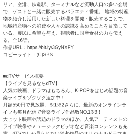
リア、空港、鉄道駅、ターミナルなど流動人口の多い会場
で、ゲストと一緒に販売するバラエティ番組。 地域の特産
物を紹介し活用した新しい料理を開発・販売することで、
地域特産物への消費や人々の認識を高めることを目指して
いる。農民に希望を与え、視聴者に国産食材の力を伝え
る。全16話。
作品URL：
https://bit.ly/3GyNXFY
コピーライト：(C)SBS
■dTVサービス概要
【ライブも見るならdTV】
人気の映画、ドラマはもちろん、K-POPをはじめ話題の音
楽ライブをゾクゾク追加中！
月額550円で見放題。※1※2さらに、最新のオンラインラ
イブも毎月配信で音楽ライブ作品数NO.1※3！
大ヒット映画や話題のドラマのほか、人気アーティストの
ライブ映像やミュージックビデオなど音楽コンテンツも充
実。dTVでしか見られない独占作品やオリジナルドラマま