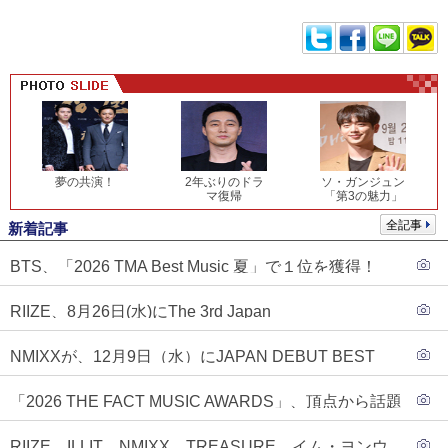
夢の共演！
2年ぶりのドラ
ソ・ガンジュン
マ復帰
「第3の魅力」
全記事
新着記事
BTS、「2026 TMA Best Music 夏」で１位を獲得！
PLAVE、EVANがTOP3入り
RIIZE、8月26日(水)にThe 3rd Japan
Single『Sunburst』発売決定！
NMIXXが、12月9日（水）にJAPAN DEBUT BEST
ALBUM『N=MIXX』で、ワーナーミュージック・ジャ
「2026 THE FACT MUSIC AWARDS」、頂点から話題
パンより待望の日本デビューが決定！！アルバム予約
のグループ・ソロまで全17アーティストが完璧なバラ
もスタート！！
RIIZE、ILLIT、NMIXX、TREASURE、イム・ヨンウ