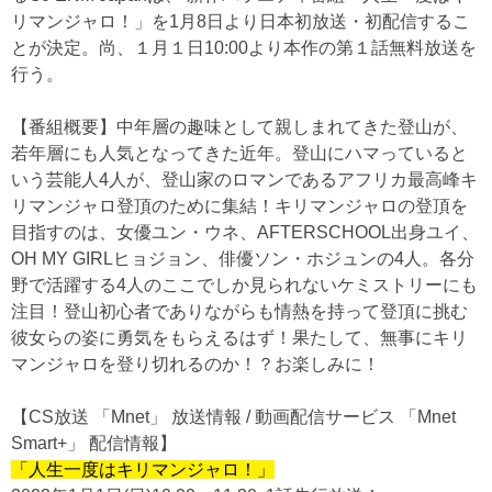
リマンジャロ！」を1月8日より日本初放送・初配信するこ
とが決定。尚、１月１日10:00より本作の第１話無料放送を
行う。
【番組概要】中年層の趣味として親しまれてきた登山が、
若年層にも人気となってきた近年。登山にハマっていると
いう芸能人4人が、登山家のロマンであるアフリカ最高峰キ
リマンジャロ登頂のために集結！キリマンジャロの登頂を
目指すのは、女優ユン・ウネ、AFTERSCHOOL出身ユイ、
OH MY GIRLヒョジョン、俳優ソン・ホジュンの4人。各分
野で活躍する4人のここでしか見られないケミストリーにも
注目！登山初心者でありながらも情熱を持って登頂に挑む
彼女らの姿に勇気をもらえるはず！果たして、無事にキリ
マンジャロを登り切れるのか！？お楽しみに！
【CS放送 「Mnet」 放送情報 / 動画配信サービス 「Mnet
Smart+」 配信情報】
「人生一度はキリマンジャロ！」