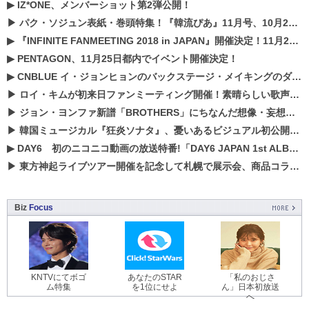
▶
IZ*ONE、メンバーショット第2弾公開！
▶
パク・ソジュン表紙・巻頭特集！『韓流ぴあ』11月号、10月22日（月）発売！
▶
『INFINITE FANMEETING 2018 in JAPAN』開催決定！11月21、22日にパシフィコ横浜にて実施
▶
PENTAGON、11月25日都内でイベント開催決定！
▶
CNBLUE イ・ジョンヒョンのバックステージ・メイキングのダイジェスト映像が公開！
▶
ロイ・キムが初来日ファンミーティング開催！素晴らしい歌声に癒される贅沢な時間
▶
ジョン・ヨンファ新譜「BROTHERS」にちなんだ想像・妄想企画がスタート！
▶
韓国ミュージカル『狂炎ソナタ』、憂いある​ビジュアル初公開!! 主役リョウク、SHIN、KENらのコメントが到着！
▶
DAY6 初のニコニコ動画の放送特番!「DAY6 JAPAN 1st ALBUM「UNLOCK」発売記念 ライブ@ニコ生」を配信決定!
▶
東方神起ライブツアー開催を記念して札幌で展示会、商品コラボが実現！！
Biz
Focus
KNTVにてボゴ
あなたのSTAR
「私のおじさ
ム特集
を1位にせよ
ん」日本初放送
へ