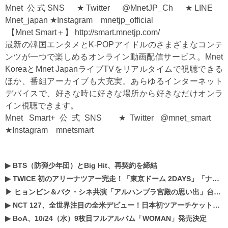
Mnet 公式SNS ★Twitter @MnetJP_Ch ★LINE
Mnet_japan ★Instagram mnetjp_official
【Mnet Smart＋】
http://smart.mnetjp.com/
最新の韓国エンタメとK-POPアイドルのさまざまなコンテ
ンツが一つで楽しめるオンライン動画配信サービス。Mnet
KoreaとMnet JapanライブTVをリアルタイムで視聴できる
ほか、番組アーカイブも大充実。あらゆるインターネット
デバイスで、好きな時に好きな場所から好きなだけオンラ
イン視聴できます。
Mnet Smart+公式SNS ★Twitter @mnet_smart
★Instagram mnetsmart
▶
BTS（防弾少年団）とBig Hit、再契約を締結
▶
TWICE 初のアリーナツアー完走！「東京ドーム 2DAYS」「ナゴヤドーム1DAY」「京セラドーム1DAY」2019年ドームツアー開催決定！！
▶
ヒョンビン＆パク・シネ共演「アルハンブラ宮殿の思い出」台本読み現場を公開
▶
NCT 127、全世界注目の全米デビュー！日本初ツアーチケットが早くもプレミア化！？
▶
BoA、10/24（水）9枚目フルアルバム「WOMAN」発売決定