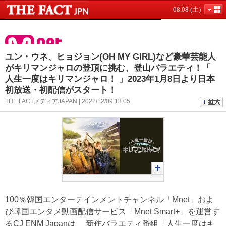
08.08 (土)
ユン・ウネ、ヒョジョン(OH MY GIRL)など豪華芸能人
がキリマンジャロの登頂に挑む、登山バラエティ！「
人生一度はキリマンジャロ！ 」2023年1月8日より日本
初放送・初配信がスタート！
THE FACTメディアJAPAN | 2022/12/09 13:05
100％韓国エンターテインメントチャンネル「Mnet」およ
び韓国エンタメ動画配信サービス「Mnet Smart+」を運営す
るCJ ENM Japanは、 新作バラエティ番組「人生一度はキ