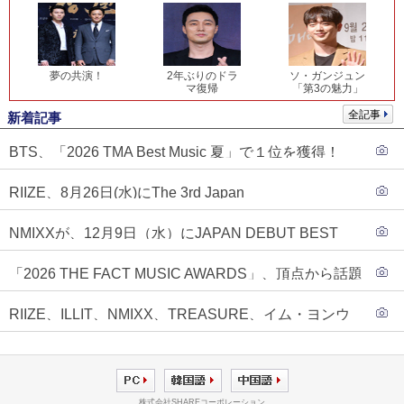
夢の共演！
2年ぶりのドラ
ソ・ガンジュン
マ復帰
「第3の魅力」
全記事
新着記事
BTS、「2026 TMA Best Music 夏」で１位を獲得！
PLAVE、EVANがTOP3入り
RIIZE、8月26日(水)にThe 3rd Japan
Single『Sunburst』発売決定！
NMIXXが、12月9日（水）にJAPAN DEBUT BEST
ALBUM『N=MIXX』で、ワーナーミュージック・ジャ
「2026 THE FACT MUSIC AWARDS」、頂点から話題
パンより待望の日本デビューが決定！！アルバム予約
のグループ・ソロまで全17アーティストが完璧なバラ
もスタート！！
RIIZE、ILLIT、NMIXX、TREASURE、イム・ヨンウ
ンスで集結！
ンらが「2026 THE FACT MUSIC AWARDS」第３弾ラ
インナップに合流！
株式会社SHAREコーポレーション