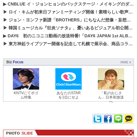
▶
CNBLUE イ・ジョンヒョンのバックステージ・メイキングのダイジェスト映像が公開！
▶
ロイ・キムが初来日ファンミーティング開催！素晴らしい歌声に癒される贅沢な時間
▶
ジョン・ヨンファ新譜「BROTHERS」にちなんだ想像・妄想企画がスタート！
▶
韓国ミュージカル『狂炎ソナタ』、憂いある​ビジュアル初公開!! 主役リョウク、SHIN、KENらのコメントが到着！
▶
DAY6 初のニコニコ動画の放送特番!「DAY6 JAPAN 1st ALBUM「UNLOCK」発売記念 ライブ@ニコ生」を配信決定!
▶
東方神起ライブツアー開催を記念して札幌で展示会、商品コラボが実現！！
Biz
Focus
KNTVにてボゴ
あなたのSTAR
「私のおじさ
ム特集
を1位にせよ
ん」日本初放送
へ