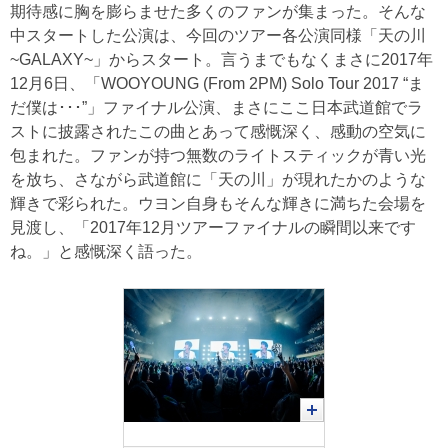
期待感に胸を膨らませた多くのファンが集まった。そんな
中スタートした公演は、今回のツアー各公演同様「天の川
~GALAXY~」からスタート。言うまでもなくまさに2017年
12月6日、「WOOYOUNG (From 2PM) Solo Tour 2017 “ま
だ僕は･･･”」ファイナル公演、まさにここ日本武道館でラ
ストに披露されたこの曲とあって感慨深く、感動の空気に
包まれた。ファンが持つ無数のライトスティックが青い光
を放ち、さながら武道館に「天の川」が現れたかのような
輝きで彩られた。ウヨン自身もそんな輝きに満ちた会場を
見渡し、「2017年12月ツアーファイナルの瞬間以来です
ね。」と感慨深く語った。