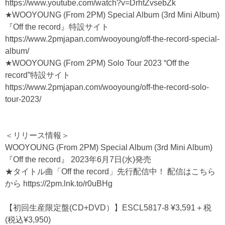
https://www.youtube.com/watch?v=DrhtZvsebZk
★WOOYOUNG (From 2PM) Special Album (3rd Mini Album)
『Off the record』特設サイト
https://www.2pmjapan.com/wooyoung/off-the-record-special-
album/
★WOOYOUNG (From 2PM) Solo Tour 2023 “Off the
record”特設サイト
https://www.2pmjapan.com/wooyoung/off-the-record-solo-
tour-2023/
＜リリース情報＞
WOOYOUNG (From 2PM) Special Album (3rd Mini Album)
『Off the record』 2023年6月7日(水)発売
★タイトル曲「Off the record」先行配信中！ 配信はこちら
から
https://2pm.lnk.to/r0uBHg
【初回生産限定盤(CD+DVD）】ESCL5817-8 ¥3,591＋税
(税込¥3,950)