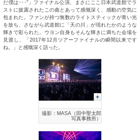
だ僕は･･･”」ファイナル公演、まさにここ日本武道館でラ
ストに披露されたこの曲とあって感慨深く、感動の空気に
包まれた。ファンが持つ無数のライトスティックが青い光
を放ち、さながら武道館に「天の川」が現れたかのような
輝きで彩られた。ウヨン自身もそんな輝きに満ちた会場を
見渡し、「2017年12月ツアーファイナルの瞬間以来です
ね。」と感慨深く語った。
撮影：MASA（田中聖太郎
写真事務所）