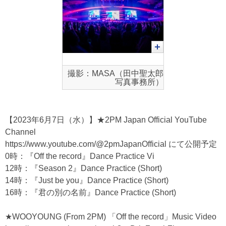
撮影：MASA（田中聖太郎
写真事務所）
【2023年6月7日（水）】★2PM Japan Official YouTube
Channel
https://
www.youtube.com/@2pmJapanOfficial
にて公開予定
0時：『Off the record』Dance Practice Vi
12時：『Season 2』Dance Practice (Short)
14時：『Just be you』Dance Practice (Short)
16時：『君の別の名前』Dance Practice (Short)
★WOOYOUNG (From 2PM) 「Off the record」Music Video