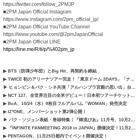
https://twitter.com/follow_2PMJP
■2PM Japan Official Instagram
https://www.instagram.com/2pm_official_jp/
■2PM Japan Official YouTube Channel
https://www.youtube.com/@2pmJapanOfficial
■2PM Japan Official LINE
https://line.me/R/ti/p/%402pm_jp
▶
BTS（防弾少年団）とBig Hit、再契約を締結
▶
TWICE 初のアリーナツアー完走！「東京ドーム 2DAYS」「ナゴヤドーム1DAY」「京セラドーム1DAY」2019年ドームツアー開催決定！！
▶
ヒョンビン＆パク・シネ共演「アルハンブラ宮殿の思い出」台本読み現場を公開
▶
NCT 127、全世界注目の全米デビュー！日本初ツアーチケットが早くもプレミア化！？
▶
BoA、10/24（水）9枚目フルアルバム「WOMAN」発売決定
▶
IZ*ONE、メンバーショット第2弾公開！
▶
パク・ソジュン表紙・巻頭特集！『韓流ぴあ』11月号、10月22日（月）発売！
▶
『INFINITE FANMEETING 2018 in JAPAN』開催決定！11月21、22日にパシフィコ横浜にて実施
▶
PENTAGON、11月25日都内でイベント開催決定！