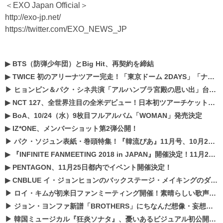
＜EXO Japan Official＞
http://exo-jp.net/
https://twitter.com/EXO_NEWS_JP
▶
BTS（防弾少年団）とBig Hit、再契約を締結
▶
TWICE 初のアリーナツアー完走！「東京ドーム 2DAYS」「ナゴヤドーム1DAY」「京セラドーム1DAY」2019年ドームツアー開催決定！！
▶
ヒョンビン＆パク・シネ共演「アルハンブラ宮殿の思い出」台本読み現場を公開
▶
NCT 127、全世界注目の全米デビュー！日本初ツアーチケットが早くもプレミア化！？
▶
BoA、10/24（水）9枚目フルアルバム「WOMAN」発売決定
▶
IZ*ONE、メンバーショット第2弾公開！
▶
パク・ソジュン表紙・巻頭特集！『韓流ぴあ』11月号、10月22日（月）発売！
▶
『INFINITE FANMEETING 2018 in JAPAN』開催決定！11月21、22日にパシフィコ横浜にて実施
▶
PENTAGON、11月25日都内でイベント開催決定！
▶
CNBLUE イ・ジョンヒョンのバックステージ・メイキングのダイジェスト映像が公開！
▶
ロイ・キムが初来日ファンミーティング開催！素晴らしい歌声に癒される贅沢な時間
▶
ジョン・ヨンファ新譜「BROTHERS」にちなんだ想像・妄想企画がスタート！
▶
韓国ミュージカル『狂炎ソナタ』、憂いある​ビジュアル初公開!! 主役リョウク、SHIN、KENらのコメントが到着！