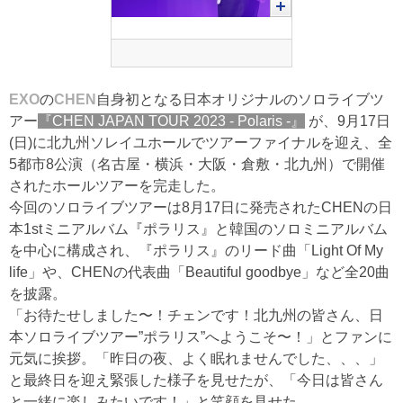
EXO
の
CHEN
自身初となる日本オリジナルのソロライブツ
アー
『CHEN JAPAN TOUR 2023 - Polaris -』
が、9月17日
(日)に北九州ソレイユホールでツアーファイナルを迎え、全
5都市8公演（名古屋・横浜・大阪・倉敷・北九州）で開催
されたホールツアーを完走した。
今回のソロライブツアーは8月17日に発売されたCHENの日
本1stミニアルバム『ポラリス』と韓国のソロミニアルバム
を中心に構成され、『ポラリス』のリード曲「Light Of My
life」や、CHENの代表曲「Beautiful goodbye」など全20曲
を披露。
「お待たせしました〜！チェンです！北九州の皆さん、日
本ソロライブツアー”ポラリス”へようこそ〜！」とファンに
元気に挨拶。「昨日の夜、よく眠れませんでした、、、」
と最終日を迎え緊張した様子を見せたが、「今日は皆さん
と一緒に楽しみたいです！」と笑顔を見せた。