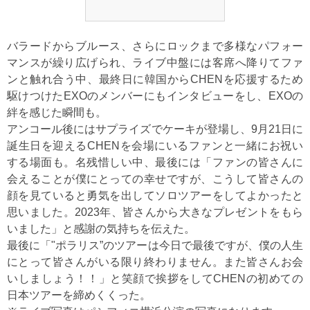
バラードからブルース、さらにロックまで多様なパフォー
マンスが繰り広げられ、ライブ中盤には客席へ降りてファ
ンと触れ合う中、最終日に韓国からCHENを応援するため
駆けつけたEXOのメンバーにもインタビューをし、EXOの
絆を感じた瞬間も。
アンコール後にはサプライズでケーキが登場し、9月21日に
誕生日を迎えるCHENを会場にいるファンと一緒にお祝い
する場面も。名残惜しい中、最後には「ファンの皆さんに
会えることが僕にとっての幸せですが、こうして皆さんの
顔を見ていると勇気を出してソロツアーをしてよかったと
思いました。2023年、皆さんから大きなプレゼントをもら
いました」と感謝の気持ちを伝えた。
最後に「"ポラリス”のツアーは今日で最後ですが、僕の人生
にとって皆さんがいる限り終わりません。また皆さんお会
いしましょう！！」と笑顔で挨拶をしてCHENの初めての
日本ツアーを締めくくった。