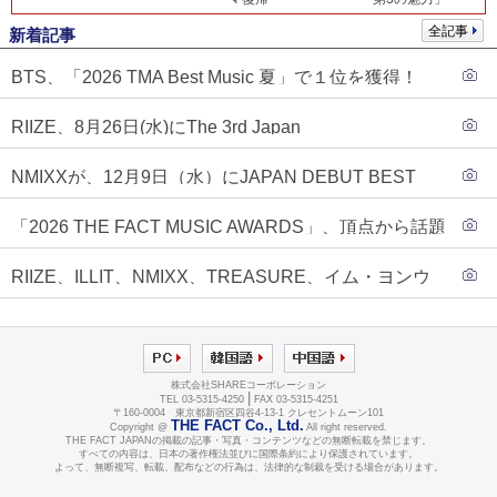
全記事
新着記事
BTS、「2026 TMA Best Music 夏」で１位を獲得！
PLAVE、EVANがTOP3入り
RIIZE、8月26日(水)にThe 3rd Japan
Single『Sunburst』発売決定！
NMIXXが、12月9日（水）にJAPAN DEBUT BEST
ALBUM『N=MIXX』で、ワーナーミュージック・ジャ
「2026 THE FACT MUSIC AWARDS」、頂点から話題
パンより待望の日本デビューが決定！！アルバム予約
のグループ・ソロまで全17アーティストが完璧なバラ
もスタート！！
RIIZE、ILLIT、NMIXX、TREASURE、イム・ヨンウ
ンスで集結！
ンらが「2026 THE FACT MUSIC AWARDS」第３弾ラ
インナップに合流！
株式会社SHAREコーポレーション
|
TEL 03-5315-4250
FAX 03-5315-4251
〒160-0004 東京都新宿区四谷4-13-1 クレセントムーン101
THE FACT Co., Ltd.
Copyright @
All right reserved.
THE FACT JAPANの掲載の記事・写真・コンテンツなどの無断転載を禁じます。
すべての内容は、日本の著作権法並びに国際条約により保護されています。
よって、無断複写、転載、配布などの行為は、法律的な制裁を受ける場合があります。