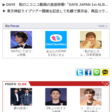
▶
DAY6 初のニコニコ動画の放送特番!「DAY6 JAPAN 1st ALBUM「UNLOCK」発売記念 ライブ@ニコ生」を配信決定!
▶
東方神起ライブツアー開催を記念して札幌で展示会、商品コラボが実現！！
Biz
Focus
KNTVにてボゴ
あなたのSTAR
「私のおじさ
ム特集
を1位にせよ
ん」日本初放送
へ
夢の共演！
2年ぶりのドラ
ソ・ガンジュン
マ復帰
「第3の魅力」