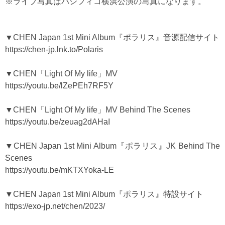
※ライブ写真はパシフィコ横浜公演の写真になります。
▼CHEN Japan 1st Mini Album『ポラリス』音源配信サイト
https://chen-jp.lnk.to/Polaris
▼CHEN「Light Of My life」MV
https://youtu.be/lZePEh7RF5Y
▼CHEN「Light Of My life」MV Behind The Scenes
https://youtu.be/zeuag2dAHaI
▼CHEN Japan 1st Mini Album『ポラリス』JK Behind The
Scenes
https://youtu.be/mKTXYoka-LE
▼CHEN Japan 1st Mini Album『ポラリス』特設サイト
https://exo-jp.net/chen/2023/