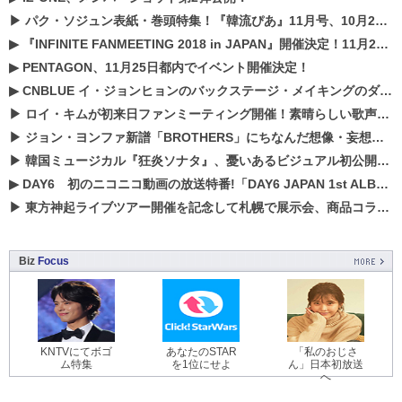
▶
パク・ソジュン表紙・巻頭特集！『韓流ぴあ』11月号、10月22日（月）発売！
▶
『INFINITE FANMEETING 2018 in JAPAN』開催決定！11月21、22日にパシフィコ横浜にて実施
▶
PENTAGON、11月25日都内でイベント開催決定！
▶
CNBLUE イ・ジョンヒョンのバックステージ・メイキングのダイジェスト映像が公開！
▶
ロイ・キムが初来日ファンミーティング開催！素晴らしい歌声に癒される贅沢な時間
▶
ジョン・ヨンファ新譜「BROTHERS」にちなんだ想像・妄想企画がスタート！
▶
韓国ミュージカル『狂炎ソナタ』、憂いある​ビジュアル初公開!! 主役リョウク、SHIN、KENらのコメントが到着！
▶
DAY6 初のニコニコ動画の放送特番!「DAY6 JAPAN 1st ALBUM「UNLOCK」発売記念 ライブ@ニコ生」を配信決定!
▶
東方神起ライブツアー開催を記念して札幌で展示会、商品コラボが実現！！
Biz
Focus
KNTVにてボゴ
あなたのSTAR
「私のおじさ
ム特集
を1位にせよ
ん」日本初放送
へ