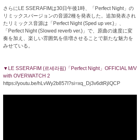
さらにLE SSERAFIMは30日午後1時、「Perfect Night」の
リミックスバージョンの音源2種を発表した。追加発表され
たリミックス音源は「Perfect Night (Sped up ver.)」、
「Perfect Night (Slowed reverb ver.)」で、原曲の速度に変
奏を加え、楽しい雰囲気を倍増させることで新たな魅力を
みせている。
▼LE SSERAFIM (르세라핌)「Perfect Night」OFFICIAL M/V
with OVERWATCH 2
https://youtu.be/hLvWy2b857I?si=xq_Dj3v6dtRjlQCP