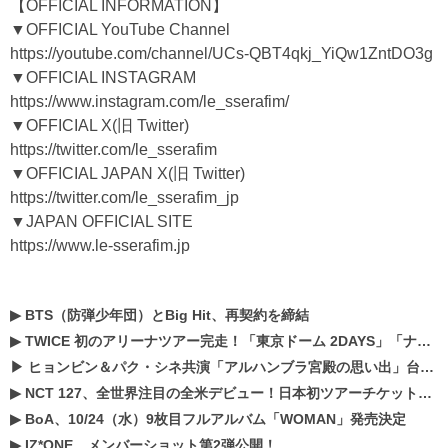
【OFFICIAL INFORMATION】
▼OFFICIAL YouTube Channel
https://youtube.com/channel/UCs-QBT4qkj_YiQw1ZntDO3g
▼OFFICIAL INSTAGRAM
https://www.instagram.com/le_sserafim/
▼OFFICIAL X(旧 Twitter)
https://twitter.com/le_sserafim
▼OFFICIAL JAPAN X(旧 Twitter)
https://twitter.com/le_sserafim_jp
▼JAPAN OFFICIAL SITE
https://www.le-sserafim.jp
▶
BTS（防弾少年団）とBig Hit、再契約を締結
▶
TWICE 初のアリーナツアー完走！「東京ドーム 2DAYS」「ナゴヤドーム1DAY」「京セラドーム1DAY」2019年ドームツアー開催決定！！
▶
ヒョンビン＆パク・シネ共演「アルハンブラ宮殿の思い出」台本読み現場を公開
▶
NCT 127、全世界注目の全米デビュー！日本初ツアーチケットが早くもプレミア化！？
▶
BoA、10/24（水）9枚目フルアルバム「WOMAN」発売決定
▶
IZ*ONE、メンバーショット第2弾公開！