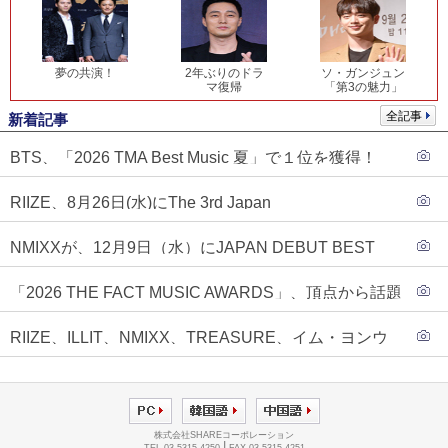
夢の共演！
2年ぶりのドラ
ソ・ガンジュン
マ復帰
「第3の魅力」
全記事
新着記事
BTS、「2026 TMA Best Music 夏」で１位を獲得！
PLAVE、EVANがTOP3入り
RIIZE、8月26日(水)にThe 3rd Japan
Single『Sunburst』発売決定！
NMIXXが、12月9日（水）にJAPAN DEBUT BEST
ALBUM『N=MIXX』で、ワーナーミュージック・ジャ
「2026 THE FACT MUSIC AWARDS」、頂点から話題
パンより待望の日本デビューが決定！！アルバム予約
のグループ・ソロまで全17アーティストが完璧なバラ
もスタート！！
RIIZE、ILLIT、NMIXX、TREASURE、イム・ヨンウ
ンスで集結！
ンらが「2026 THE FACT MUSIC AWARDS」第３弾ラ
インナップに合流！
株式会社SHAREコーポレーション
|