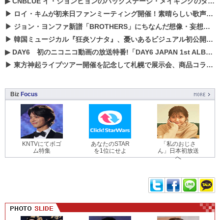
▶
CNBLUE イ・ジョンヒョンのバックステージ・メイキングのダイジェスト映像が公開！
▶
ロイ・キムが初来日ファンミーティング開催！素晴らしい歌声に癒される贅沢な時間
▶
ジョン・ヨンファ新譜「BROTHERS」にちなんだ想像・妄想企画がスタート！
▶
韓国ミュージカル『狂炎ソナタ』、憂いある​ビジュアル初公開!! 主役リョウク、SHIN、KENらのコメントが到着！
▶
DAY6 初のニコニコ動画の放送特番!「DAY6 JAPAN 1st ALBUM「UNLOCK」発売記念 ライブ@ニコ生」を配信決定!
▶
東方神起ライブツアー開催を記念して札幌で展示会、商品コラボが実現！！
Biz
Focus
KNTVにてボゴ
あなたのSTAR
「私のおじさ
ム特集
を1位にせよ
ん」日本初放送
へ