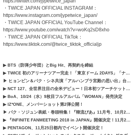
https://twitter.com/jypetwice_japan
・TWICE JAPAN OFFICIAL INSTAGRAM：
https://www.instagram.com/jypetwice_japan/
・TWICE JAPAN OFFICIAL YouTube Channel：
https://www.youtube.com/watch?v=woKq2sD8xho
・TWICE JAPAN OFFICIAL TikTok：
https://www.tiktok.com/@twice_tiktok_officialjp
▶
BTS（防弾少年団）とBig Hit、再契約を締結
▶
TWICE 初のアリーナツアー完走！「東京ドーム 2DAYS」「ナゴヤドーム1DAY」「京セラドーム1DAY」2019年ドームツアー開催決定！！
▶
ヒョンビン＆パク・シネ共演「アルハンブラ宮殿の思い出」台本読み現場を公開
▶
NCT 127、全世界注目の全米デビュー！日本初ツアーチケットが早くもプレミア化！？
▶
BoA、10/24（水）9枚目フルアルバム「WOMAN」発売決定
▶
IZ*ONE、メンバーショット第2弾公開！
▶
パク・ソジュン表紙・巻頭特集！『韓流ぴあ』11月号、10月22日（月）発売！
▶
『INFINITE FANMEETING 2018 in JAPAN』開催決定！11月21、22日にパシフィコ横浜にて実施
▶
PENTAGON、11月25日都内でイベント開催決定！