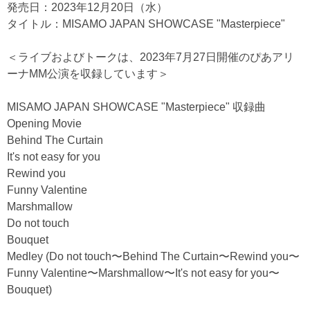
発売日：2023年12月20日（水）
タイトル：MISAMO JAPAN SHOWCASE "Masterpiece"
＜ライブおよびトークは、2023年7月27日開催のぴあアリ
ーナMM公演を収録しています＞
MISAMO JAPAN SHOWCASE "Masterpiece" 収録曲
Opening Movie
Behind The Curtain
It's not easy for you
Rewind you
Funny Valentine
Marshmallow
Do not touch
Bouquet
Medley (Do not touch〜Behind The Curtain〜Rewind you〜
Funny Valentine〜Marshmallow〜It's not easy for you〜
Bouquet)