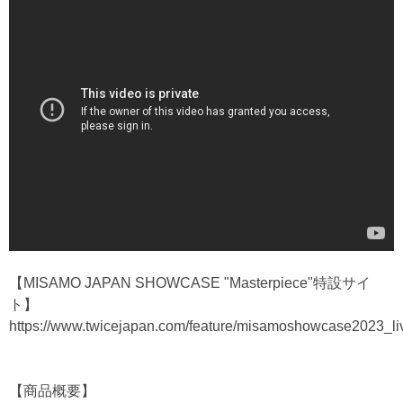
【MISAMO JAPAN SHOWCASE "Masterpiece"特設サイ
ト】
https://www.twicejapan.com/feature/misamoshowcase2023_li
【商品概要】