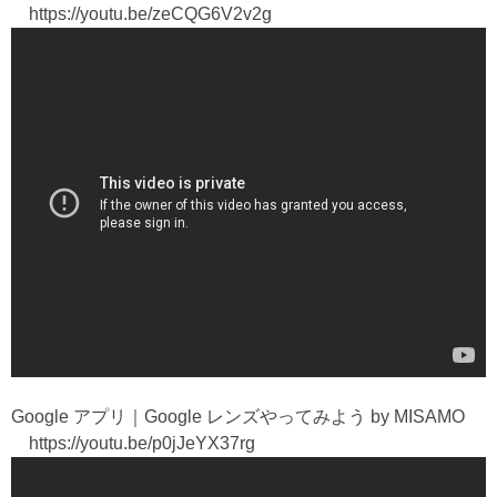
https://youtu.be/zeCQG6V2v2g
Google アプリ｜Google レンズやってみよう by MISAMO
https://youtu.be/p0jJeYX37rg