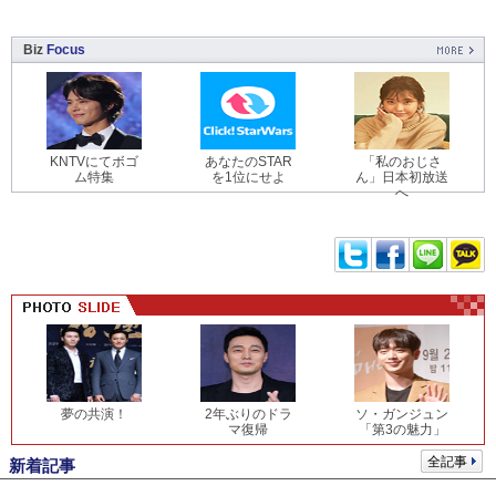
Biz
Focus
KNTVにてボゴ
あなたのSTAR
「私のおじさ
ム特集
を1位にせよ
ん」日本初放送
へ
夢の共演！
2年ぶりのドラ
ソ・ガンジュン
マ復帰
「第3の魅力」
全記事
新着記事