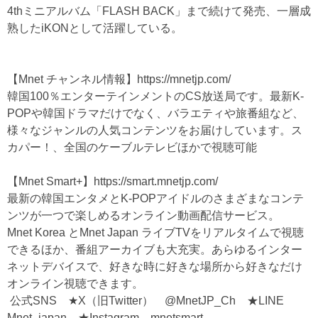
4thミニアルバム「FLASH BACK」まで続けて発売、一層成
熟したiKONとして活躍している。
【Mnet チャンネル情報】
https://mnetjp.com/
韓国100％エンターテインメントのCS放送局です。最新K-
POPや韓国ドラマだけでなく、バラエティや旅番組など、
様々なジャンルの人気コンテンツをお届けしています。ス
カパー！、全国のケーブルテレビほかで視聴可能
【Mnet Smart+】
https://smart.mnetjp.com/
最新の韓国エンタメとK-POPアイドルのさまざまなコンテ
ンツが一つで楽しめるオンライン動画配信サービス。
Mnet Korea とMnet Japan ライブTVをリアルタイムで視聴
できるほか、番組アーカイブも大充実。あらゆるインター
ネットデバイスで、好きな時に好きな場所から好きなだけ
オンライン視聴できます。
公式SNS ★X（旧Twitter） @MnetJP_Ch ★LINE
Mnet_japan ★Instagram mnetsmart