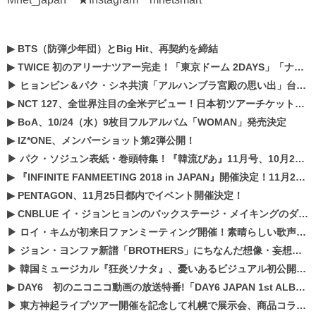
▶
BTS（防弾少年団）とBig Hit、再契約を締結
▶
TWICE 初のアリーナツアー完走！「東京ドーム 2DAYS」「ナゴヤドーム1DAY」「京セラドーム1DAY」2019年ドームツアー開催決定！！
▶
ヒョンビン＆パク・シネ共演「アルハンブラ宮殿の思い出」台本読み現場を公開
▶
NCT 127、全世界注目の全米デビュー！日本初ツアーチケットが早くもプレミア化！？
▶
BoA、10/24（水）9枚目フルアルバム「WOMAN」発売決定
▶
IZ*ONE、メンバーショット第2弾公開！
▶
パク・ソジュン表紙・巻頭特集！『韓流ぴあ』11月号、10月22日（月）発売！
▶
『INFINITE FANMEETING 2018 in JAPAN』開催決定！11月21、22日にパシフィコ横浜にて実施
▶
PENTAGON、11月25日都内でイベント開催決定！
▶
CNBLUE イ・ジョンヒョンのバックステージ・メイキングのダイジェスト映像が公開！
▶
ロイ・キムが初来日ファンミーティング開催！素晴らしい歌声に癒される贅沢な時間
▶
ジョン・ヨンファ新譜「BROTHERS」にちなんだ想像・妄想企画がスタート！
▶
韓国ミュージカル『狂炎ソナタ』、憂いある​ビジュアル初公開!! 主役リョウク、SHIN、KENらのコメントが到着！
▶
DAY6 初のニコニコ動画の放送特番!「DAY6 JAPAN 1st ALBUM「UNLOCK」発売記念 ライブ@ニコ生」を配信決定!
▶
東方神起ライブツアー開催を記念して札幌で展示会、商品コラボが実現！！