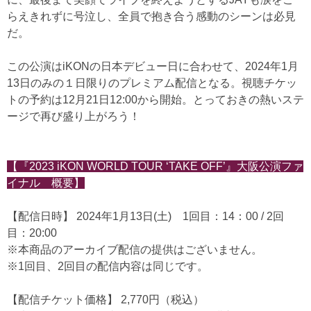
らえきれずに号泣し、全員で抱き合う感動のシーンは必見
だ。
この公演はiKONの日本デビュー日に合わせて、2024年1月
13日のみの１日限りのプレミアム配信となる。視聴チケッ
トの予約は12月21日12:00から開始。とっておきの熱いステ
ージで再び盛り上がろう！
【『2023 iKON WORLD TOUR ‘TAKE OFF’』大阪公演ファ
イナル 概要】
【配信日時】 2024年1月13日(土) 1回目：14：00 / 2回
目：20:00
※本商品のアーカイブ配信の提供はございません。
※1回目、2回目の配信内容は同じです。
【配信チケット価格】 2,770円（税込）