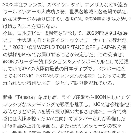
2023年はフランス、スペイン、タイ、アメリカなどを巡る
ワールドツアーを大成功させ、世界各地域・各会場で熱狂
的なステージを繰り広げているiKON。2024年も彼らの勢い
は留まることを知らない。
今回、日本デビュー8周年を記念して、2023年7月9日Asue
アリーナ大阪（旧：丸善インテックアリーナ）にて行われ
た「2023 iKON WORLD TOUR ‘TAKE OFF’」JAPAN公演
の模様をPPVでお届けすることが決定した。この公演は、
iKONのリーダー的ポジション＆メインボーカルとして活躍
しているJAYの入隊前最後の日本ライブで、メンバーにと
ってもiKONIC（iKONのファンダムの名称）にとっても忘
れられない特別なステージとして語り継がれている。
新曲『Tantara』をはじめ、ライブ序盤からiKONらしいアグ
レッシブなステージングで観客を魅了し、MCでは会場を包
み込むほどの笑いを誘う振り幅の大きさは健在。一方で終
盤には入隊を控えたJAYに向けてメンバーたちが準備した
手紙を読み上げる場面も。あたたかいメッセージの数々
に、最後まで笑顔でライブを終えようとするJAYも涙をこ