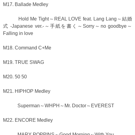
M17. Ballade Medley
Hold Me Tight～REAL LOVE feat. Lang Lang～結婚
式 -Japanese ver.-～手紙を書く～Sorry～no goodbye～
Falling in love
M18. Command C+Me
M19. TRUE SWAG
M20. 50 50
M21. HIPHOP Medley
Superman～WHPH～Mr. Doctor～EVEREST
M22. ENCORE Medley
MARY POPPINS～Good Morning～With You