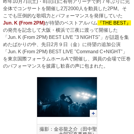
昨年10月7日(土)・8日(日)に有明アリーナで約７年ぶりに完
全体でコンサートを開催し2万2000人を動員した2PM。そ
こでも圧倒的な歌唱力とパフォーマンスを発揮していた
Jun. K (From 2PM)
が待望のベストアルバム
『THE BEST』
の発売を記念して大阪・横浜で三夜に渡って開催した
「Jun. K (From 2PM) BEST LIVE "3 NIGHTS"」が話題を集
めたばかりの中、先日2月９日（金）に待望の追加公演
「Jun. K (From 2PM) BEST LIVE "Command C+NIGHT"」
を東京国際フォーラムホールAで開催し、満員の会場で圧巻
のパフォーマンスを披露し歓喜の声に包まれた。
撮影：金谷龍之介（田中聖