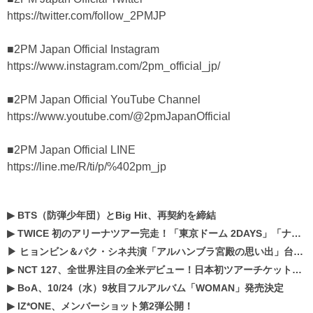
https://twitter.com/follow_2PMJP
■2PM Japan Official Instagram
https://www.instagram.com/2pm_official_jp/
■2PM Japan Official YouTube Channel
https://www.youtube.com/@2pmJapanOfficial
■2PM Japan Official LINE
https://line.me/R/ti/p/%402pm_jp
▶
BTS（防弾少年団）とBig Hit、再契約を締結
▶
TWICE 初のアリーナツアー完走！「東京ドーム 2DAYS」「ナゴヤドーム1DAY」「京セラドーム1DAY」2019年ドームツアー開催決定！！
▶
ヒョンビン＆パク・シネ共演「アルハンブラ宮殿の思い出」台本読み現場を公開
▶
NCT 127、全世界注目の全米デビュー！日本初ツアーチケットが早くもプレミア化！？
▶
BoA、10/24（水）9枚目フルアルバム「WOMAN」発売決定
▶
IZ*ONE、メンバーショット第2弾公開！