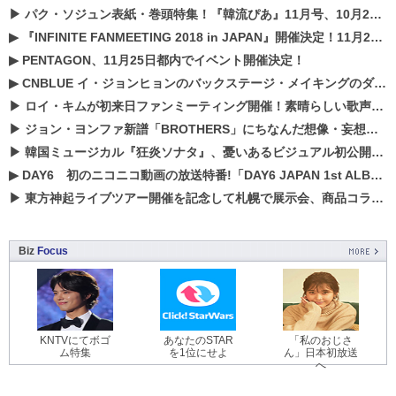
▶
パク・ソジュン表紙・巻頭特集！『韓流ぴあ』11月号、10月22日（月）発売！
▶
『INFINITE FANMEETING 2018 in JAPAN』開催決定！11月21、22日にパシフィコ横浜にて実施
▶
PENTAGON、11月25日都内でイベント開催決定！
▶
CNBLUE イ・ジョンヒョンのバックステージ・メイキングのダイジェスト映像が公開！
▶
ロイ・キムが初来日ファンミーティング開催！素晴らしい歌声に癒される贅沢な時間
▶
ジョン・ヨンファ新譜「BROTHERS」にちなんだ想像・妄想企画がスタート！
▶
韓国ミュージカル『狂炎ソナタ』、憂いある​ビジュアル初公開!! 主役リョウク、SHIN、KENらのコメントが到着！
▶
DAY6 初のニコニコ動画の放送特番!「DAY6 JAPAN 1st ALBUM「UNLOCK」発売記念 ライブ@ニコ生」を配信決定!
▶
東方神起ライブツアー開催を記念して札幌で展示会、商品コラボが実現！！
Biz
Focus
KNTVにてボゴ
あなたのSTAR
「私のおじさ
ム特集
を1位にせよ
ん」日本初放送
へ