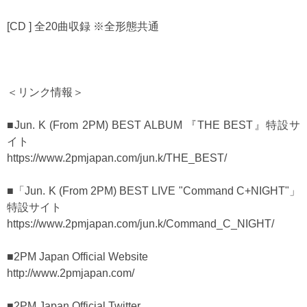
[CD ] 全20曲収録 ※全形態共通
＜リンク情報＞
■Jun. K (From 2PM) BEST ALBUM 『THE BEST』特設サ
イト
https://www.2pmjapan.com/jun.k/THE_BEST/
■「Jun. K (From 2PM) BEST LIVE "Command C+NIGHT"」
特設サイト
https://www.2pmjapan.com/jun.k/Command_C_NIGHT/
■2PM Japan Official Website
http://www.2pmjapan.com/
■2PM Japan Official Twitter