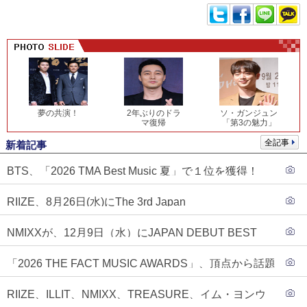
夢の共演！
2年ぶりのドラ
ソ・ガンジュン
マ復帰
「第3の魅力」
全記事
新着記事
BTS、「2026 TMA Best Music 夏」で１位を獲得！
PLAVE、EVANがTOP3入り
RIIZE、8月26日(水)にThe 3rd Japan
Single『Sunburst』発売決定！
NMIXXが、12月9日（水）にJAPAN DEBUT BEST
ALBUM『N=MIXX』で、ワーナーミュージック・ジャ
「2026 THE FACT MUSIC AWARDS」、頂点から話題
パンより待望の日本デビューが決定！！アルバム予約
のグループ・ソロまで全17アーティストが完璧なバラ
もスタート！！
RIIZE、ILLIT、NMIXX、TREASURE、イム・ヨンウ
ンスで集結！