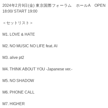
2024年2月9日(金) 東京国際フォーラム ホールA OPEN
18:00/ START 19:00
＜セットリスト＞
M1. LOVE & HATE
M2. NO MUSIC NO LIFE feat. AI
M3. alive pt2
M4. THINK ABOUT YOU -Japanese ver.-
M5. NO SHADOW
M6. PHONE CALL
M7. HIGHER