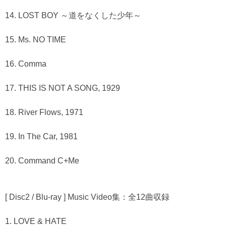
14. LOST BOY ～道をなくした少年～
15. Ms. NO TIME
16. Comma
17. THIS IS NOT A SONG, 1929
18. River Flows, 1971
19. In The Car, 1981
20. Command C+Me
[ Disc2 / Blu-ray ] Music Video集：全12曲収録
1. LOVE & HATE