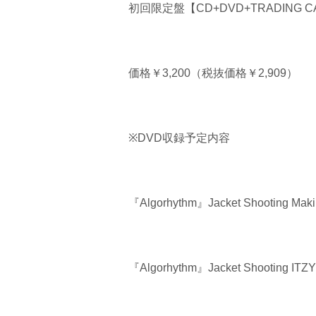
初回限定盤【CD+DVD+TRADING CA
価格￥3,200（税抜価格￥2,909）
※DVD収録予定内容
『Algorhythm』Jacket Shooting Maki
『Algorhythm』Jacket Shooting ITZ