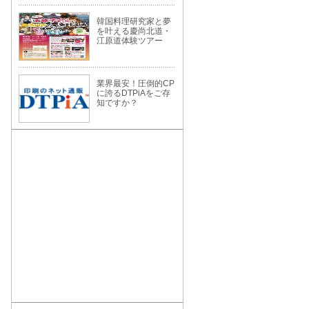
韓国料理研究家と夢
を叶える慶尚北道・
江原道体験ツアー
業界最安！圧倒的CP
に誇るDTPiAをご存
知ですか？