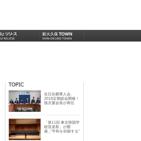
在日在郷軍人会、
2018定期総会開催！
孫京翼会長が再任
「第11回 東京韓国学
校音楽祭」が開
催...“平和を祈願する”