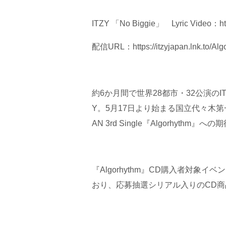
ITZY 「No Biggie」 Lyric Video：
h
配信URL：
https://itzyjapan.lnk.to/Al
約6か月間で世界28都市・32公演のITZY
Y。5月17日より始まる国立代々木第
AN 3rd Single『Algorhythm』
『Algorhythm』CD購入者対
おり、応募抽選シリアル入りのCD