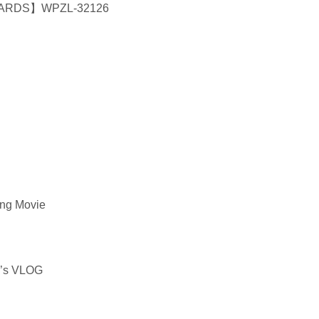
RDS】WPZL-32126
ng Movie
Y’s VLOG