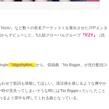
ds』『NiziU』など数々の有名アーティストを輩出させたJYPエンタ
韓国からデビューした、5人組グローバルグループ
『ITZY』
（読
ngle
『Algorhythm』
から、収録曲「No Biggie」が先行配信ス
あわせて歌詞も堪能してほしい。清涼感を感じるような爽やか
や見失ってしまいそうな時には“No Biggie＝たいしたこと
られるよう背中を押してくれる曲となっている。