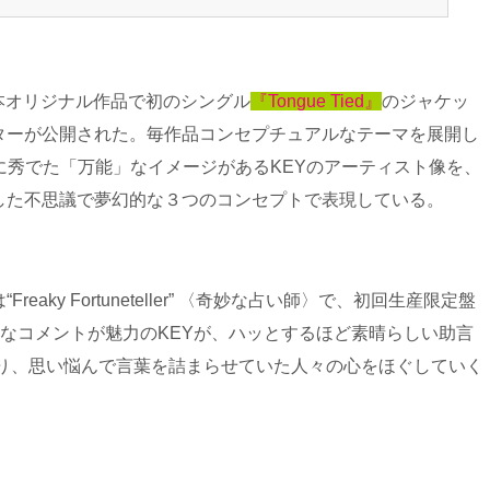
本オリジナル作品で初のシングル
『Tongue Tied』
のジャケッ
ターが公開された。毎作品コンセプチュアルなテーマを展開し
に秀でた「万能」なイメージがあるKEYのアーティスト像を、
した不思議で夢幻的な３つのコンセプトで表現している。
aky Fortuneteller” 〈奇妙な占い師〉で、初回生産限定盤
くスマートなコメントが魅力のKEYが、ハッとするほど素晴らしい助言
となり、思い悩んで言葉を詰まらせていた人々の心をほぐしていく