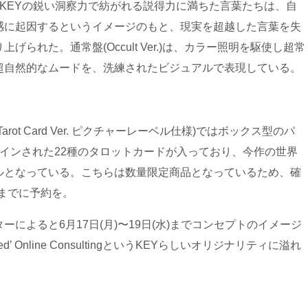
Ver.)は、KEYの鋭い洞察力で紡がれる説得力に満ちた言葉たちは、自
感に起因するというイメージのもと、現実を超越した言葉を失
られた。通常盤(Occult Ver.)は、カラー照明を駆使し超常
超自然的なムードを、洗練されたビジュアルで表現している。
盤(Tarot Card Ver. ピクチャーレーベル仕様)ではボックス型のパ
インされた22種のタロットカードが入っており、今作の世界
ルとなっている。こちらは数量限定商品となっているため、確
午までに予約を。
によると6月17日(月)〜19日(水)までコンセプトのイメージ
ed’ Online ConsultingというKEYらしいオリジナリティに溢れ