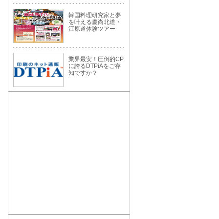
韓国料理研究家と夢
を叶える慶尚北道・
江原道体験ツアー
業界最安！圧倒的CP
に誇るDTPiAをご存
知ですか？