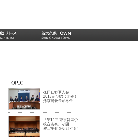
在日在郷軍人会、
2018定期総会開催！
孫京翼会長が再任
「第11回 東京韓国学
校音楽祭」が開
催...“平和を祈願する”