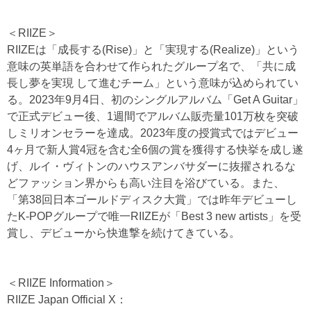
＜RIIZE＞
RIIZEは「成長する(Rise)」と「実現する(Realize)」という
意味の英単語を合わせて作られたグループ名で、「共に成
長し夢を実現 して進むチーム」という意味が込められてい
る。2023年9月4日、初のシングルアルバム「Get A Guitar」
で正式デビュー後、1週間でアルバム販売量101万枚を突破
しミリオンセラーを達成。2023年度の授賞式ではデビュー
4ヶ月で新人賞4冠を含む全6個の賞を獲得する快挙を成し遂
げ、ルイ・ヴィトンのハウスアンバサダーに抜擢されるな
どファッション界からも高い注目を浴びている。また、
「第38回日本ゴールドディスク大賞」では昨年デビューし
たK-POPグループで唯一RIIZEが「Best 3 new artists」を受
賞し、デビューから快進撃を続けてきている。
＜RIIZE Information＞
RIIZE Japan Official X：