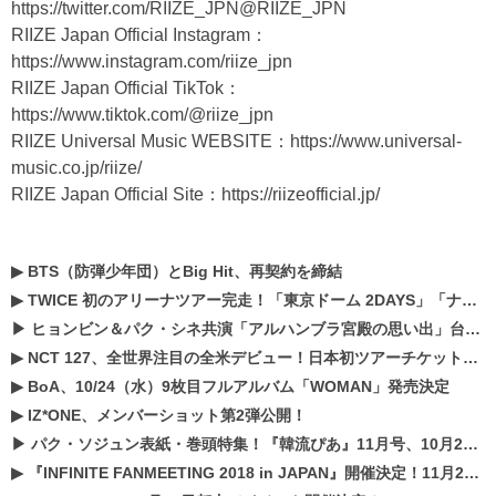
https://twitter.com/RIIZE_JPN@RIIZE_JPN
RIIZE Japan Official Instagram：
https://www.instagram.com/riize_jpn
RIIZE Japan Official TikTok：
https://www.tiktok.com/@riize_jpn
RIIZE Universal Music WEBSITE：
https://www.universal-
music.co.jp/riize/
RIIZE Japan Official Site：
https://riizeofficial.jp/
▶
BTS（防弾少年団）とBig Hit、再契約を締結
▶
TWICE 初のアリーナツアー完走！「東京ドーム 2DAYS」「ナゴヤドーム1DAY」「京セラドーム1DAY」2019年ドームツアー開催決定！！
▶
ヒョンビン＆パク・シネ共演「アルハンブラ宮殿の思い出」台本読み現場を公開
▶
NCT 127、全世界注目の全米デビュー！日本初ツアーチケットが早くもプレミア化！？
▶
BoA、10/24（水）9枚目フルアルバム「WOMAN」発売決定
▶
IZ*ONE、メンバーショット第2弾公開！
▶
パク・ソジュン表紙・巻頭特集！『韓流ぴあ』11月号、10月22日（月）発売！
▶
『INFINITE FANMEETING 2018 in JAPAN』開催決定！11月21、22日にパシフィコ横浜にて実施