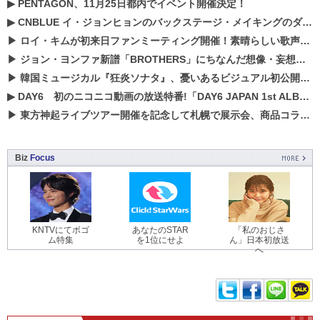
▶
PENTAGON、11月25日都内でイベント開催決定！
▶
CNBLUE イ・ジョンヒョンのバックステージ・メイキングのダイジェスト映像が公開！
▶
ロイ・キムが初来日ファンミーティング開催！素晴らしい歌声に癒される贅沢な時間
▶
ジョン・ヨンファ新譜「BROTHERS」にちなんだ想像・妄想企画がスタート！
▶
韓国ミュージカル『狂炎ソナタ』、憂いある​ビジュアル初公開!! 主役リョウク、SHIN、KENらのコメントが到着！
▶
DAY6 初のニコニコ動画の放送特番!「DAY6 JAPAN 1st ALBUM「UNLOCK」発売記念 ライブ@ニコ生」を配信決定!
▶
東方神起ライブツアー開催を記念して札幌で展示会、商品コラボが実現！！
Biz
Focus
KNTVにてボゴ
あなたのSTAR
「私のおじさ
ム特集
を1位にせよ
ん」日本初放送
へ