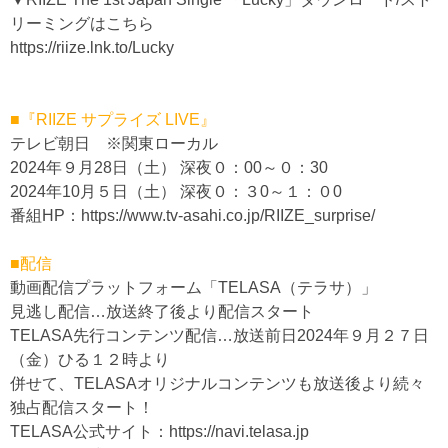
リーミングはこちら
https://riize.lnk.to/Lucky
■『RIIZE サプライズ LIVE』
テレビ朝日 ※関東ローカル
2024年９月28日（土） 深夜０：00～０：30
2024年10月５日（土） 深夜０：３0～１：０0
番組HP：
https://www.tv-asahi.co.jp/RIIZE_surprise/
■配信
動画配信プラットフォーム「TELASA（テラサ）」
見逃し配信…放送終了後より配信スタート
TELASA先行コンテンツ配信…放送前日2024年９月２７日
（金）ひる１２時より
併せて、TELASAオリジナルコンテンツも放送後より続々
独占配信スタート！
TELASA公式サイト：https://navi.telasa.jp