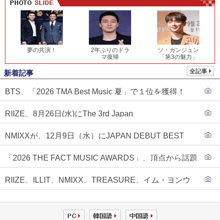
夢の共演！
2年ぶりのドラ
ソ・ガンジュン
マ復帰
「第3の魅力」
全記事
新着記事
BTS、「2026 TMA Best Music 夏」で１位を獲得！
PLAVE、EVANがTOP3入り
RIIZE、8月26日(水)にThe 3rd Japan
Single『Sunburst』発売決定！
NMIXXが、12月9日（水）にJAPAN DEBUT BEST
ALBUM『N=MIXX』で、ワーナーミュージック・ジャ
「2026 THE FACT MUSIC AWARDS」、頂点から話題
パンより待望の日本デビューが決定！！アルバム予約
のグループ・ソロまで全17アーティストが完璧なバラ
もスタート！！
RIIZE、ILLIT、NMIXX、TREASURE、イム・ヨンウ
ンスで集結！
ンらが「2026 THE FACT MUSIC AWARDS」第３弾ラ
インナップに合流！