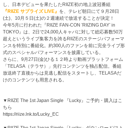
し、日本デビューを果たしたRIIZE初の地上波冠番組
『RIIZE サプライズ LIVE』
を、テレビ朝日にて９月28日
(土)、10月５日(土)の２週連続で放送することが決定！
今年5月に行われた『RIIZE FAN-CON 'RIIZING DAY' in
TOKYO』は、2日で24,000人キャパに対して総応募数50万
超えというライブ集客力を誇るRIIZEのステージパフォーマ
ンスを特別に番組化。約300人のファンを前に完全ライブ形
式のスペシャルパフォーマンスを披露している。
さらに、9月27日(金)ひる１２時より動画プラットフォーム
「TELASA（テラサ）」先行コンテンツを独占配信。番組
放送終了直後からは見逃し配信をスタートし、TELASAだ
けのコンテンツも用意される。
▼RIIZE The 1st Japan Single 『Lucky』ご予約・購入はこ
ちら
https://riize.lnk.to/Lucky_EC
▼RIIZE The 1st Japan Single 「Lucky」ダウンロード/スト